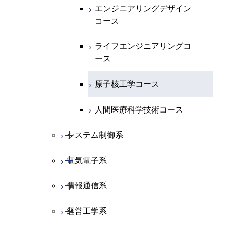
エネルギー・情報コース
地球生命コース
エンジニアリングデザイン
コース
物質・情報卓越コース
ライフエンジニアリングコ
ース
原子核工学コース
人間医療科学技術コース
開閉
システム制御系
開閉
電気電子系
システム制御コース
開閉
情報通信系
エンジニアリングデザイン
電気電子コース
コース
開閉
経営工学系
エネルギーコース
情報通信コース
人間医療科学技術コース