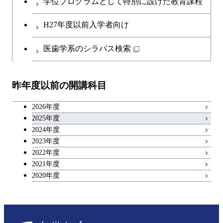
学位プログラムとして特別に設けた教育課程
人間医療科学技術コース
原子核工学コース
開閉
社会・人間科学系
エンジニアリングデザイン
地球環境共創コース
エネルギー・情報コース
第二外国語科目
人間医療科学技術コース
都市・環境学コース
コース
H27年度以前入学者向け
物質・情報卓越コース
地球生命コース
開閉
イノベーション科学系
エネルギーコース
社会・人間科学コース
人間医療科学技術コース
日本語・日本文化科目
物質・情報卓越コース
医歯学系のシラバス検索
都市・環境学コース
人間医療科学技術コース
開閉
技術経営専門職学位課程
エネルギー・情報コース
イノベーション科学コース
物質・情報卓越コース
教職科目
物質・情報卓越コース
昨年度以前の開講科目
専門科目
エンジニアリングデザイン
人間医療科学技術コース
技術経営専門職学位課程
キャリア科目
コース
2026年度
アントレプレナーシップ科目
2025年度
原子核工学コース
2024年度
2023年度
広域教養科目
物質・情報卓越コース
2022年度
2021年度
2020年度