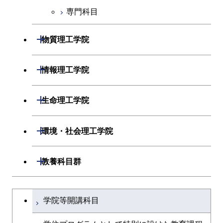
専門科目
エネルギー・情報コース
エンジニアリングデザイン
経営工学コース
コース
ライフエンジニアリングコ
エンジニアリングデザイン
開閉
物質理工学院
ース
ライフエンジニアリングコ
コース
ース
開閉
材料系
開閉
情報理工学院
原子核工学コース
人間医療科学技術コース
開閉
応用化学系
材料コース
開閉
数理・計算科学系
開閉
人間医療科学技術コース
生命理工学院
専門科目
エネルギーコース
応用化学コース
開閉
情報工学系
数理・計算科学コース
物質・情報卓越コース
開閉
生命理工学系
開閉
環境・社会理工学院
エネルギー・情報コース
エネルギーコース
専門科目
知能情報コース
情報工学コース
専門科目
生命理工学コース
開閉
建築学系
開閉
教養科目群
ライフエンジニアリングコ
エネルギー・情報コース
研究関連科目
ライフエンジニアリングコ
ライフエンジニアリングコ
ース
開閉
土木・環境工学系
建築学コース
ース
文系教養科目
大学院課程を切り替える
ース
ライフエンジニアリングコ
学院等開講科目
原子核工学コース
ース
開閉
融合理工学系
エンジニアリングデザイン
土木工学コース
知能情報コース
英語科目
地球生命コース
コース