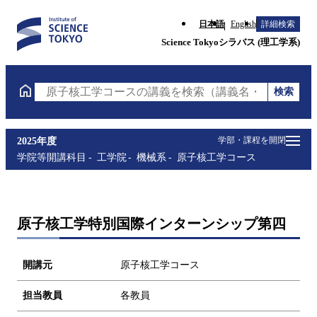
日本語
English
詳細検索
Science Tokyoシラバス (理工学系)
検索
原子核工学コースの講義を検索（講義名・科目コード
学部・課程を開閉
2025年度
学院等開講科目
工学院
機械系
原子核工学コース
原子核工学特別国際インターンシップ第四
開講元
原子核工学コース
担当教員
各教員