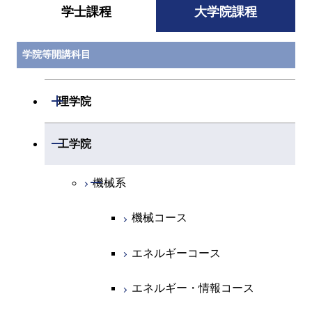
学士課程
大学院課程
学院等開講科目
開閉
理学院
開閉
数学系
開閉
工学院
開閉
物理学系
数学コース
開閉
機械系
開閉
化学系
物理学コース
機械コース
開閉
地球惑星科学系
物質・情報卓越コース
化学コース
エネルギーコース
専門科目
エネルギーコース
地球惑星科学コース
エネルギー・情報コース