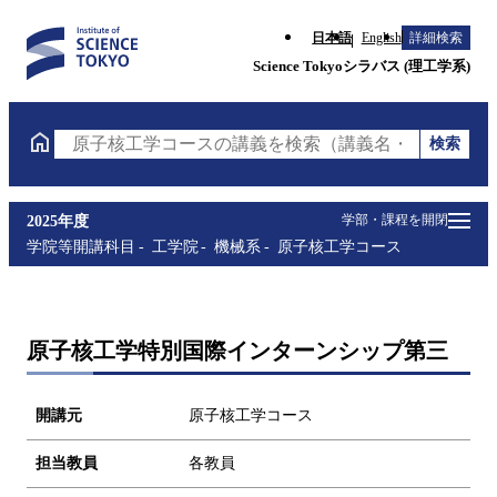
日本語
English
詳細検索
Science Tokyoシラバス (理工学系)
検索
原子核工学コースの講義を検索（講義名・科目コード
学部・課程を開閉
2025年度
学院等開講科目
工学院
機械系
原子核工学コース
原子核工学特別国際インターンシップ第三
開講元
原子核工学コース
担当教員
各教員