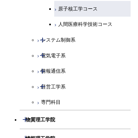
原子核工学コース
人間医療科学技術コース
開閉
システム制御系
開閉
電気電子系
システム制御コース
開閉
情報通信系
エンジニアリングデザイン
電気電子コース
コース
開閉
経営工学系
エネルギーコース
情報通信コース
人間医療科学技術コース
専門科目
エネルギー・情報コース
エンジニアリングデザイン
経営工学コース
コース
ライフエンジニアリングコ
エンジニアリングデザイン
開閉
物質理工学院
ース
ライフエンジニアリングコ
コース
ース
開閉
材料系
開閉