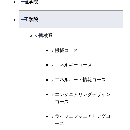
開閉
理学院
開閉
数学系
開閉
工学院
開閉
物理学系
数学コース
開閉
機械系
開閉
化学系
物理学コース
機械コース
開閉
地球惑星科学系
物質・情報卓越コース
化学コース
エネルギーコース
専門科目
エネルギーコース
地球惑星科学コース
エネルギー・情報コース
エネルギー・情報コース
地球生命コース
エンジニアリングデザイン
コース
物質・情報卓越コース
ライフエンジニアリングコ
ース