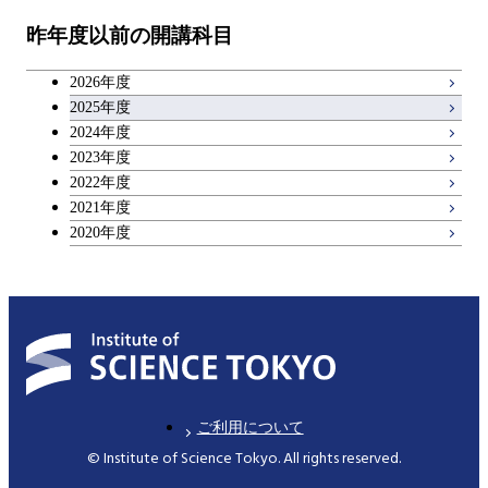
物質・情報卓越コース
昨年度以前の開講科目
専門科目
エンジニアリングデザイン
人間医療科学技術コース
技術経営専門職学位課程
キャリア科目
コース
2026年度
アントレプレナーシップ科目
2025年度
原子核工学コース
2024年度
2023年度
広域教養科目
物質・情報卓越コース
2022年度
2021年度
2020年度
ご利用について
© Institute of Science Tokyo. All rights reserved.