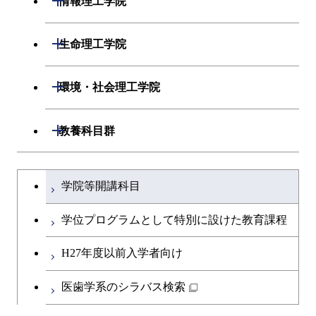
情報理工学院
原子核工学コース
人間医療科学技術コース
開閉
応用化学系
材料コース
開閉
数理・計算科学系
開閉
人間医療科学技術コース
生命理工学院
専門科目
エネルギーコース
応用化学コース
開閉
情報工学系
数理・計算科学コース
物質・情報卓越コース
開閉
生命理工学系
開閉
環境・社会理工学院
エネルギー・情報コース
エネルギーコース
専門科目
知能情報コース
情報工学コース
専門科目
生命理工学コース
開閉
建築学系
開閉
教養科目群
ライフエンジニアリングコ
エネルギー・情報コース
研究関連科目
ライフエンジニアリングコ
ライフエンジニアリングコ
ース
開閉
土木・環境工学系
建築学コース
ース
文系教養科目
大学院課程を切り替える
ース
ライフエンジニアリングコ
学院等開講科目
原子核工学コース
ース
開閉
融合理工学系
エンジニアリングデザイン
土木工学コース
知能情報コース
英語科目
地球生命コース
コース
学位プログラムとして特別に設けた教育課程
人間医療科学技術コース
原子核工学コース
開閉
社会・人間科学系
エンジニアリングデザイン
地球環境共創コース
エネルギー・情報コース
第二外国語科目
人間医療科学技術コース
都市・環境学コース
コース
H27年度以前入学者向け
物質・情報卓越コース
地球生命コース
開閉
イノベーション科学系
エネルギーコース
社会・人間科学コース
人間医療科学技術コース
日本語・日本文化科目
物質・情報卓越コース
医歯学系のシラバス検索
都市・環境学コース
人間医療科学技術コース
開閉
技術経営専門職学位課程
エネルギー・情報コース
イノベーション科学コース
物質・情報卓越コース
教職科目