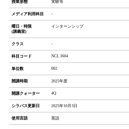
授業形態
実験等
-
メディア利用科目
曜日・時限
インターンシップ
(講義室)
-
クラス
NCL.I604
科目コード
0
0
2
単位数
開講時期
2025年度
4Q
開講クォーター
シラバス更新日
2025年10月3日
使用言語
英語