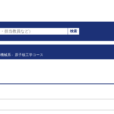
検索
・担当教員など）
機械系
原子核工学コース