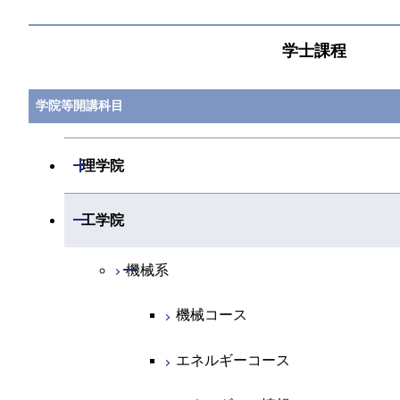
学士課程
学院等開講科目
開閉
理学院
開閉
数学系
開閉
工学院
開閉
物理学系
数学コース
開閉
機械系
開閉
化学系
物理学コース
機械コース
開閉
地球惑星科学系
物質・情報卓越コース
化学コース
エネルギーコース
専門科目
エネルギーコース
地球惑星科学コース