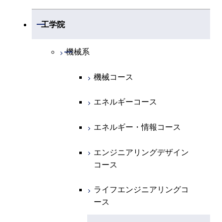
開閉
数学系
開閉
工学院
開閉
物理学系
数学コース
開閉
機械系
開閉
化学系
物理学コース
機械コース
開閉
地球惑星科学系
物質・情報卓越コース
化学コース
エネルギーコース
専門科目
エネルギーコース
地球惑星科学コース
エネルギー・情報コース
エネルギー・情報コース
地球生命コース
エンジニアリングデザイン
コース
物質・情報卓越コース
ライフエンジニアリングコ
ース