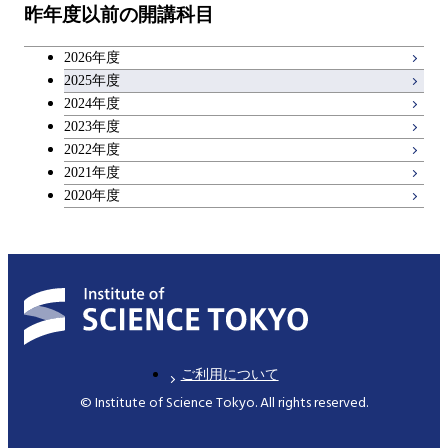
物質・情報卓越コース
昨年度以前の開講科目
専門科目
エンジニアリングデザイン
人間医療科学技術コース
技術経営専門職学位課程
キャリア科目
コース
2026年度
アントレプレナーシップ科目
2025年度
原子核工学コース
2024年度
2023年度
広域教養科目
物質・情報卓越コース
2022年度
2021年度
2020年度
ご利用について
© Institute of Science Tokyo. All rights reserved.