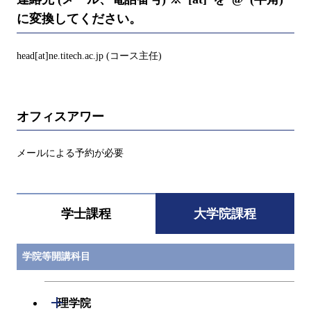
に変換してください。
head[at]ne.titech.ac.jp (コース主任)
オフィスアワー
メールによる予約が必要
学士課程
大学院課程
学院等開講科目
開閉
理学院