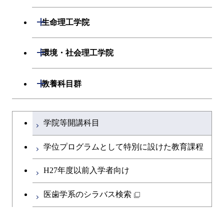
人間医療科学技術コース
開閉
応用化学系
材料コース
開閉
数理・計算科学系
開閉
人間医療科学技術コース
生命理工学院
専門科目
エネルギーコース
応用化学コース
開閉
情報工学系
数理・計算科学コース
物質・情報卓越コース
開閉
生命理工学系
開閉
環境・社会理工学院
エネルギー・情報コース
エネルギーコース
専門科目
知能情報コース
情報工学コース
専門科目
生命理工学コース
開閉
建築学系
開閉
教養科目群
ライフエンジニアリングコ
エネルギー・情報コース
研究関連科目
ライフエンジニアリングコ
ライフエンジニアリングコ
ース
開閉
土木・環境工学系
建築学コース
ース
文系教養科目
大学院課程を切り替える
ース
ライフエンジニアリングコ
学院等開講科目
原子核工学コース
ース
開閉
融合理工学系
エンジニアリングデザイン
土木工学コース
知能情報コース
英語科目
地球生命コース
コース
学位プログラムとして特別に設けた教育課程
人間医療科学技術コース
原子核工学コース
開閉
社会・人間科学系
エンジニアリングデザイン
地球環境共創コース
エネルギー・情報コース
第二外国語科目
人間医療科学技術コース
都市・環境学コース
コース
H27年度以前入学者向け
物質・情報卓越コース
地球生命コース
開閉
イノベーション科学系
エネルギーコース
社会・人間科学コース
人間医療科学技術コース
日本語・日本文化科目
物質・情報卓越コース
医歯学系のシラバス検索
都市・環境学コース
人間医療科学技術コース
開閉
技術経営専門職学位課程
エネルギー・情報コース
イノベーション科学コース
物質・情報卓越コース
教職科目