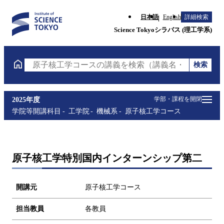
日本語
English
詳細検索
Science Tokyoシラバス (理工学系)
検索
原子核工学コースの講義を検索（講義名・科目コード
学部・課程を開閉
2025年度
学院等開講科目
工学院
機械系
原子核工学コース
原子核工学特別国内インターンシップ第二
開講元
原子核工学コース
担当教員
各教員