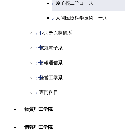
原子核工学コース
人間医療科学技術コース
開閉
システム制御系
開閉
電気電子系
システム制御コース
開閉
情報通信系
エンジニアリングデザイン
電気電子コース
コース
開閉
経営工学系
エネルギーコース
情報通信コース
人間医療科学技術コース
専門科目
エネルギー・情報コース
エンジニアリングデザイン
経営工学コース
コース
ライフエンジニアリングコ
エンジニアリングデザイン
開閉
物質理工学院
ース
ライフエンジニアリングコ
コース
ース
開閉
材料系
開閉
情報理工学院
原子核工学コース