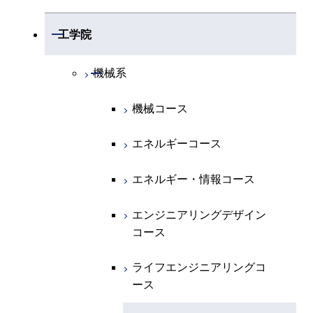
開閉
数学系
開閉
工学院
開閉
物理学系
数学コース
開閉
機械系
開閉
化学系
物理学コース
機械コース
開閉
地球惑星科学系
物質・情報卓越コース
化学コース
エネルギーコース
専門科目
エネルギーコース
地球惑星科学コース
エネルギー・情報コース
エネルギー・情報コース
地球生命コース
エンジニアリングデザイン
コース
物質・情報卓越コース
ライフエンジニアリングコ
ース