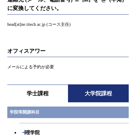
に変換してください。
head[at]ne.titech.ac.jp (コース主任)
オフィスアワー
メールによる予約が必要
学士課程
大学院課程
学院等開講科目
開閉
理学院