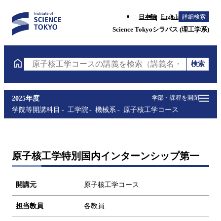
日本語
English
詳細検索
Science Tokyoシラバス (理工学系)
検索
原子核工学コースの講義を検索（講義名・科目コード
学部・課程を開閉
2025年度
学院等開講科目
工学院
機械系
原子核工学コース
原子核工学特別国内インターンシップ第一
開講元
原子核工学コース
担当教員
各教員