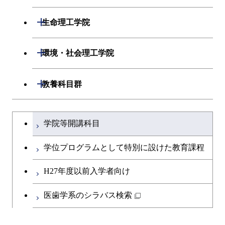
人間医療科学技術コース
開閉
応用化学系
材料コース
開閉
数理・計算科学系
開閉
人間医療科学技術コース
生命理工学院
専門科目
エネルギーコース
応用化学コース
開閉
情報工学系
数理・計算科学コース
物質・情報卓越コース
開閉
生命理工学系
開閉
環境・社会理工学院
エネルギー・情報コース
エネルギーコース
専門科目
知能情報コース
情報工学コース
専門科目
生命理工学コース
開閉
建築学系
開閉
教養科目群
ライフエンジニアリングコ
エネルギー・情報コース
研究関連科目
ライフエンジニアリングコ
ライフエンジニアリングコ
ース
開閉
土木・環境工学系
建築学コース
ース
文系教養科目
大学院課程を切り替える
ース
ライフエンジニアリングコ
学院等開講科目
原子核工学コース
ース
開閉
融合理工学系
エンジニアリングデザイン
土木工学コース
知能情報コース
英語科目
地球生命コース
コース
学位プログラムとして特別に設けた教育課程
人間医療科学技術コース
原子核工学コース
開閉
社会・人間科学系
エンジニアリングデザイン
地球環境共創コース
エネルギー・情報コース
第二外国語科目
人間医療科学技術コース
都市・環境学コース
コース
H27年度以前入学者向け
物質・情報卓越コース
地球生命コース
開閉
イノベーション科学系
エネルギーコース
社会・人間科学コース
人間医療科学技術コース
日本語・日本文化科目
物質・情報卓越コース
医歯学系のシラバス検索
都市・環境学コース
人間医療科学技術コース
開閉
技術経営専門職学位課程
エネルギー・情報コース
イノベーション科学コース
物質・情報卓越コース
教職科目