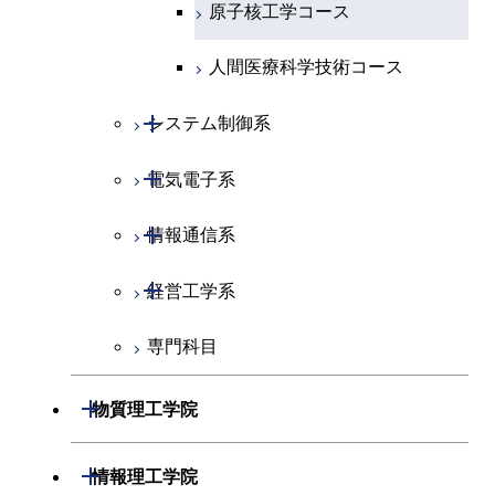
原子核工学コース
人間医療科学技術コース
開閉
システム制御系
開閉
電気電子系
システム制御コース
開閉
情報通信系
エンジニアリングデザイン
電気電子コース
コース
開閉
経営工学系
エネルギーコース
情報通信コース
人間医療科学技術コース
専門科目
エネルギー・情報コース
エンジニアリングデザイン
経営工学コース
コース
ライフエンジニアリングコ
エンジニアリングデザイン
開閉
物質理工学院
ース
ライフエンジニアリングコ
コース
ース
開閉
材料系
開閉
情報理工学院
原子核工学コース