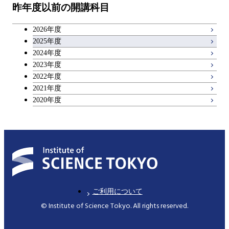
物質・情報卓越コース
昨年度以前の開講科目
専門科目
エンジニアリングデザイン
人間医療科学技術コース
技術経営専門職学位課程
キャリア科目
コース
2026年度
アントレプレナーシップ科目
2025年度
原子核工学コース
2024年度
2023年度
広域教養科目
物質・情報卓越コース
2022年度
2021年度
2020年度
ご利用について
© Institute of Science Tokyo. All rights reserved.