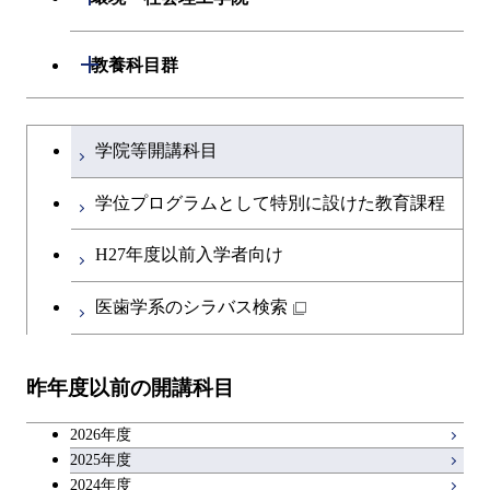
エネルギー・情報コース
エネルギーコース
専門科目
知能情報コース
情報工学コース
専門科目
生命理工学コース
開閉
建築学系
開閉
教養科目群
ライフエンジニアリングコ
エネルギー・情報コース
研究関連科目
ライフエンジニアリングコ
ライフエンジニアリングコ
ース
開閉
土木・環境工学系
建築学コース
ース
文系教養科目
大学院課程を切り替える
ース
ライフエンジニアリングコ
学院等開講科目
原子核工学コース
ース
開閉
融合理工学系
エンジニアリングデザイン
土木工学コース
知能情報コース
英語科目
地球生命コース
コース
学位プログラムとして特別に設けた教育課程
人間医療科学技術コース
原子核工学コース
開閉
社会・人間科学系
エンジニアリングデザイン
地球環境共創コース
エネルギー・情報コース
第二外国語科目
人間医療科学技術コース
都市・環境学コース
コース
H27年度以前入学者向け
物質・情報卓越コース
地球生命コース
開閉
イノベーション科学系
エネルギーコース
社会・人間科学コース
人間医療科学技術コース
日本語・日本文化科目
物質・情報卓越コース
医歯学系のシラバス検索
都市・環境学コース
人間医療科学技術コース
開閉
技術経営専門職学位課程
エネルギー・情報コース
イノベーション科学コース
物質・情報卓越コース
教職科目
物質・情報卓越コース
昨年度以前の開講科目
専門科目
エンジニアリングデザイン
人間医療科学技術コース
技術経営専門職学位課程
キャリア科目
コース
2026年度
アントレプレナーシップ科目
2025年度
原子核工学コース
2024年度