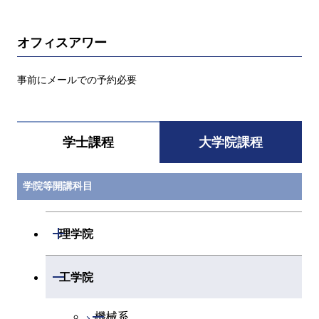
オフィスアワー
事前にメールでの予約必要
学士課程
大学院課程
学院等開講科目
開閉
理学院
開閉
数学系
開閉
工学院
開閉
物理学系
数学コース
開閉
機械系