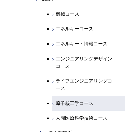
開閉
化学系
物理学コース
機械コース
開閉
地球惑星科学系
物質・情報卓越コース
化学コース
エネルギーコース
専門科目
エネルギーコース
地球惑星科学コース
エネルギー・情報コース
エネルギー・情報コース
地球生命コース
エンジニアリングデザイン
コース
物質・情報卓越コース
ライフエンジニアリングコ
ース
原子核工学コース
人間医療科学技術コース
開閉