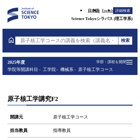
日本語
English
詳細検索
Science Tokyoシラバス (理工学系)
検索
原子核工学コースの講義を検索（講義名・科目コード
学部・課程を開閉
2025年度
学院等開講科目
工学院
機械系
原子核工学コース
原子核工学講究F2
開講元
原子核工学コース
担当教員
指導教員