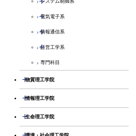
システム制御系
開閉
電気電子系
システム制御コース
開閉
情報通信系
エンジニアリングデザイン
電気電子コース
コース
開閉
経営工学系
エネルギーコース
情報通信コース
人間医療科学技術コース
専門科目
エネルギー・情報コース
エンジニアリングデザイン
経営工学コース
コース
ライフエンジニアリングコ
エンジニアリングデザイン
開閉
物質理工学院
ース
ライフエンジニアリングコ
コース
ース
開閉
材料系
開閉
情報理工学院
原子核工学コース
人間医療科学技術コース
開閉
応用化学系
材料コース
開閉
数理・計算科学系
開閉
人間医療科学技術コース
生命理工学院
専門科目
エネルギーコース
応用化学コース
開閉
情報工学系
数理・計算科学コース
物質・情報卓越コース
開閉
生命理工学系
開閉
環境・社会理工学院