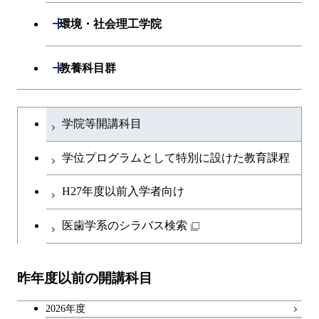
専門科目
エネルギーコース
応用化学コース
開閉
情報工学系
数理・計算科学コース
物質・情報卓越コース
開閉
生命理工学系
開閉
環境・社会理工学院
エネルギー・情報コース
エネルギーコース
専門科目
知能情報コース
情報工学コース
専門科目
生命理工学コース
開閉
建築学系
開閉
教養科目群
ライフエンジニアリングコ
エネルギー・情報コース
研究関連科目
ライフエンジニアリングコ
ライフエンジニアリングコ
ース
開閉
土木・環境工学系
建築学コース
ース
文系教養科目
大学院課程を切り替える
ース
ライフエンジニアリングコ
学院等開講科目
原子核工学コース
ース
開閉
融合理工学系
エンジニアリングデザイン
土木工学コース
知能情報コース
英語科目
地球生命コース
コース
学位プログラムとして特別に設けた教育課程
人間医療科学技術コース
原子核工学コース
開閉
社会・人間科学系
エンジニアリングデザイン
地球環境共創コース
エネルギー・情報コース
第二外国語科目
人間医療科学技術コース
都市・環境学コース
コース
H27年度以前入学者向け
物質・情報卓越コース
地球生命コース
開閉
イノベーション科学系
エネルギーコース
社会・人間科学コース
人間医療科学技術コース
日本語・日本文化科目
物質・情報卓越コース
医歯学系のシラバス検索
都市・環境学コース
人間医療科学技術コース
開閉
技術経営専門職学位課程
エネルギー・情報コース
イノベーション科学コース
物質・情報卓越コース
教職科目
物質・情報卓越コース
昨年度以前の開講科目
専門科目
エンジニアリングデザイン
人間医療科学技術コース
技術経営専門職学位課程
キャリア科目
コース
2026年度