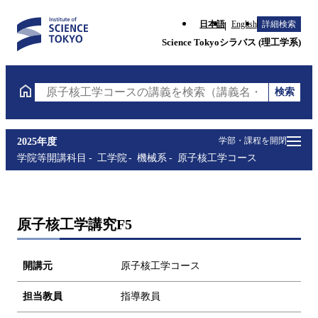
日本語
English
詳細検索
Science Tokyoシラバス (理工学系)
検索
原子核工学コースの講義を検索（講義名・科目コード
学部・課程を開閉
2025年度
学院等開講科目
工学院
機械系
原子核工学コース
原子核工学講究F5
開講元
原子核工学コース
担当教員
指導教員