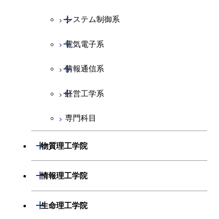
開閉
システム制御系
開閉
電気電子系
システム制御コース
開閉
情報通信系
エンジニアリングデザイン
電気電子コース
コース
開閉
経営工学系
エネルギーコース
情報通信コース
人間医療科学技術コース
専門科目
エネルギー・情報コース
エンジニアリングデザイン
経営工学コース
コース
ライフエンジニアリングコ
エンジニアリングデザイン
開閉
物質理工学院
ース
ライフエンジニアリングコ
コース
ース
開閉
材料系
開閉
情報理工学院
原子核工学コース
人間医療科学技術コース
開閉
応用化学系
材料コース
開閉
数理・計算科学系
開閉
人間医療科学技術コース
生命理工学院