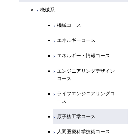
開閉
物理学系
数学コース
開閉
機械系
開閉
化学系
物理学コース
機械コース
開閉
地球惑星科学系
物質・情報卓越コース
化学コース
エネルギーコース
専門科目
エネルギーコース
地球惑星科学コース
エネルギー・情報コース
エネルギー・情報コース
地球生命コース
エンジニアリングデザイン
コース
物質・情報卓越コース
ライフエンジニアリングコ
ース
原子核工学コース
人間医療科学技術コース