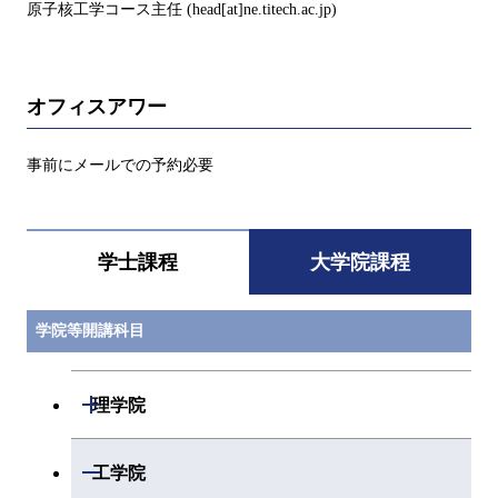
原子核工学コース主任 (head[at]ne.titech.ac.jp)
オフィスアワー
事前にメールでの予約必要
学士課程
大学院課程
学院等開講科目
開閉
理学院
開閉
数学系
開閉
工学院