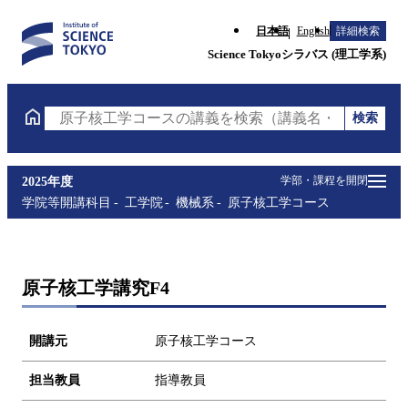
日本語
English
詳細検索
Science Tokyoシラバス (理工学系)
検索
原子核工学コースの講義を検索（講義名・科目コード
学部・課程を開閉
2025年度
学院等開講科目
工学院
機械系
原子核工学コース
原子核工学講究F4
開講元
原子核工学コース
担当教員
指導教員