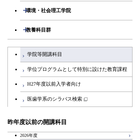
専門科目
エネルギーコース
応用化学コース
開閉
情報工学系
数理・計算科学コース
物質・情報卓越コース
開閉
生命理工学系
開閉
環境・社会理工学院
エネルギー・情報コース
エネルギーコース
専門科目
知能情報コース
情報工学コース
専門科目
生命理工学コース
開閉
建築学系
開閉
教養科目群
ライフエンジニアリングコ
エネルギー・情報コース
研究関連科目
ライフエンジニアリングコ
ライフエンジニアリングコ
ース
開閉
土木・環境工学系
建築学コース
ース
文系教養科目
大学院課程を切り替える
ース
ライフエンジニアリングコ
学院等開講科目
原子核工学コース
ース
開閉
融合理工学系
エンジニアリングデザイン
土木工学コース
知能情報コース
英語科目
地球生命コース
コース
学位プログラムとして特別に設けた教育課程
人間医療科学技術コース
原子核工学コース
開閉
社会・人間科学系
エンジニアリングデザイン
地球環境共創コース
エネルギー・情報コース
第二外国語科目
人間医療科学技術コース
都市・環境学コース
コース
H27年度以前入学者向け
物質・情報卓越コース
地球生命コース
開閉
イノベーション科学系
エネルギーコース
社会・人間科学コース
人間医療科学技術コース
日本語・日本文化科目
物質・情報卓越コース
医歯学系のシラバス検索
都市・環境学コース
人間医療科学技術コース
開閉
技術経営専門職学位課程
エネルギー・情報コース
イノベーション科学コース
物質・情報卓越コース
教職科目
物質・情報卓越コース
昨年度以前の開講科目
専門科目
エンジニアリングデザイン
人間医療科学技術コース
技術経営専門職学位課程
キャリア科目
コース
2026年度