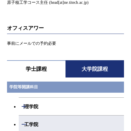
原子核工学コース主任 (head[at]ne.titech.ac.jp)
オフィスアワー
事前にメールでの予約必要
学士課程
大学院課程
学院等開講科目
開閉
理学院
開閉
数学系
開閉
工学院