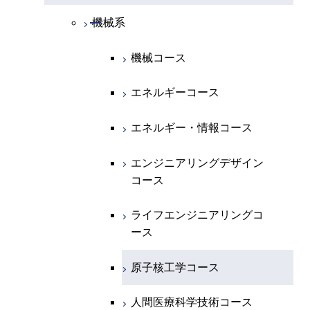
開閉
物理学系
数学コース
開閉
機械系
開閉
化学系
物理学コース
機械コース
開閉
地球惑星科学系
物質・情報卓越コース
化学コース
エネルギーコース
専門科目
エネルギーコース
地球惑星科学コース
エネルギー・情報コース
エネルギー・情報コース
地球生命コース
エンジニアリングデザイン
コース
物質・情報卓越コース
ライフエンジニアリングコ
ース
原子核工学コース
人間医療科学技術コース