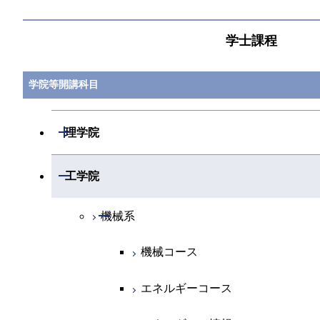
学士課程
学院等開講科目
開閉
理学院
開閉
数学系
開閉
工学院
開閉
物理学系
数学コース
開閉
機械系
開閉
化学系
物理学コース
機械コース
開閉
地球惑星科学系
物質・情報卓越コース
化学コース
エネルギーコース
専門科目
エネルギーコース
地球惑星科学コース