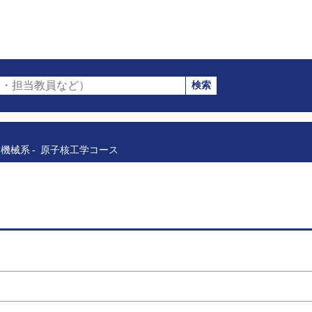
検索
・担当教員など）
機械系
原子核工学コース