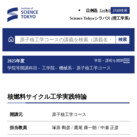
日本語
English
詳細検索
Science Tokyoシラバス (理工学系)
検索
原子核工学コースの講義を検索（講義名・科目コード
学部・課程を開閉
2025年度
学院等開講科目
工学院
機械系
原子核工学コース
核燃料サイクル工学実践特論
開講元
原子核工学コース
担当教員
塚原 剛彦 / 鷹尾 康一朗 / 中瀬 正彦