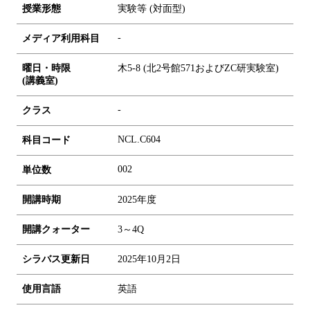
授業形態
実験等 (対面型)
-
メディア利用科目
曜日・時限
木5-8 (北2号館571およびZC研実験室)
(講義室)
-
クラス
NCL.C604
科目コード
0
0
2
単位数
開講時期
2025年度
開講クォーター
3～4Q
シラバス更新日
2025年10月2日
使用言語
英語