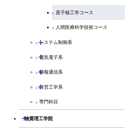
原子核工学コース
人間医療科学技術コース
開閉
システム制御系
開閉
電気電子系
システム制御コース
開閉
情報通信系
エンジニアリングデザイン
電気電子コース
コース
開閉
経営工学系
エネルギーコース
情報通信コース
人間医療科学技術コース
専門科目
エネルギー・情報コース
エンジニアリングデザイン
経営工学コース
コース
ライフエンジニアリングコ
エンジニアリングデザイン
開閉
物質理工学院
ース
ライフエンジニアリングコ
コース
ース