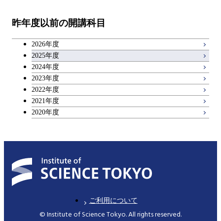
物質・情報卓越コース
教職科目
物質・情報卓越コース
昨年度以前の開講科目
専門科目
エンジニアリングデザイン
人間医療科学技術コース
技術経営専門職学位課程
キャリア科目
コース
2026年度
アントレプレナーシップ科目
2025年度
原子核工学コース
2024年度
2023年度
広域教養科目
物質・情報卓越コース
2022年度
2021年度
2020年度
ご利用について
© Institute of Science Tokyo. All rights reserved.