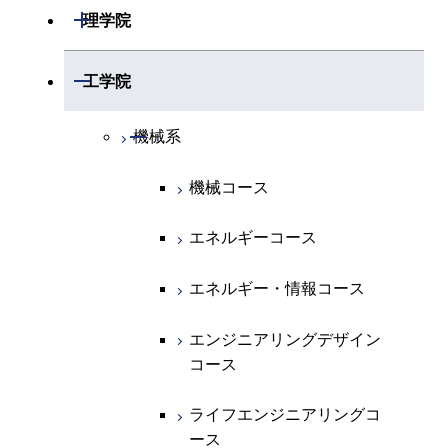
開閉
理学院
開閉
数学系
開閉
工学院
開閉
物理学系
数学コース
開閉
機械系
開閉
化学系
物理学コース
機械コース
開閉
地球惑星科学系
物質・情報卓越コース
化学コース
エネルギーコース
専門科目
エネルギーコース
地球惑星科学コース
エネルギー・情報コース
エネルギー・情報コース
地球生命コース
エンジニアリングデザイン
コース
物質・情報卓越コース
ライフエンジニアリングコ
ース