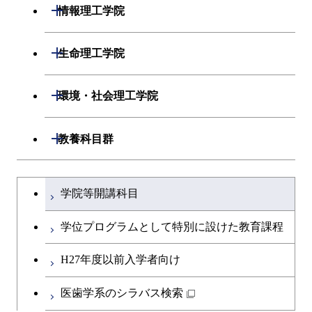
開閉
材料系
開閉
情報理工学院
原子核工学コース
人間医療科学技術コース
開閉
応用化学系
材料コース
開閉
数理・計算科学系
開閉
人間医療科学技術コース
生命理工学院
専門科目
エネルギーコース
応用化学コース
開閉
情報工学系
数理・計算科学コース
物質・情報卓越コース
開閉
生命理工学系
開閉
環境・社会理工学院
エネルギー・情報コース
エネルギーコース
専門科目
知能情報コース
情報工学コース
専門科目
生命理工学コース
開閉
建築学系
開閉
教養科目群
ライフエンジニアリングコ
エネルギー・情報コース
研究関連科目
ライフエンジニアリングコ
ライフエンジニアリングコ
ース
開閉
土木・環境工学系
建築学コース
ース
文系教養科目
大学院課程を切り替える
ース
ライフエンジニアリングコ
学院等開講科目
原子核工学コース
ース
開閉
融合理工学系
エンジニアリングデザイン
土木工学コース
知能情報コース
英語科目
地球生命コース
コース
学位プログラムとして特別に設けた教育課程
人間医療科学技術コース
原子核工学コース
開閉
社会・人間科学系
エンジニアリングデザイン
地球環境共創コース
エネルギー・情報コース
第二外国語科目
人間医療科学技術コース
都市・環境学コース
コース
H27年度以前入学者向け
物質・情報卓越コース
地球生命コース
開閉
イノベーション科学系
エネルギーコース
社会・人間科学コース
人間医療科学技術コース
日本語・日本文化科目
物質・情報卓越コース
医歯学系のシラバス検索
都市・環境学コース
人間医療科学技術コース
開閉
技術経営専門職学位課程
エネルギー・情報コース
イノベーション科学コース