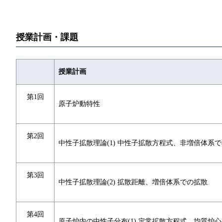
授業計画・課題
授業計画
第1回
原子炉動特性
第2回
中性子拡散理論(1) 中性子拡散方程式、非増倍体系
第3回
中性子拡散理論(2) 拡散距離、増倍体系での拡散
第4回
原子炉内の中性子分布(1) 定常拡散方程式、均質炉