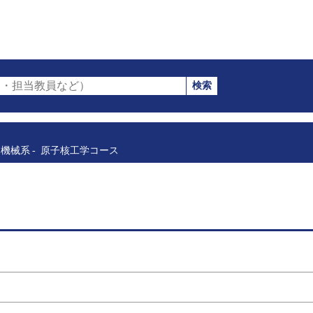
検索
・担当教員など）
機械系
原子核工学コース