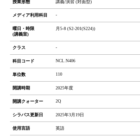
授業形態
講義/演習 (対面型)
-
メディア利用科目
曜日・時限
月5-8 (S2-201(S224))
(講義室)
-
クラス
NCL.N406
科目コード
1
1
0
単位数
開講時期
2025年度
2Q
開講クォーター
シラバス更新日
2025年3月19日
使用言語
英語