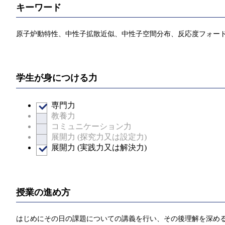
キーワード
原子炉動特性、中性子拡散近似、中性子空間分布、反応度フォー
学生が身につける力
専門力
教養力
コミュニケーション力
展開力 (探究力又は設定力)
展開力 (実践力又は解決力)
授業の進め方
はじめにその日の課題についての講義を行い、その後理解を深め