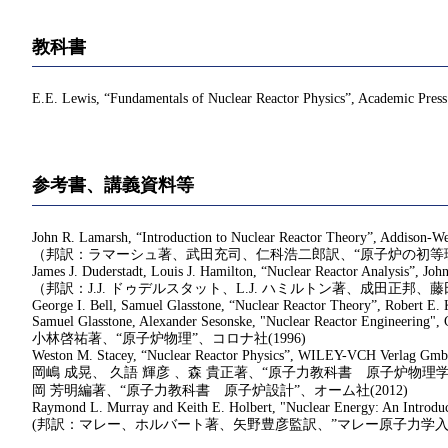
教科書
E.E. Lewis, “Fundamentals of Nuclear Reactor Physics”, Academic Pres
参考書、講義資料等
John R. Lamarsh, “Introduction to Nuclear Reactor Theory”, Addison-We
（邦訳：ラマーシュ著、武田充司、仁科浩二郎訳、“原子炉の初等理論
James J. Duderstadt, Louis J. Hamilton, “Nuclear Reactor Analysis”, Joh
（邦訳：J.J. ドゥデルスタット、L.J. ハミルトン著、成田正邦、
George I. Bell, Samuel Glasstone, “Nuclear Reactor Theory”, Robert E. K
Samuel Glasstone, Alexander Sesonske, "Nuclear Reactor Engineering", 
小林啓祐著、“原子炉物理”、コロナ社(1996)
Weston M. Stacey, “Nuclear Reactor Physics”, WILEY-VCH Verlag Gm
岡嶋 成晃、 久語 輝彦 、森 貴正著、“原子力教科書 原子炉物理学”
岡 芳明編著、“原子力教科書 原子炉設計”、オーム社(2012)
Raymond L. Murray and Keith E. Holbert, "Nuclear Energy: An Introducti
(邦訳：マレー、ホルバート著、矢野豊彦監訳、”マレー原子力学入門”