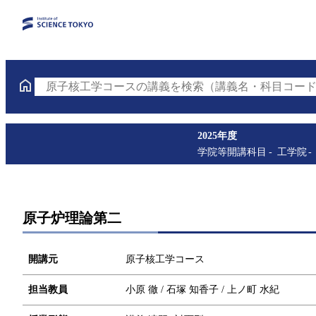
原子核工学コースの講義を検索（講義名・科目コード
2025年度
学院等開講科目
工学院
原子炉理論第二
開講元
原子核工学コース
担当教員
小原 徹 / 石塚 知香子 / 上ノ町 水紀