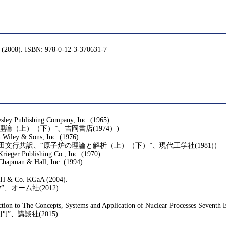
s (2008). ISBN: 978-0-12-3-370631-7
sley Publishing Company, Inc. (1965).
（上）（下）”、吉岡書店(1974）)
n Wiley & Sons, Inc. (1976).
藤田文行共訳、“原子炉の理論と解析（上）（下）”、現代工学社(1981)）
rieger Publishing Co., Inc. (1970).
Chapman & Hall, Inc. (1994).
bH & Co. KGaA (2004).
、オーム社(2012)
on to The Concepts, Systems and Application of Nuclear Processes Seventh Ed
、講談社(2015)