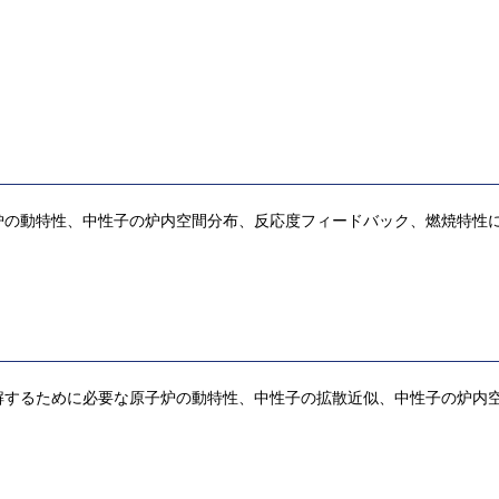
炉の動特性、中性子の炉内空間分布、反応度フィードバック、燃焼特性
解するために必要な原子炉の動特性、中性子の拡散近似、中性子の炉内