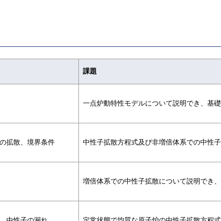
課題
一点炉動特性モデルについて説明でき、基礎
での拡散、境界条件
中性子拡散方程式及び非増倍体系での中性子
増倍体系での中性子拡散について説明でき、
心、中性子の漏れ
定常状態で均質な原子炉の中性子拡散方程式