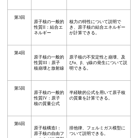
第3回
原子核の一般的
核力の特性について説明で
性質II：結合エ
き、原子核の結合エネルギー
ネルギー
が計算できる。
第4回
原子核の一般的
原子核の不安定性と崩壊、及
性質III：原子
びα、β、γ線の発生について説
核崩壊と放射線
明できる。
第5回
原子核の一般的
半経験的公式を用いて原子核
性質IV：原子
の質量を計算できる。
核の質量公式
第6回
原子核構造I：
排他律、フェルミガス模型に
原子核の自由フ
ついて説明できる。