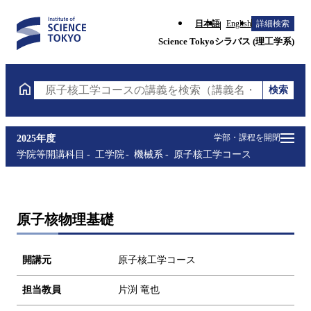
日本語
English
詳細検索
Science Tokyoシラバス (理工学系)
検索
原子核工学コースの講義を検索（講義名・科目コード
学部・課程を開閉
2025年度
学院等開講科目
工学院
機械系
原子核工学コース
原子核物理基礎
開講元
原子核工学コース
担当教員
片渕 竜也