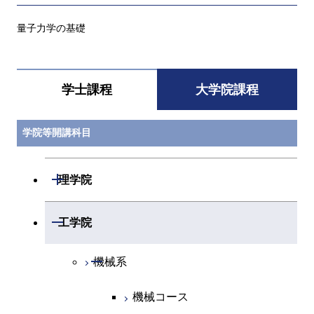
量子力学の基礎
学士課程
大学院課程
学院等開講科目
開閉
理学院
開閉
数学系
開閉
工学院
開閉
物理学系
数学コース
開閉
機械系
開閉
化学系
物理学コース
機械コース