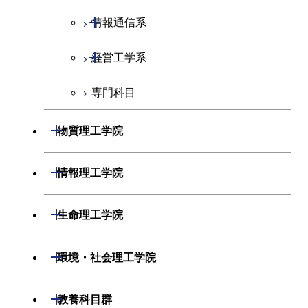
開閉
情報通信系
エンジニアリングデザイン
電気電子コース
コース
開閉
経営工学系
エネルギーコース
情報通信コース
人間医療科学技術コース
専門科目
エネルギー・情報コース
エンジニアリングデザイン
経営工学コース
コース
ライフエンジニアリングコ
エンジニアリングデザイン
開閉
物質理工学院
ース
ライフエンジニアリングコ
コース
ース
開閉
材料系
開閉
情報理工学院
原子核工学コース
人間医療科学技術コース
開閉
応用化学系
材料コース
開閉
数理・計算科学系
開閉
人間医療科学技術コース
生命理工学院
専門科目
エネルギーコース
応用化学コース
開閉
情報工学系
数理・計算科学コース
物質・情報卓越コース
開閉
生命理工学系
開閉
環境・社会理工学院
エネルギー・情報コース
エネルギーコース
専門科目
知能情報コース
情報工学コース
専門科目
生命理工学コース
開閉
建築学系
開閉
教養科目群