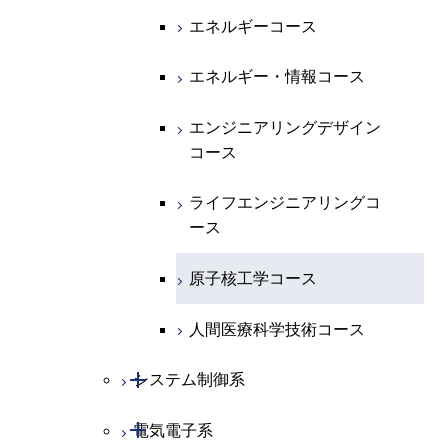
開閉
地球惑星科学系
物質・情報卓越コース
化学コース
エネルギーコース
専門科目
エネルギーコース
地球惑星科学コース
エネルギー・情報コース
エネルギー・情報コース
地球生命コース
エンジニアリングデザイン
コース
物質・情報卓越コース
ライフエンジニアリングコ
ース
原子核工学コース
人間医療科学技術コース
開閉
システム制御系
開閉
電気電子系
システム制御コース