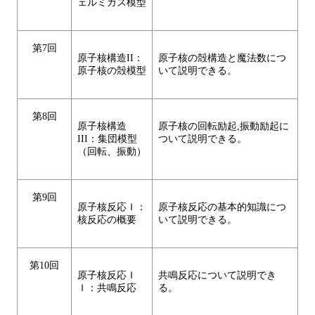
ェルミガス模型
第7回
原子核構造II：
原子核の殻構造と魔法数につ
原子核の殻模型
いて説明できる。
第8回
原子核構造
原子核の回転励起,振動励起に
III：集団模型
ついて説明できる。
（回転、振動）
第9回
原子核反応Ｉ：
原子核反応の基本的知識につ
核反応の概要
いて説明できる。
第10回
原子核反応Ｉ
共鳴反応について説明でき
Ｉ：共鳴反応
る。