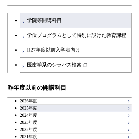
ライフエンジニアリングコ
エネルギー・情報コース
研究関連科目
ライフエンジニアリングコ
ライフエンジニアリングコ
ース
開閉
土木・環境工学系
建築学コース
ース
文系教養科目
大学院課程を切り替える
ース
ライフエンジニアリングコ
学院等開講科目
原子核工学コース
ース
開閉
融合理工学系
エンジニアリングデザイン
土木工学コース
知能情報コース
英語科目
地球生命コース
コース
学位プログラムとして特別に設けた教育課程
人間医療科学技術コース
原子核工学コース
開閉
社会・人間科学系
エンジニアリングデザイン
地球環境共創コース
エネルギー・情報コース
第二外国語科目
人間医療科学技術コース
都市・環境学コース
コース
H27年度以前入学者向け
物質・情報卓越コース
地球生命コース
開閉
イノベーション科学系
エネルギーコース
社会・人間科学コース
人間医療科学技術コース
日本語・日本文化科目
物質・情報卓越コース
医歯学系のシラバス検索
都市・環境学コース
人間医療科学技術コース
開閉
技術経営専門職学位課程
エネルギー・情報コース
イノベーション科学コース
物質・情報卓越コース
教職科目
物質・情報卓越コース
昨年度以前の開講科目
専門科目
エンジニアリングデザイン
人間医療科学技術コース
技術経営専門職学位課程
キャリア科目
コース
2026年度
アントレプレナーシップ科目
2025年度
原子核工学コース
2024年度
2023年度
広域教養科目
物質・情報卓越コース
2022年度
2021年度