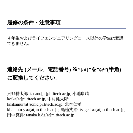
履修の条件・注意事項
４年生およびライフエンジニアリングコース以外の学生は受講
できません。
連絡先 (メール、電話番号) ※”[at]”を”@”(半角)
に変換してください。
只野耕太郎: tadano[at]pi.titech.ac.jp, 小池康晴:
koike[at]pi.titech.ac.jp, 中村健太郎:
knakamur[at]sonic.pi.titech.ac.jp, 北本仁孝:
kitamoto.y.aa[at]m.titech.ac.jp, 柘植丈治: tsuge.t.aa[at]m.titech.ac.jp,
田中克典: tanaka.k.dg[at]m.titech.ac.jp