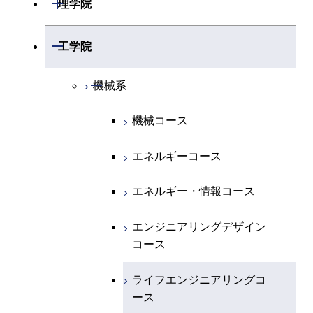
開閉
理学院
開閉
数学系
開閉
工学院
開閉
物理学系
数学コース
開閉
機械系
開閉
化学系
物理学コース
機械コース
開閉
地球惑星科学系
物質・情報卓越コース
化学コース
エネルギーコース
専門科目
エネルギーコース
地球惑星科学コース
エネルギー・情報コース
エネルギー・情報コース
地球生命コース
エンジニアリングデザイン
コース
物質・情報卓越コース
ライフエンジニアリングコ
ース