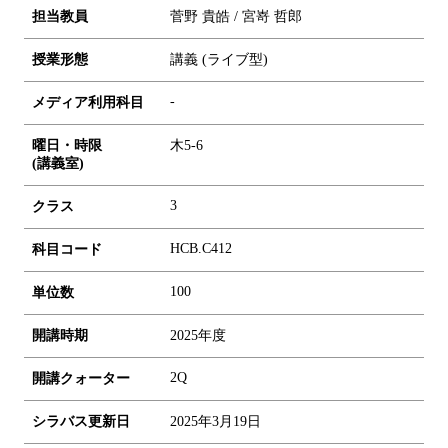
担当教員
菅野 貴皓 / 宮嵜 哲郎
授業形態
講義 (ライブ型)
-
メディア利用科目
曜日・時限
木5-6
(講義室)
3
クラス
HCB.C412
科目コード
1
0
0
単位数
開講時期
2025年度
2Q
開講クォーター
シラバス更新日
2025年3月19日