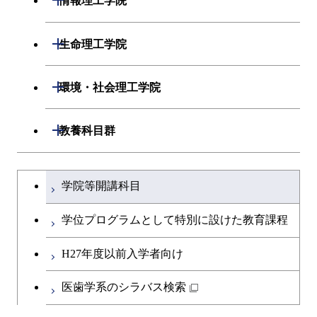
情報理工学院
原子核工学コース
人間医療科学技術コース
開閉
応用化学系
材料コース
開閉
数理・計算科学系
開閉
人間医療科学技術コース
生命理工学院
専門科目
エネルギーコース
応用化学コース
開閉
情報工学系
数理・計算科学コース
物質・情報卓越コース
開閉
生命理工学系
開閉
環境・社会理工学院
エネルギー・情報コース
エネルギーコース
専門科目
知能情報コース
情報工学コース
専門科目
生命理工学コース
開閉
建築学系
開閉
教養科目群
ライフエンジニアリングコ
エネルギー・情報コース
研究関連科目
ライフエンジニアリングコ
ライフエンジニアリングコ
ース
開閉
土木・環境工学系
建築学コース
ース
文系教養科目
大学院課程を切り替える
ース
ライフエンジニアリングコ
学院等開講科目
原子核工学コース
ース
開閉
融合理工学系
エンジニアリングデザイン
土木工学コース
知能情報コース
英語科目
地球生命コース
コース
学位プログラムとして特別に設けた教育課程
人間医療科学技術コース
原子核工学コース
開閉
社会・人間科学系
エンジニアリングデザイン
地球環境共創コース
エネルギー・情報コース
第二外国語科目
人間医療科学技術コース
都市・環境学コース
コース
H27年度以前入学者向け
物質・情報卓越コース
地球生命コース
開閉
イノベーション科学系
エネルギーコース
社会・人間科学コース
人間医療科学技術コース
日本語・日本文化科目
物質・情報卓越コース
医歯学系のシラバス検索
都市・環境学コース
人間医療科学技術コース
開閉
技術経営専門職学位課程
エネルギー・情報コース
イノベーション科学コース
物質・情報卓越コース
教職科目