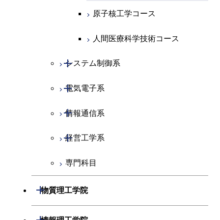
原子核工学コース
人間医療科学技術コース
開閉
システム制御系
開閉
電気電子系
システム制御コース
開閉
情報通信系
エンジニアリングデザイン
電気電子コース
コース
開閉
経営工学系
エネルギーコース
情報通信コース
人間医療科学技術コース
専門科目
エネルギー・情報コース
エンジニアリングデザイン
経営工学コース
コース
ライフエンジニアリングコ
エンジニアリングデザイン
開閉
物質理工学院
ース
ライフエンジニアリングコ
コース
ース
開閉
材料系
開閉