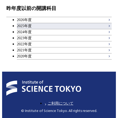
物質・情報卓越コース
昨年度以前の開講科目
専門科目
エンジニアリングデザイン
人間医療科学技術コース
技術経営専門職学位課程
キャリア科目
コース
2026年度
アントレプレナーシップ科目
2025年度
原子核工学コース
2024年度
2023年度
広域教養科目
物質・情報卓越コース
2022年度
2021年度
2020年度
ご利用について
© Institute of Science Tokyo. All rights reserved.