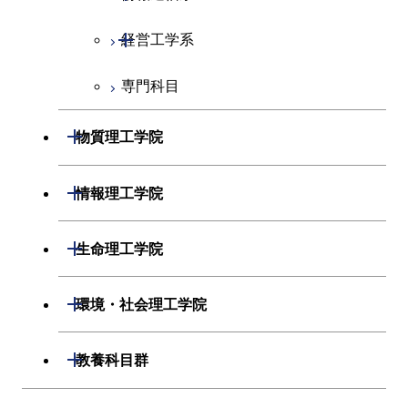
コース
開閉
経営工学系
エネルギーコース
情報通信コース
人間医療科学技術コース
専門科目
エネルギー・情報コース
エンジニアリングデザイン
経営工学コース
コース
ライフエンジニアリングコ
エンジニアリングデザイン
開閉
物質理工学院
ース
ライフエンジニアリングコ
コース
ース
開閉
材料系
開閉
情報理工学院
原子核工学コース
人間医療科学技術コース
開閉
応用化学系
材料コース
開閉
数理・計算科学系
開閉
人間医療科学技術コース
生命理工学院
専門科目
エネルギーコース
応用化学コース
開閉
情報工学系
数理・計算科学コース
物質・情報卓越コース
開閉
生命理工学系
開閉
環境・社会理工学院
エネルギー・情報コース
エネルギーコース
専門科目
知能情報コース
情報工学コース
専門科目
生命理工学コース
開閉
建築学系
開閉
教養科目群
ライフエンジニアリングコ
エネルギー・情報コース
研究関連科目
ライフエンジニアリングコ
ライフエンジニアリングコ
ース
開閉
土木・環境工学系
建築学コース
ース