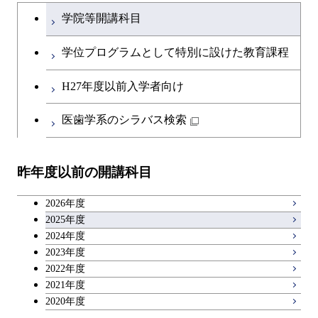
文系教養科目
大学院課程を切り替える
ース
ライフエンジニアリングコ
学院等開講科目
原子核工学コース
ース
開閉
融合理工学系
エンジニアリングデザイン
土木工学コース
知能情報コース
英語科目
地球生命コース
コース
学位プログラムとして特別に設けた教育課程
人間医療科学技術コース
原子核工学コース
開閉
社会・人間科学系
エンジニアリングデザイン
地球環境共創コース
エネルギー・情報コース
第二外国語科目
人間医療科学技術コース
都市・環境学コース
コース
H27年度以前入学者向け
物質・情報卓越コース
地球生命コース
開閉
イノベーション科学系
エネルギーコース
社会・人間科学コース
人間医療科学技術コース
日本語・日本文化科目
物質・情報卓越コース
医歯学系のシラバス検索
都市・環境学コース
人間医療科学技術コース
開閉
技術経営専門職学位課程
エネルギー・情報コース
イノベーション科学コース
物質・情報卓越コース
教職科目
物質・情報卓越コース
昨年度以前の開講科目
専門科目
エンジニアリングデザイン
人間医療科学技術コース
技術経営専門職学位課程
キャリア科目
コース
2026年度
アントレプレナーシップ科目
2025年度
原子核工学コース
2024年度
2023年度
広域教養科目
物質・情報卓越コース
2022年度
2021年度
2020年度