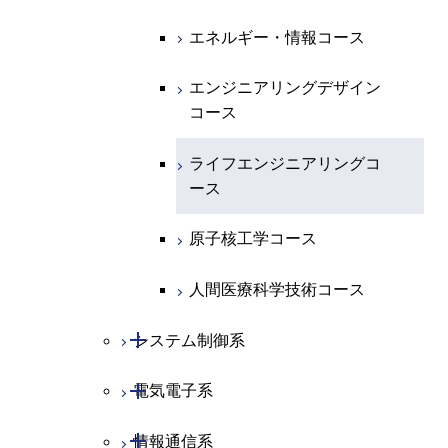
専門科目
エネルギーコース
地球惑星科学コース
エネルギー・情報コース
エネルギー・情報コース
地球生命コース
エンジニアリングデザイン
コース
物質・情報卓越コース
ライフエンジニアリングコ
ース
原子核工学コース
人間医療科学技術コース
開閉
システム制御系
開閉
電気電子系
システム制御コース
開閉
情報通信系
エンジニアリングデザイン
電気電子コース