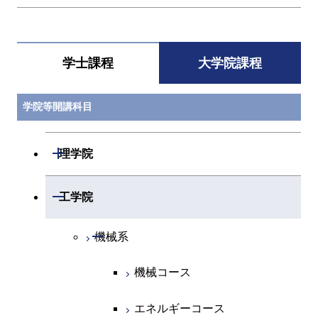
学士課程
大学院課程
学院等開講科目
開閉
理学院
開閉
数学系
開閉
工学院
開閉
物理学系
数学コース
開閉
機械系
開閉
化学系
物理学コース
機械コース
開閉
地球惑星科学系
物質・情報卓越コース
化学コース
エネルギーコース