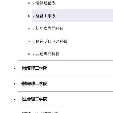
初年次専門科目
情報通信系
創造プロセス科目
経営工学系
共通専門科目
初年次専門科目
創造プロセス科目
共通専門科目
開閉
物質理工学院
材料系
開閉
情報理工学院
応用化学系
数理・計算科学系
開閉
生命理工学院
初年次専門科目
情報工学系
生命理工学系