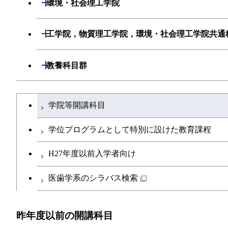
開閉
環境・社会理工学院
創造プロセス科目
初年次専門科目
初年次専門科目
建築学系
開閉
工学院，物質理工学院，環境・社会理工学院共通
共通専門科目
創造プロセス科目
創造プロセス科目
土木・環境工学系
工学院，物質理工学院，環境・社会理工学
開閉
教養科目群
共通専門科目
共通専門科目
融合理工学系
文系教養科目
学士課程を切り替える
学院等開講科目
初年次専門科目
英語科目
学位プログラムとして特別に設けた教育課程
創造プロセス科目
第二外国語科目
H27年度以前入学者向け
共通専門科目
日本語・日本文化科目
医歯学系のシラバス検索
教職科目
昨年度以前の開講科目
アントレプレナーシップ科目