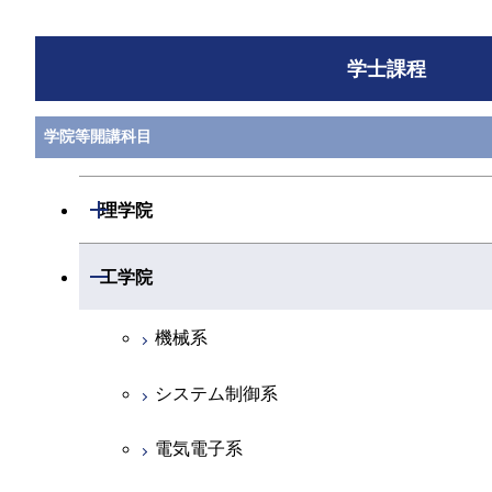
学士課程
学院等開講科目
開閉
理学院
数学系
開閉
工学院
物理学系
機械系
化学系
システム制御系
地球惑星科学系
電気電子系