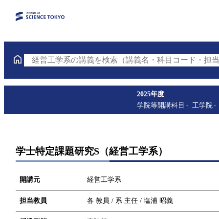
経営工学系の講義を検索（講義名・科目コード・担当
2025年度
学院等開講科目
工学院
学士特定課題研究S（経営工学系）
開講元
経営工学系
担当教員
各 教員 / 系 主任 / 塩浦 昭義