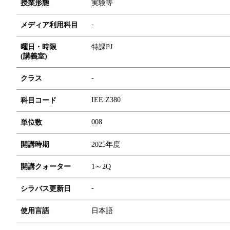
授業形態
実験等
-
メディア利用科目
曜日・時限
特課PJ
(講義室)
-
クラス
IEE.Z380
科目コード
0
0
8
単位数
開講時期
2025年度
開講クォーター
1～2Q
-
シラバス更新日
使用言語
日本語