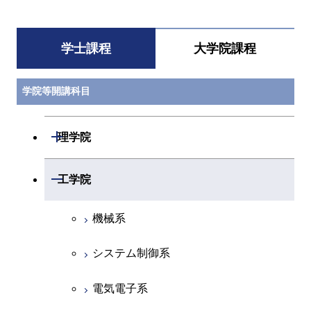
学士課程
大学院課程
学院等開講科目
開閉
理学院
数学系
開閉
工学院
物理学系
機械系
化学系
システム制御系
地球惑星科学系
電気電子系