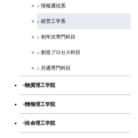
初年次専門科目
情報通信系
創造プロセス科目
経営工学系
共通専門科目
初年次専門科目
創造プロセス科目
共通専門科目
開閉
物質理工学院
材料系
開閉
情報理工学院
応用化学系
数理・計算科学系
開閉
生命理工学院
初年次専門科目
情報工学系