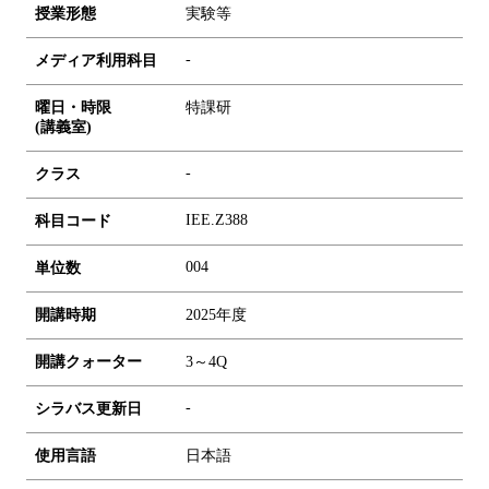
授業形態
実験等
-
メディア利用科目
曜日・時限
特課研
(講義室)
-
クラス
IEE.Z388
科目コード
0
0
4
単位数
開講時期
2025年度
開講クォーター
3～4Q
-
シラバス更新日
使用言語
日本語