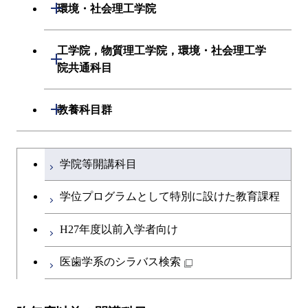
生命理工学系
開閉
環境・社会理工学院
創造プロセス科目
初年次専門科目
初年次専門科目
建築学系
工学院，物質理工学院，環境・社会理工学
開閉
共通専門科目
創造プロセス科目
院共通科目
創造プロセス科目
土木・環境工学系
共通専門科目
工学院，物質理工学院，環境・社会
開閉
共通専門科目
教養科目群
融合理工学系
理工学院共通科目
文系教養科目
学士課程を切り替える
初年次専門科目
学院等開講科目
英語科目
創造プロセス科目
学位プログラムとして特別に設けた教育課程
第二外国語科目
共通専門科目
H27年度以前入学者向け
日本語・日本文化科目
医歯学系のシラバス検索
教職科目