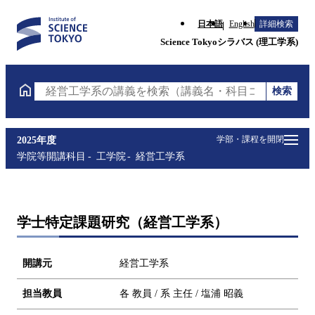
日本語
English
詳細検索
Science Tokyoシラバス (理工学系)
検索
経営工学系の講義を検索（講義名・科目コード・担当
学部・課程を開閉
2025年度
学院等開講科目
工学院
経営工学系
学士特定課題研究（経営工学系）
開講元
経営工学系
担当教員
各 教員 / 系 主任 / 塩浦 昭義