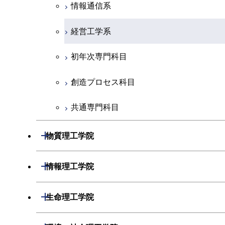
初年次専門科目
情報通信系
創造プロセス科目
経営工学系
共通専門科目
初年次専門科目
創造プロセス科目
共通専門科目
開閉
物質理工学院
材料系
開閉
情報理工学院
応用化学系
数理・計算科学系
開閉
生命理工学院
初年次専門科目
情報工学系
生命理工学系