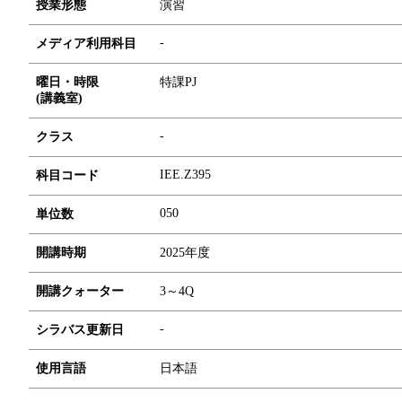
授業形態
演習
-
メディア利用科目
曜日・時限
特課PJ
(講義室)
-
クラス
IEE.Z395
科目コード
0
5
0
単位数
開講時期
2025年度
開講クォーター
3～4Q
-
シラバス更新日
使用言語
日本語