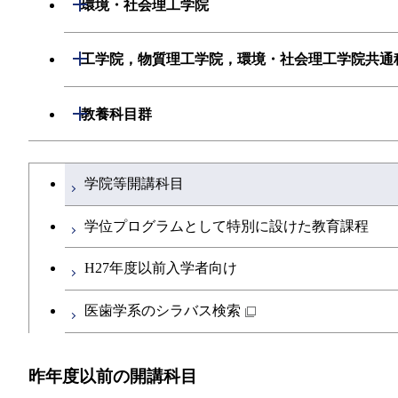
開閉
環境・社会理工学院
創造プロセス科目
初年次専門科目
初年次専門科目
建築学系
開閉
工学院，物質理工学院，環境・社会理工学院共通
共通専門科目
創造プロセス科目
創造プロセス科目
土木・環境工学系
工学院，物質理工学院，環境・社会理工学
開閉
教養科目群
共通専門科目
共通専門科目
融合理工学系
文系教養科目
学士課程を切り替える
学院等開講科目
初年次専門科目
英語科目
学位プログラムとして特別に設けた教育課程
創造プロセス科目
第二外国語科目
H27年度以前入学者向け
共通専門科目
日本語・日本文化科目
医歯学系のシラバス検索
教職科目
昨年度以前の開講科目
アントレプレナーシップ科目