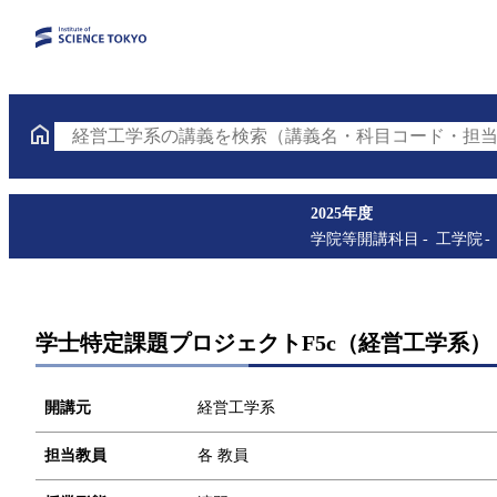
経営工学系の講義を検索（講義名・科目コード・担当
2025年度
学院等開講科目
工学院
学士特定課題プロジェクトF5c（経営工学系）
開講元
経営工学系
担当教員
各 教員