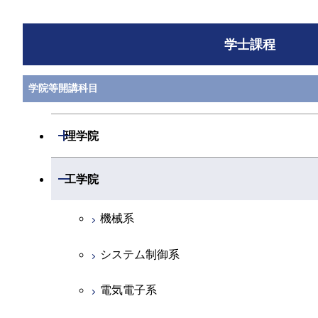
学士課程
学院等開講科目
開閉
理学院
数学系
開閉
工学院
物理学系
機械系
化学系
システム制御系
地球惑星科学系
電気電子系