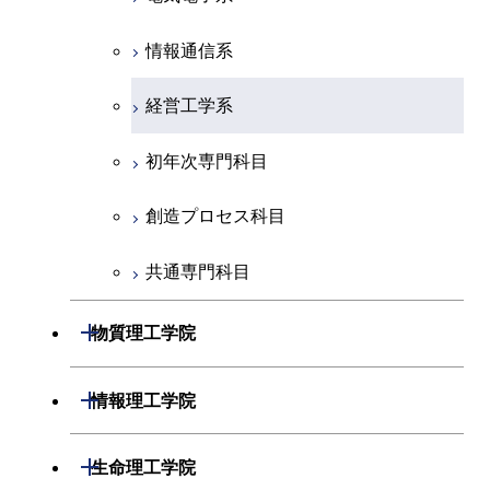
初年次専門科目
情報通信系
創造プロセス科目
経営工学系
共通専門科目
初年次専門科目
創造プロセス科目
共通専門科目
開閉
物質理工学院
材料系
開閉
情報理工学院
応用化学系
数理・計算科学系
開閉
生命理工学院