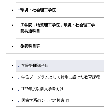
初年次専門科目
情報工学系
生命理工学系
開閉
環境・社会理工学院
創造プロセス科目
初年次専門科目
初年次専門科目
建築学系
工学院，物質理工学院，環境・社会理工学
開閉
共通専門科目
創造プロセス科目
院共通科目
創造プロセス科目
土木・環境工学系
共通専門科目
工学院，物質理工学院，環境・社会
開閉
共通専門科目
教養科目群
融合理工学系
理工学院共通科目
文系教養科目
学士課程を切り替える
初年次専門科目
学院等開講科目
英語科目
創造プロセス科目
学位プログラムとして特別に設けた教育課程
第二外国語科目
共通専門科目
H27年度以前入学者向け
日本語・日本文化科目
医歯学系のシラバス検索
教職科目