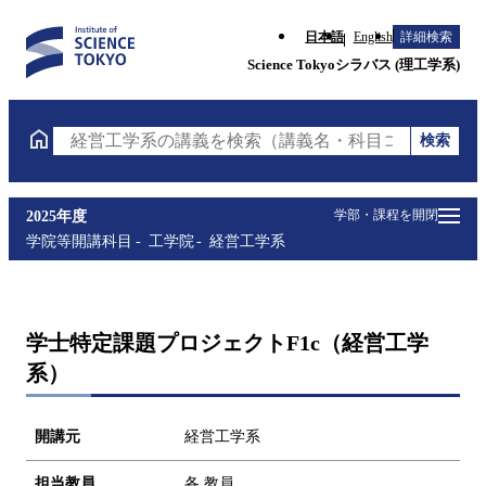
日本語
English
詳細検索
Science Tokyoシラバス (理工学系)
検索
経営工学系の講義を検索（講義名・科目コード・担当
学部・課程を開閉
2025年度
学院等開講科目
工学院
経営工学系
学士特定課題プロジェクトF1c（経営工学
系）
開講元
経営工学系
担当教員
各 教員