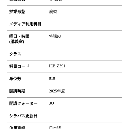
授業形態
演習
-
メディア利用科目
曜日・時限
特課PJ
(講義室)
-
クラス
IEE.Z391
科目コード
0
1
0
単位数
開講時期
2025年度
3Q
開講クォーター
-
シラバス更新日
使用言語
日本語