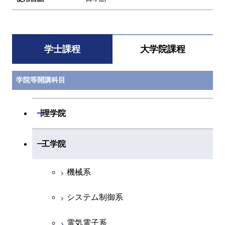
学士課程
大学院課程
学院等開講科目
開閉
理学院
数学系
開閉
工学院
物理学系
機械系
化学系
システム制御系
地球惑星科学系
電気電子系