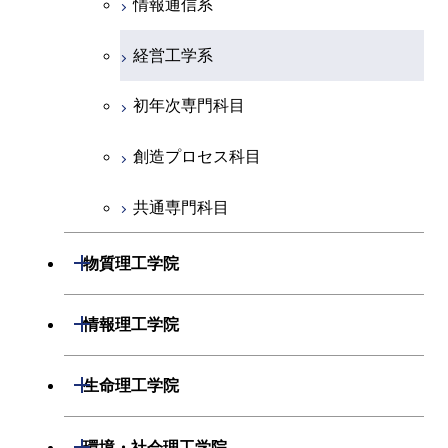
情報通信系
創造プロセス科目
経営工学系
共通専門科目
初年次専門科目
創造プロセス科目
共通専門科目
開閉
物質理工学院
材料系
開閉
情報理工学院
応用化学系
数理・計算科学系
開閉
生命理工学院
初年次専門科目
情報工学系
生命理工学系
開閉
環境・社会理工学院