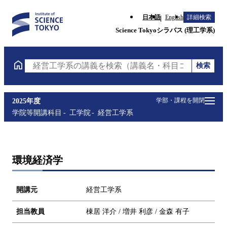
日本語
English
詳細検索
Science Tokyoシラバス (理工学系)
検索
経営工学系の講義を検索（講義名・科目コード・担当
学部・課程を開閉
2025年度
学院等開講科目
工学院
経営工学系
環境経済学
開講元
経営工学系
担当教員
棟居 洋介 / 増井 利彦 / 金森 有子