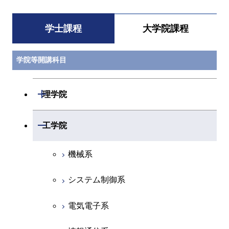
学士課程
大学院課程
学院等開講科目
開閉
理学院
数学系
開閉
工学院
物理学系
機械系
化学系
システム制御系
地球惑星科学系
電気電子系
初年次専門科目