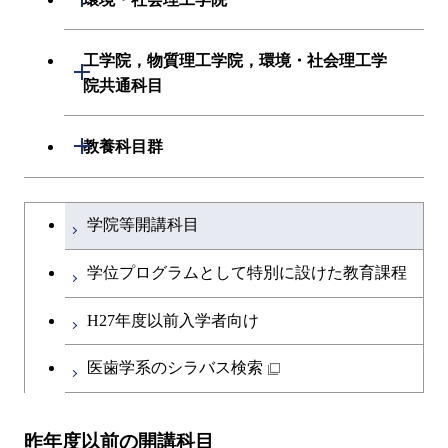
創造プロセス科目
初年次専門科目
初年次専門科目
建築学系
工学院，物質理工学院，環境・社会理工学
開閉
共通専門科目
創造プロセス科目
院共通科目
創造プロセス科目
土木・環境工学系
共通専門科目
工学院，物質理工学院，環境・社会
開閉
共通専門科目
教養科目群
融合理工学系
理工学院共通科目
文系教養科目
学士課程を切り替える
初年次専門科目
学院等開講科目
英語科目
創造プロセス科目
学位プログラムとして特別に設けた教育課程
第二外国語科目
共通専門科目
H27年度以前入学者向け
日本語・日本文化科目
医歯学系のシラバス検索
教職科目
昨年度以前の開講科目