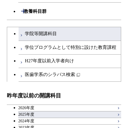
共通専門科目
工学院，物質理工学院，環境・社会
開閉
共通専門科目
教養科目群
融合理工学系
理工学院共通科目
文系教養科目
学士課程を切り替える
初年次専門科目
学院等開講科目
英語科目
創造プロセス科目
学位プログラムとして特別に設けた教育課程
第二外国語科目
共通専門科目
H27年度以前入学者向け
日本語・日本文化科目
医歯学系のシラバス検索
教職科目
昨年度以前の開講科目
アントレプレナーシップ科目
2026年度
広域教養科目
2025年度
2024年度
2023年度