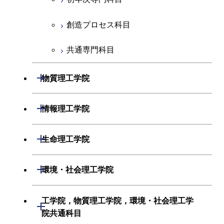
創造プロセス科目
共通専門科目
開閉
物質理工学院
材料系
開閉
情報理工学院
応用化学系
数理・計算科学系
開閉
生命理工学院
初年次専門科目
情報工学系
生命理工学系
開閉
環境・社会理工学院
創造プロセス科目
初年次専門科目
初年次専門科目
建築学系
工学院，物質理工学院，環境・社会理工学
開閉
共通専門科目
創造プロセス科目
院共通科目
創造プロセス科目
土木・環境工学系