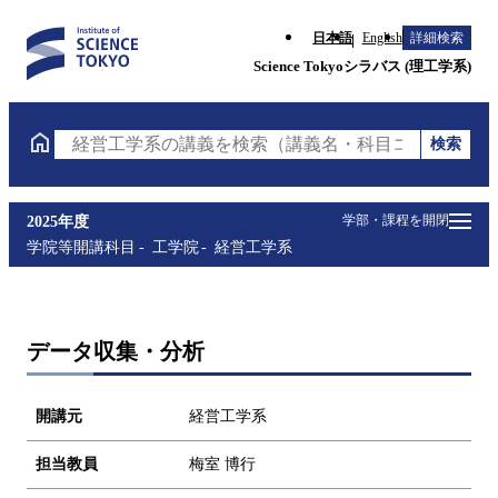
日本語
English
詳細検索
Science Tokyoシラバス (理工学系)
検索
経営工学系の講義を検索（講義名・科目コード・担当
学部・課程を開閉
2025年度
学院等開講科目
工学院
経営工学系
データ収集・分析
開講元
経営工学系
担当教員
梅室 博行