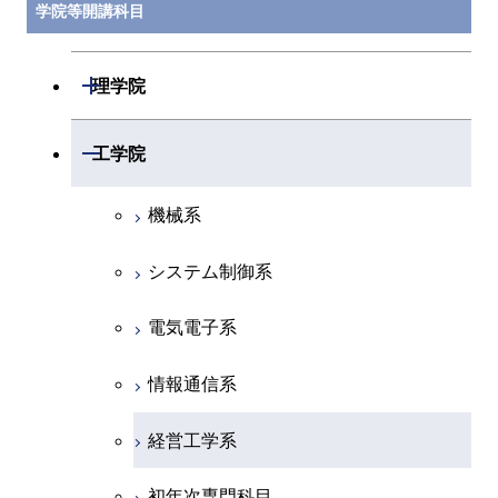
学院等開講科目
開閉
理学院
数学系
開閉
工学院
物理学系
機械系
化学系
システム制御系
地球惑星科学系
電気電子系
初年次専門科目
情報通信系
創造プロセス科目
経営工学系
共通専門科目
初年次専門科目