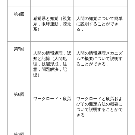
第4回
感覚系と知覚（視覚
人間の知覚について簡単
系，眼球運動，聴覚
に説明することができ
系）
る．
第5回
人間の情報処理，認
人間の情報処理メカニズ
知と記憶（人間処
ムの概要について説明す
理，技能形成，注
ることができる．
意，問題解決，記
憶）
第6回
ワークロード・疲労
ワークロードと疲労およ
びその測定方法の概要に
ついて説明することがで
きる．
第7回