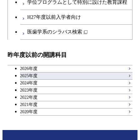
学位プログラムとして特別に設けた教育課程
第二外国語科目
共通専門科目
H27年度以前入学者向け
日本語・日本文化科目
医歯学系のシラバス検索
教職科目
昨年度以前の開講科目
アントレプレナーシップ科目
2026年度
広域教養科目
2025年度
2024年度
2023年度
理工系教養科目
2022年度
2021年度
2020年度