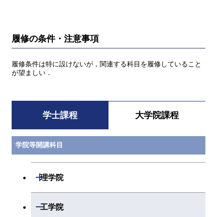
履修の条件・注意事項
履修条件は特に設けないが，関連する科目を履修していること
が望ましい．
学士課程
大学院課程
学院等開講科目
開閉
理学院
数学系
開閉
工学院