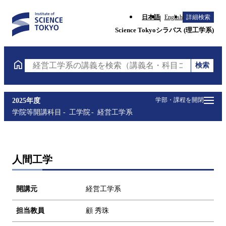
日本語
English
詳細検索
Science Tokyoシラバス (理工学系)
検索
経営工学系の講義を検索（講義名・科目コード・担当
学部・課程を開閉
2025年度
学院等開講科目
工学院
経営工学系
人間工学
開講元
経営工学系
担当教員
顧 秀珠