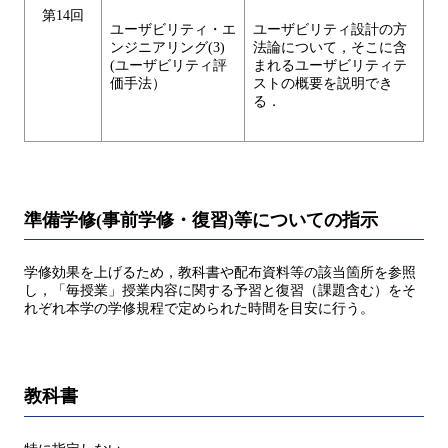
第14回
ユーザビリティ・エ
ユーザビリティ設計の方
ンジニアリング(3)
法論について，そこに含
(ユーザビリティ評
まれるユーザビリティテ
価手法）
ストの概要を説明でき
る．
準備学修(事前学修・復習)等についての指示
学修効果を上げるため，教科書や配布資料等の該当箇所を参照
し，「毎授業」授業内容に関する予習と復習（課題含む）をそ
れぞれ本学の学修規程で定められた時間を目安に行う。
教科書