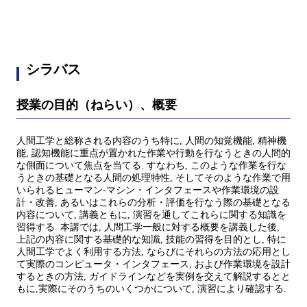
シラバス
授業の目的（ねらい）、概要
人間工学と総称される内容のうち特に, 人間の知覚機能, 精神機
能, 認知機能に重点が置かれた作業や行動を行なうときの人間的
な側面について焦点を当てる. すなわち, このような作業を行な
うときの基礎となる人間の処理特性, そしてそのような作業で用
いられるヒューマン-マシン・インタフェースや作業環境の設
計・改善, あるいはこれらの分析・評価を行なう際の基礎となる
内容について, 講義ともに, 演習を通してこれらに関する知識を
習得する. 本講では, 人間工学一般に対する概要を講義した後,
上記の内容に関する基礎的な知識, 技能の習得を目的とし, 特に
人間工学でよく利用する方法, ならびにそれらの方法の応用とし
て実際のコンピュータ・インタフェース, および作業環境を設計
するときの方法, ガイドラインなどを実例を交えて解説するとと
もに,実際にそのうちのいくつかについて, 演習により確認する.