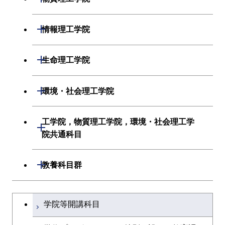
材料系
開閉
情報理工学院
応用化学系
数理・計算科学系
開閉
生命理工学院
初年次専門科目
情報工学系
生命理工学系
開閉
環境・社会理工学院
創造プロセス科目
初年次専門科目
初年次専門科目
建築学系
工学院，物質理工学院，環境・社会理工学
開閉
共通専門科目
創造プロセス科目
院共通科目
創造プロセス科目
土木・環境工学系
共通専門科目
工学院，物質理工学院，環境・社会
開閉
共通専門科目
教養科目群
融合理工学系
理工学院共通科目
文系教養科目
学士課程を切り替える
初年次専門科目
学院等開講科目
英語科目
創造プロセス科目