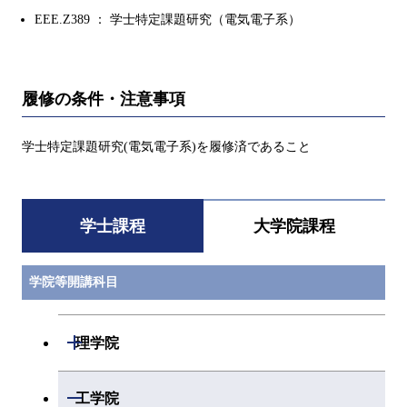
EEE.Z389 ： 学士特定課題研究（電気電子系）
履修の条件・注意事項
学士特定課題研究(電気電子系)を履修済であること
学士課程
大学院課程
学院等開講科目
開閉
理学院
数学系
開閉
工学院