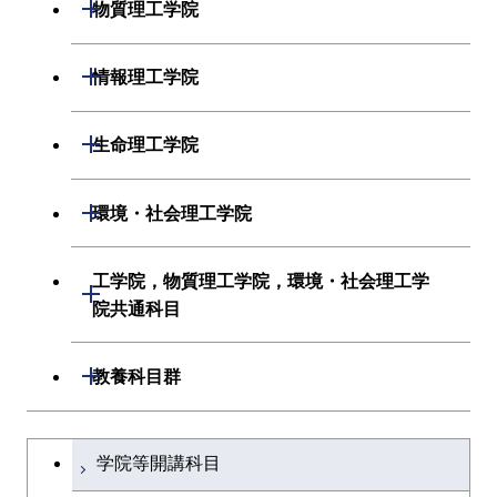
開閉
物質理工学院
材料系
開閉
情報理工学院
応用化学系
数理・計算科学系
開閉
生命理工学院
初年次専門科目
情報工学系
生命理工学系
開閉
環境・社会理工学院
創造プロセス科目
初年次専門科目
初年次専門科目
建築学系
工学院，物質理工学院，環境・社会理工学
開閉
共通専門科目
創造プロセス科目
院共通科目
創造プロセス科目
土木・環境工学系
共通専門科目
工学院，物質理工学院，環境・社会
開閉
共通専門科目
教養科目群
融合理工学系
理工学院共通科目
文系教養科目
学士課程を切り替える
初年次専門科目
学院等開講科目
英語科目