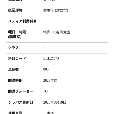
授業形態
実験等 (対面型)
-
メディア利用科目
曜日・時限
特課PJ (各研究室)
(講義室)
-
クラス
EEE.Z373
科目コード
0
0
3
単位数
開講時期
2025年度
1Q
開講クォーター
シラバス更新日
2025年3月19日
使用言語
日本語