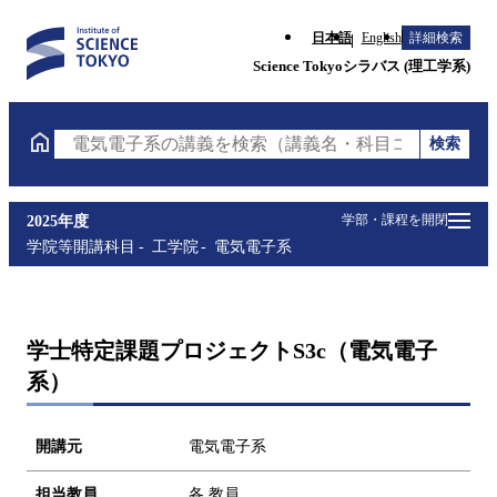
日本語
English
詳細検索
Science Tokyoシラバス (理工学系)
検索
電気電子系の講義を検索（講義名・科目コード・担当
学部・課程を開閉
2025年度
学院等開講科目
工学院
電気電子系
学士特定課題プロジェクトS3c（電気電子
系）
開講元
電気電子系
担当教員
各 教員