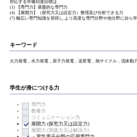
対応する学修到達目標は、
(1) 【専門力】基盤的な専門力
(4) 【展開力】（探究力又は設定力）整理及び分析できる力
(7) 幅広い専門知識を習得し,より高度な専門分野や他分野に自ら
キーワード
火力発電，水力発電，原子力発電，送変電，熱サイクル，流体動
学生が身につける力
専門力
教養力
コミュニケーション力
展開力 (探究力又は設定力)
展開力 (実践力又は解決力)
・電気電子分野の応用専門力