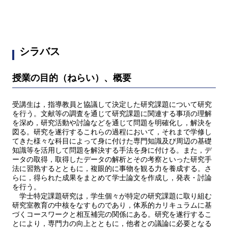
シラバス
授業の目的（ねらい）、概要
受講生は，指導教員と協議して決定した研究課題について研究
を行う。文献等の調査を通じて研究課題に関連する事項の理解
を深め，研究活動や討論などを通じて問題を明確化し，解決を
図る。研究を遂行するこれらの過程において，それまで学修し
てきた様々な科目によって身に付けた専門知識及び周辺の基礎
知識等を活用して問題を解決する手法を身に付ける。また，デ
ータの取得，取得したデータの解析とその考察といった研究手
法に習熟するとともに，複眼的に事物を観る力を養成する。さ
らに，得られた成果をまとめて学士論文を作成し，発表・討論
を行う。
学士特定課題研究は，学生個々が特定の研究課題に取り組む
研究室教育の中核をなすものであり，体系的カリキュラムに基
づくコースワークと相互補完の関係にある。研究を遂行するこ
とにより，専門力の向上とともに，他者との議論に必要となる