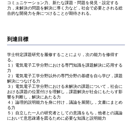
コミュニケーション力、新たな課題・問題を発見・設定する
力，未解決の問題を解決に導く力など，社会で必要とされる総
合的な開発力を身につけることが期待される。
到達目標
学士特定課題研究を履修することにより，次の能力を修得す
る。
１）電気電子工学分野における専門知識を課題解決に応用する
力
２）電気電子工学分野以外の専門分野の基礎を自ら学び，課題
解決につなげる力
３）電気電子工学分野における未解決の課題について，社会に
おける課題の位置付けを理解し，課題解決が社会にもたらす影
響を判断し，解決にあたる力
４）論理的説明能力を身に付け，議論を展開し，文書にまとめ
る力
５）自立した一人の研究者としての意識をもち，他者との議論
において意思疎通を図るために必要な知識と説明能力