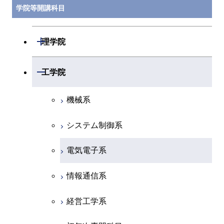
学院等開講科目
開閉
理学院
数学系
開閉
工学院
物理学系
機械系
化学系
システム制御系
地球惑星科学系
電気電子系
初年次専門科目
情報通信系
創造プロセス科目
経営工学系
共通専門科目