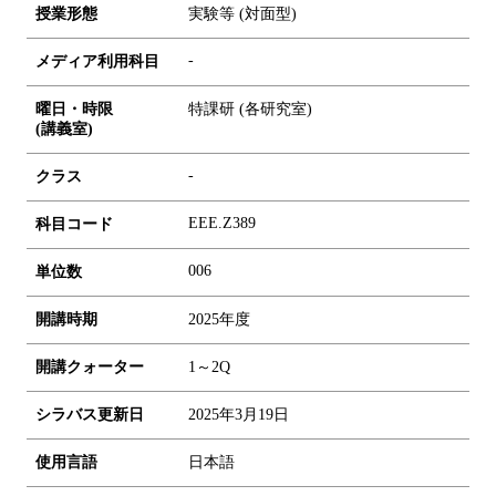
授業形態
実験等 (対面型)
-
メディア利用科目
曜日・時限
特課研 (各研究室)
(講義室)
-
クラス
EEE.Z389
科目コード
0
0
6
単位数
開講時期
2025年度
開講クォーター
1～2Q
シラバス更新日
2025年3月19日
使用言語
日本語