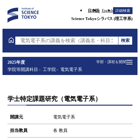
日本語
English
詳細検索
Science Tokyoシラバス (理工学系)
検索
電気電子系の講義を検索（講義名・科目コード・担当
学部・課程を開閉
2025年度
学院等開講科目
工学院
電気電子系
学士特定課題研究（電気電子系）
開講元
電気電子系
担当教員
各 教員