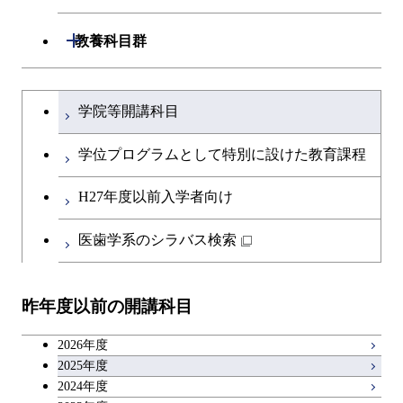
土木・環境工学系
共通専門科目
工学院，物質理工学院，環境・社会
開閉
共通専門科目
教養科目群
融合理工学系
理工学院共通科目
文系教養科目
学士課程を切り替える
初年次専門科目
学院等開講科目
英語科目
創造プロセス科目
学位プログラムとして特別に設けた教育課程
第二外国語科目
共通専門科目
H27年度以前入学者向け
日本語・日本文化科目
医歯学系のシラバス検索
教職科目
昨年度以前の開講科目
アントレプレナーシップ科目
2026年度
広域教養科目
2025年度
2024年度