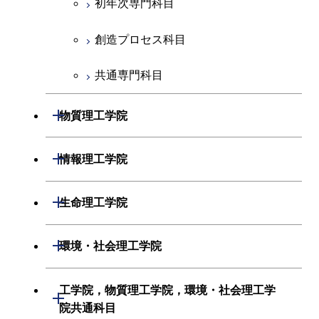
初年次専門科目
創造プロセス科目
共通専門科目
開閉
物質理工学院
材料系
開閉
情報理工学院
応用化学系
数理・計算科学系
開閉
生命理工学院
初年次専門科目
情報工学系
生命理工学系
開閉
環境・社会理工学院
創造プロセス科目
初年次専門科目
初年次専門科目
建築学系
工学院，物質理工学院，環境・社会理工学
開閉
共通専門科目
創造プロセス科目
院共通科目
創造プロセス科目