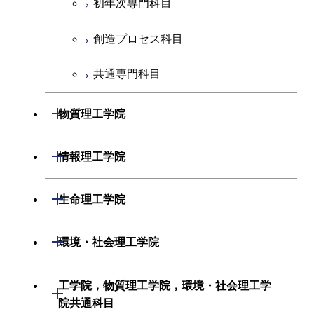
初年次専門科目
創造プロセス科目
共通専門科目
開閉
物質理工学院
材料系
開閉
情報理工学院
応用化学系
数理・計算科学系
開閉
生命理工学院
初年次専門科目
情報工学系
生命理工学系
開閉
環境・社会理工学院
創造プロセス科目
初年次専門科目
初年次専門科目
建築学系
工学院，物質理工学院，環境・社会理工学
開閉
共通専門科目
創造プロセス科目
院共通科目
創造プロセス科目