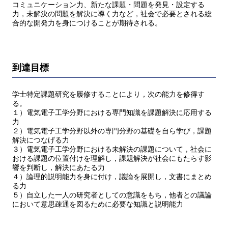
コミュニケーション力、新たな課題・問題を発見・設定する
力，未解決の問題を解決に導く力など，社会で必要とされる総
合的な開発力を身につけることが期待される。
到達目標
学士特定課題研究を履修することにより，次の能力を修得す
る。
１）電気電子工学分野における専門知識を課題解決に応用する
力
２）電気電子工学分野以外の専門分野の基礎を自ら学び，課題
解決につなげる力
３）電気電子工学分野における未解決の課題について，社会に
おける課題の位置付けを理解し，課題解決が社会にもたらす影
響を判断し，解決にあたる力
４）論理的説明能力を身に付け，議論を展開し，文書にまとめ
る力
５）自立した一人の研究者としての意識をもち，他者との議論
において意思疎通を図るために必要な知識と説明能力