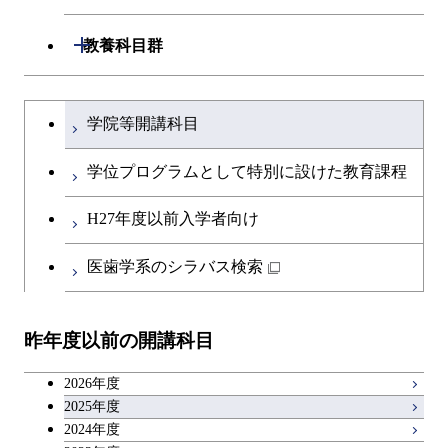
土木・環境工学系
共通専門科目
工学院，物質理工学院，環境・社会
開閉
共通専門科目
教養科目群
融合理工学系
理工学院共通科目
文系教養科目
学士課程を切り替える
初年次専門科目
学院等開講科目
英語科目
創造プロセス科目
学位プログラムとして特別に設けた教育課程
第二外国語科目
共通専門科目
H27年度以前入学者向け
日本語・日本文化科目
医歯学系のシラバス検索
教職科目
昨年度以前の開講科目
アントレプレナーシップ科目
2026年度
広域教養科目
2025年度
2024年度