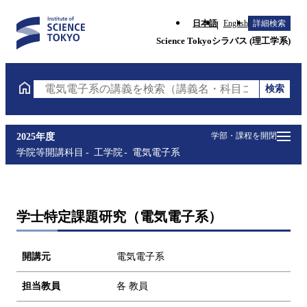
日本語
English
詳細検索
Science Tokyoシラバス (理工学系)
検索
電気電子系の講義を検索（講義名・科目コード・担当
学部・課程を開閉
2025年度
学院等開講科目
工学院
電気電子系
学士特定課題研究（電気電子系）
開講元
電気電子系
担当教員
各 教員