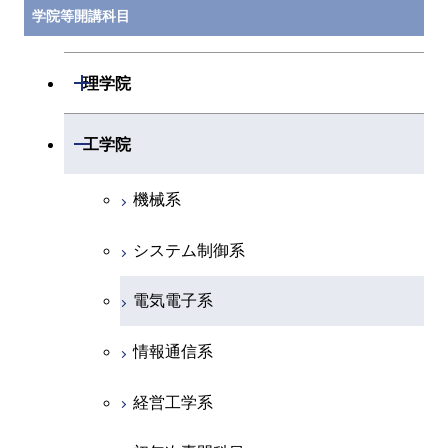
学院等開講科目
開閉
理学院
数学系
開閉
工学院
物理学系
機械系
化学系
システム制御系
地球惑星科学系
電気電子系
初年次専門科目
情報通信系
創造プロセス科目
経営工学系
共通専門科目