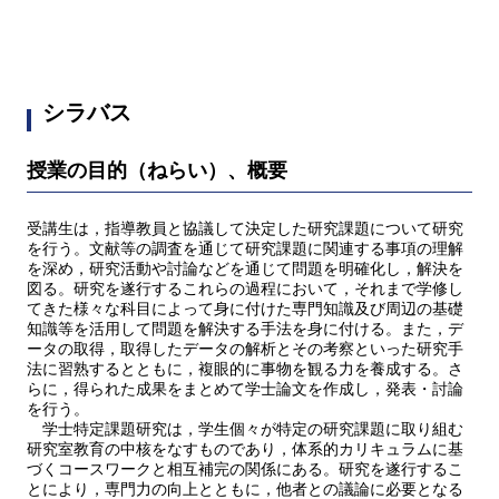
シラバス
授業の目的（ねらい）、概要
受講生は，指導教員と協議して決定した研究課題について研究
を行う。文献等の調査を通じて研究課題に関連する事項の理解
を深め，研究活動や討論などを通じて問題を明確化し，解決を
図る。研究を遂行するこれらの過程において，それまで学修し
てきた様々な科目によって身に付けた専門知識及び周辺の基礎
知識等を活用して問題を解決する手法を身に付ける。また，デ
ータの取得，取得したデータの解析とその考察といった研究手
法に習熟するとともに，複眼的に事物を観る力を養成する。さ
らに，得られた成果をまとめて学士論文を作成し，発表・討論
を行う。
学士特定課題研究は，学生個々が特定の研究課題に取り組む
研究室教育の中核をなすものであり，体系的カリキュラムに基
づくコースワークと相互補完の関係にある。研究を遂行するこ
とにより，専門力の向上とともに，他者との議論に必要となる