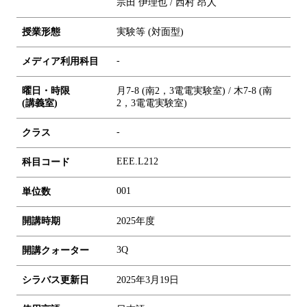
宗田 伊理也 / 西村 昂人
授業形態
実験等 (対面型)
-
メディア利用科目
曜日・時限
月7-8 (南2，3電電実験室) / 木7-8 (南
(講義室)
2，3電電実験室)
-
クラス
EEE.L212
科目コード
0
0
1
単位数
開講時期
2025年度
3Q
開講クォーター
シラバス更新日
2025年3月19日