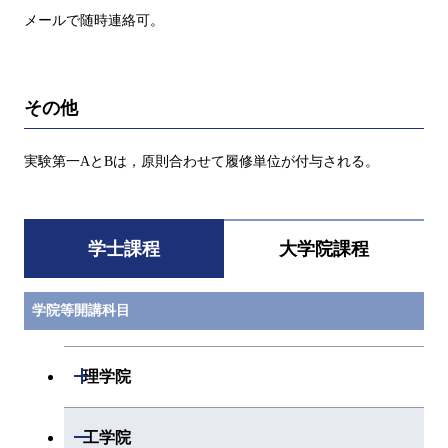
メールで随時連絡可。
その他
実験第一AとBは，原則合わせて履修単位が付与される。
学士課程
大学院課程
学院等開講科目
開閉
理学院
数学系
開閉
工学院