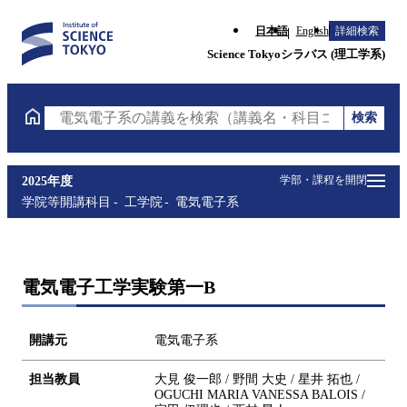
日本語
English
詳細検索
Science Tokyoシラバス (理工学系)
検索
電気電子系の講義を検索（講義名・科目コード・担当
学部・課程を開閉
2025年度
学院等開講科目
工学院
電気電子系
電気電子工学実験第一B
開講元
電気電子系
担当教員
大見 俊一郎 / 野間 大史 / 星井 拓也 /
OGUCHI MARIA VANESSA BALOIS /