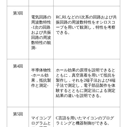
第3回
電気回路の
RC,RLなどの1次系の回路および共
周波数特性
振回路の周波数特性をオシロスコ
-1次の回路
ープを用いて観測し，特性を考察
および共振
できる。
回路の周波
数特性の観
測-
第4回
半導体物性
ホール効果の原理を説明できると
-ホール効
ともに，真空蒸着を用いて抵抗を
果，抵抗製
製作し，それを2端子法および4端
作と測定-
子法で測定し，電子部品製作を体
験するとともに測定法による測定
結果の違いを説明できる。
第5回
マイコンプ
C言語を用いたマイコンのプログ
ログラムと
ラミングと機器制御ができる。