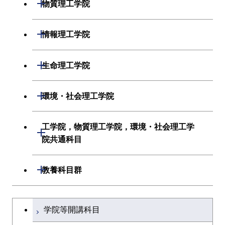
開閉
物質理工学院
材料系
開閉
情報理工学院
応用化学系
数理・計算科学系
開閉
生命理工学院
初年次専門科目
情報工学系
生命理工学系
開閉
環境・社会理工学院
創造プロセス科目
初年次専門科目
初年次専門科目
建築学系
工学院，物質理工学院，環境・社会理工学
開閉
共通専門科目
創造プロセス科目
院共通科目
創造プロセス科目
土木・環境工学系
共通専門科目
工学院，物質理工学院，環境・社会
開閉
共通専門科目
教養科目群
融合理工学系
理工学院共通科目
文系教養科目
学士課程を切り替える
初年次専門科目
学院等開講科目
英語科目