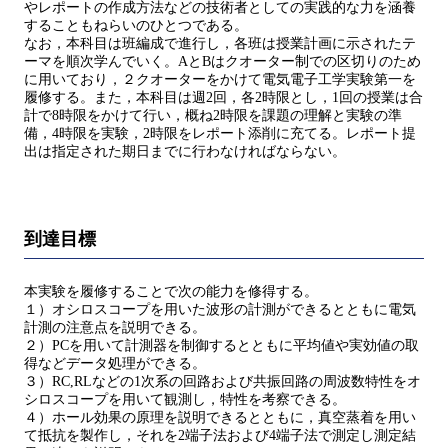
やレポートの作成方法などの技術者としての実践的な力を涵養
することもねらいのひとつである。
なお，本科目は班編成で進行し，各班は授業計画に示されたテ
ーマを順次学んでいく。AとBはクオーター制での区切りのため
に用いており，２クオーターをかけて電気電子工学実験第一を
履修する。また，本科目は週2回，各2時限とし，1回の授業は合
計で8時限をかけて行い，概ね2時限を課題の理解と実験の準
備，4時限を実験，2時限をレポート添削に充てる。レポート提
出は指定された期日までに行わなければならない。
到達目標
本実験を履修することで次の能力を修得する。
１）オシロスコープを用いた波形の計測ができるとともに電気
計測の注意点を説明できる。
２）PCを用いて計測器を制御するとともに平均値や実効値の取
得などデータ処理ができる。
３）RC,RLなどの1次系の回路および共振回路の周波数特性をオ
シロスコープを用いて観測し，特性を考察できる。
４）ホール効果の原理を説明できるとともに，真空蒸着を用い
て抵抗を製作し，それを2端子法および4端子法で測定し測定結