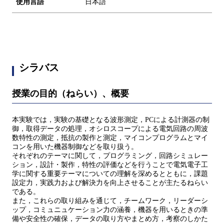
使用言語
日本語
シラバス
授業の目的（ねらい）、概要
本実験では，実験の基礎となる波形測定，PCによる計測器の制
御，取得データの処理，オシロスコープによる電気回路の周波
数特性の測定，抵抗の製作と測定，マイコンプログラムとマイ
コンを用いた機器制御などを取り扱う。
それぞれのテーマに関して，プログラミング，回路シミュレー
ション，設計・製作，特性の評価などを行うことで電気電子工
学に関する重要テーマについての理解を深めるとともに，課題
設定力，実践力および解決力を向上させることが主たるねらい
である。
また，これらの取り組みを通じて，チームワーク，リーダーシ
ップ，コミュニュケーション力の涵養，機器を用いるときの準
備や安全性の確保，データの取り方やまとめ方，考察のしかた