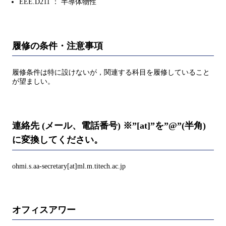
EEE.D211 ： 半導体物性
履修の条件・注意事項
履修条件は特に設けないが，関連する科目を履修していること
が望ましい。
連絡先 (メール、電話番号) ※”[at]”を”@”(半角)
に変換してください。
ohmi.s.aa-secretary[at]ml.m.titech.ac.jp
オフィスアワー