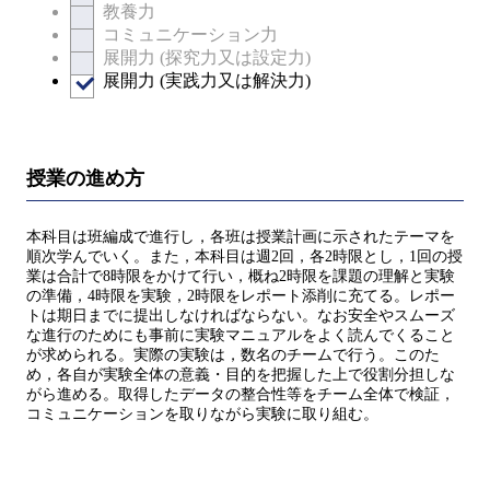
教養力
コミュニケーション力
展開力 (探究力又は設定力)
展開力 (実践力又は解決力)
授業の進め方
本科目は班編成で進行し，各班は授業計画に示されたテーマを
順次学んでいく。また，本科目は週2回，各2時限とし，1回の授
業は合計で8時限をかけて行い，概ね2時限を課題の理解と実験
の準備，4時限を実験，2時限をレポート添削に充てる。レポー
トは期日までに提出しなければならない。なお安全やスムーズ
な進行のためにも事前に実験マニュアルをよく読んでくること
が求められる。実際の実験は，数名のチームで行う。このた
め，各自が実験全体の意義・目的を把握した上で役割分担しな
がら進める。取得したデータの整合性等をチーム全体で検証，
コミュニケーションを取りながら実験に取り組む。