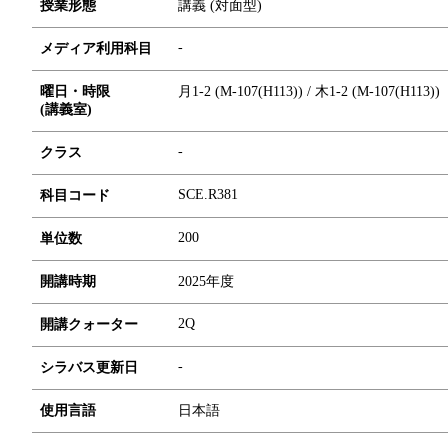
授業形態
講義 (対面型)
-
メディア利用科目
曜日・時限
月1-2 (M-107(H113)) / 木1-2 (M-107(H113))
(講義室)
-
クラス
SCE.R381
科目コード
2
0
0
単位数
開講時期
2025年度
2Q
開講クォーター
-
シラバス更新日
使用言語
日本語