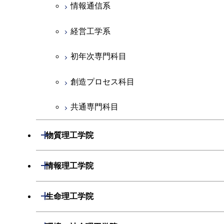
初年次専門科目
情報通信系
創造プロセス科目
経営工学系
共通専門科目
初年次専門科目
創造プロセス科目
共通専門科目
開閉
物質理工学院
材料系
開閉
情報理工学院
応用化学系
数理・計算科学系
開閉
生命理工学院
初年次専門科目
情報工学系
生命理工学系