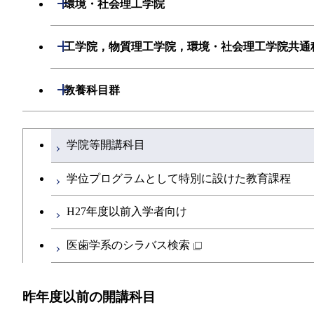
開閉
環境・社会理工学院
創造プロセス科目
初年次専門科目
初年次専門科目
建築学系
開閉
工学院，物質理工学院，環境・社会理工学院共通
共通専門科目
創造プロセス科目
創造プロセス科目
土木・環境工学系
工学院，物質理工学院，環境・社会理工学
開閉
教養科目群
共通専門科目
共通専門科目
融合理工学系
文系教養科目
学士課程を切り替える
学院等開講科目
初年次専門科目
英語科目
学位プログラムとして特別に設けた教育課程
創造プロセス科目
第二外国語科目
H27年度以前入学者向け
共通専門科目
日本語・日本文化科目
医歯学系のシラバス検索
教職科目
昨年度以前の開講科目
アントレプレナーシップ科目