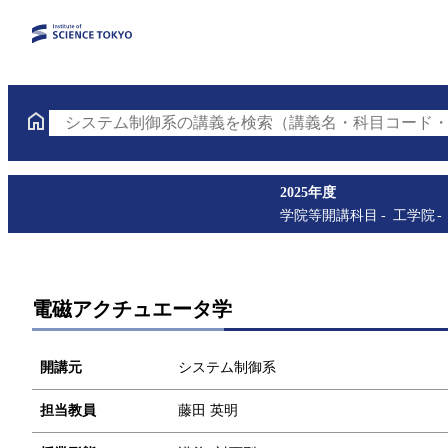
システム制御系の講義を検索（講義名・科目コード・
2025年度
学院等開講科目
工学院
電磁アクチュエータ学
開講元
システム制御系
担当教員
藤田 英明