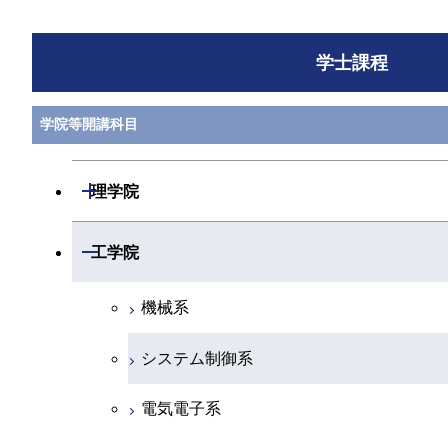
学士課程
学院等開講科目
開閉
理学院
数学系
開閉
工学院
物理学系
機械系
化学系
システム制御系
地球惑星科学系
電気電子系