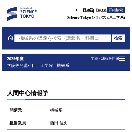
日本語
English
詳細検索
Science Tokyoシラバス (理工学系)
検索
機械系の講義を検索（講義名・科目コード・担当教員
学部・課程を開閉
2025年度
学院等開講科目
工学院
機械系
人間中心情報学
開講元
機械系
担当教員
西田 佳史