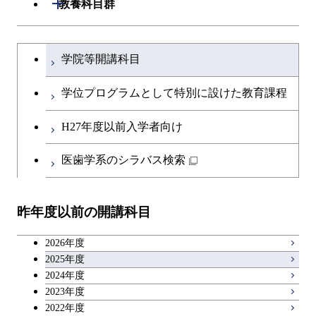
開閉
共通専門科目
教養科目群
融合理工学系
理工学院共通科目
文系教養科目
学士課程を切り替える
初年次専門科目
学院等開講科目
英語科目
創造プロセス科目
学位プログラムとして特別に設けた教育課程
第二外国語科目
共通専門科目
H27年度以前入学者向け
日本語・日本文化科目
医歯学系のシラバス検索
教職科目
昨年度以前の開講科目
アントレプレナーシップ科目
2026年度
広域教養科目
2025年度
2024年度
2023年度
理工系教養科目
2022年度