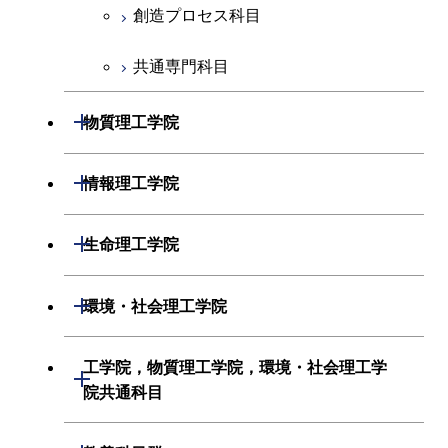
創造プロセス科目
共通専門科目
開閉
物質理工学院
材料系
開閉
情報理工学院
応用化学系
数理・計算科学系
開閉
生命理工学院
初年次専門科目
情報工学系
生命理工学系
開閉
環境・社会理工学院
創造プロセス科目
初年次専門科目
初年次専門科目
建築学系
工学院，物質理工学院，環境・社会理工学
開閉
共通専門科目
創造プロセス科目
院共通科目
創造プロセス科目
土木・環境工学系
共通専門科目
工学院，物質理工学院，環境・社会