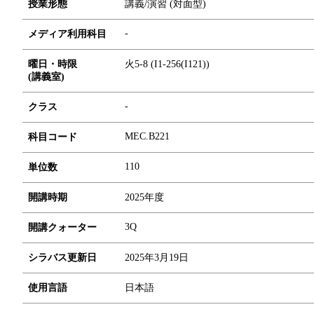
授業形態
講義/演習 (対面型)
-
メディア利用科目
曜日・時限
火5-8 (I1-256(I121))
(講義室)
-
クラス
MEC.B221
科目コード
1
1
0
単位数
開講時期
2025年度
3Q
開講クォーター
シラバス更新日
2025年3月19日
使用言語
日本語