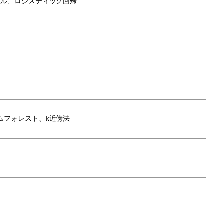
デル、ロジスティック回帰
ダムフォレスト、k近傍法