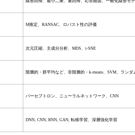
線形回帰、最小二乗、重回帰、応答曲面、一般化線形モ
M推定、RANSAC、ロバスト性の評価
次元圧縮、主成分分析、MDS、t-SNE
階層的・群平均など、非階層的・k-means、SVM、ラン
パーセプトロン、ニューラルネットワーク、CNN
DNN, CNN, RNN, GAN, 転移学習、深層強化学習