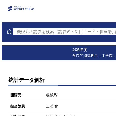
機械系の講義を検索（講義名・科目コード・担当教員
2025年度
学院等開講科目
工学院
統計データ解析
開講元
機械系
担当教員
三浦 智