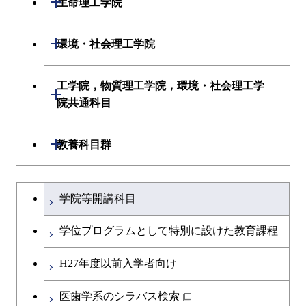
生命理工学院
初年次専門科目
情報工学系
生命理工学系
開閉
環境・社会理工学院
創造プロセス科目
初年次専門科目
初年次専門科目
建築学系
工学院，物質理工学院，環境・社会理工学
開閉
共通専門科目
創造プロセス科目
院共通科目
創造プロセス科目
土木・環境工学系
共通専門科目
工学院，物質理工学院，環境・社会
開閉
共通専門科目
教養科目群
融合理工学系
理工学院共通科目
文系教養科目
学士課程を切り替える
初年次専門科目
学院等開講科目
英語科目
創造プロセス科目
学位プログラムとして特別に設けた教育課程
第二外国語科目
共通専門科目
H27年度以前入学者向け
日本語・日本文化科目
医歯学系のシラバス検索