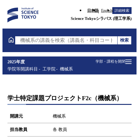
日本語
English
詳細検索
Science Tokyoシラバス (理工学系)
検索
機械系の講義を検索（講義名・科目コード・担当教員
学部・課程を開閉
2025年度
学院等開講科目
工学院
機械系
学士特定課題プロジェクトF2c（機械系）
開講元
機械系
担当教員
各 教員