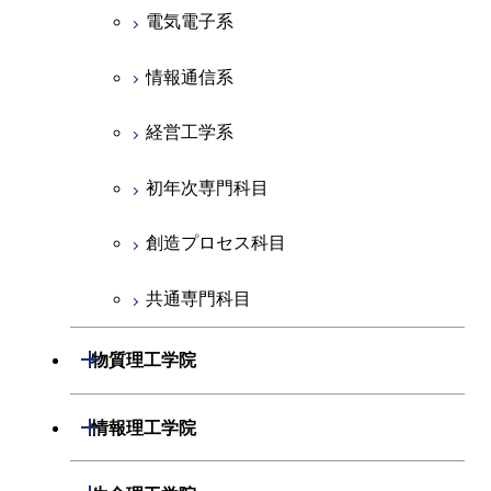
地球惑星科学系
電気電子系
初年次専門科目
情報通信系
創造プロセス科目
経営工学系
共通専門科目
初年次専門科目
創造プロセス科目
共通専門科目
開閉
物質理工学院
材料系
開閉
情報理工学院
応用化学系
数理・計算科学系
開閉