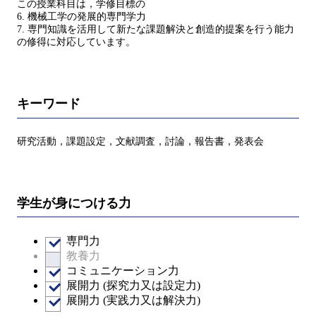
この授業科目は，学修目標の
6. 機械⼯学の発展的専門学⼒
7. 専門知識を活⽤して新たな課題解決と創造的提案を⾏う能⼒
の修得に対応しています。
キーワード
研究活動，課題設定，⽂献調査，討論，報告書，発表会
学生が身につける力
専門力
教養力
コミュニケーション力
展開力 (探究力又は設定力)
展開力 (実践力又は解決力)