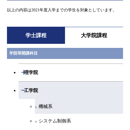
以上の内容は2021年度入学までの学生を対象としています。
学士課程
大学院課程
学院等開講科目
開閉
理学院
数学系
開閉
工学院
物理学系
機械系
化学系
システム制御系