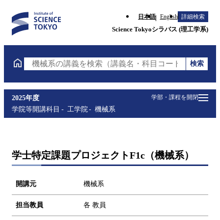
日本語
English
詳細検索
Science Tokyoシラバス (理工学系)
検索
機械系の講義を検索（講義名・科目コード・担当教員
学部・課程を開閉
2025年度
学院等開講科目
工学院
機械系
学士特定課題プロジェクトF1c（機械系）
開講元
機械系
担当教員
各 教員