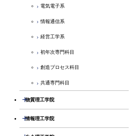
地球惑星科学系
電気電子系
初年次専門科目
情報通信系
創造プロセス科目
経営工学系
共通専門科目
初年次専門科目
創造プロセス科目
共通専門科目
開閉
物質理工学院
材料系
開閉
情報理工学院
応用化学系
数理・計算科学系
開閉