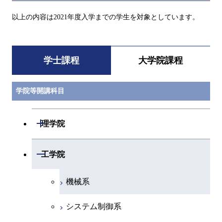
以上の内容は2021年度入学までの学生を対象としています。
学士課程
大学院課程
学院等開講科目
開閉
理学院
数学系
開閉
工学院
物理学系
機械系
化学系
システム制御系