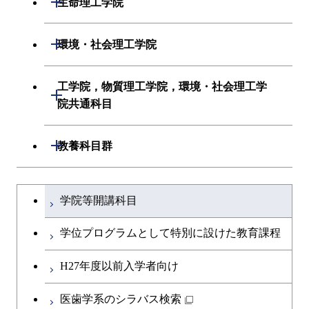
生命理工学院
初年次専門科目
情報工学系
生命理工学系
開閉
環境・社会理工学院
創造プロセス科目
初年次専門科目
初年次専門科目
建築学系
工学院，物質理工学院，環境・社会理工学
開閉
共通専門科目
創造プロセス科目
院共通科目
創造プロセス科目
土木・環境工学系
共通専門科目
工学院，物質理工学院，環境・社会
開閉
共通専門科目
教養科目群
融合理工学系
理工学院共通科目
文系教養科目
学士課程を切り替える
初年次専門科目
学院等開講科目
英語科目
創造プロセス科目
学位プログラムとして特別に設けた教育課程
第二外国語科目
共通専門科目
H27年度以前入学者向け
日本語・日本文化科目
医歯学系のシラバス検索