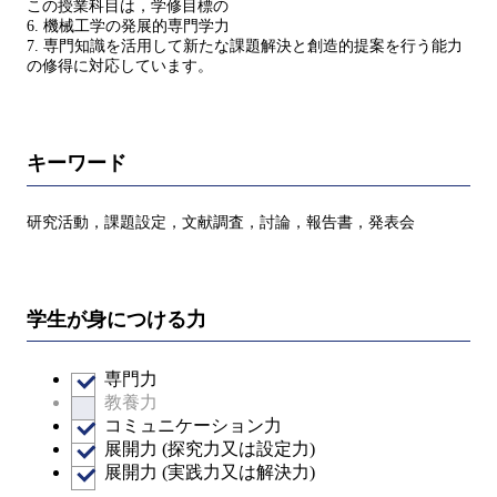
この授業科目は，学修目標の
6. 機械⼯学の発展的専門学⼒
7. 専門知識を活⽤して新たな課題解決と創造的提案を⾏う能⼒
の修得に対応しています。
キーワード
研究活動，課題設定，⽂献調査，討論，報告書，発表会
学生が身につける力
専門力
教養力
コミュニケーション力
展開力 (探究力又は設定力)
展開力 (実践力又は解決力)