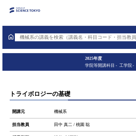
機械系の講義を検索（講義名・科目コード・担当教員
2025年度
学院等開講科目
工学院
トライボロジーの基礎
開講元
機械系
担当教員
田中 真二 / 桃園 聡