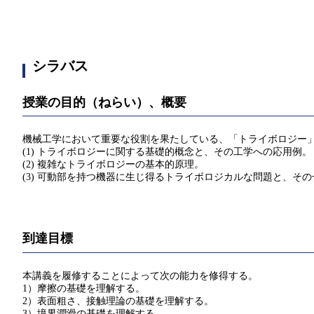
シラバス
授業の目的（ねらい）、概要
機械工学において重要な役割を果たしている、「トライボロジー
(1) トライボロジーに関する基礎的概念と、その工学への応用例。
(2) 複雑なトライボロジーの基本的原理。
(3) 可動部を持つ機器に生じ得るトライボロジカルな問題と、そ
到達目標
本講義を履修することによって次の能力を修得する。
1）摩擦の基礎を理解する。
2）表面粗さ、接触理論の基礎を理解する。
3）境界潤滑の基礎を理解する。