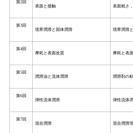
第2回
表面と接触
表面粗さ
第3回
境界潤滑と固体潤滑
境界潤滑
第4回
摩耗と表面改質
摩耗と表
第5回
潤滑油と流体潤滑
潤滑剤の
第6回
弾性流体潤滑
弾性流体
第7回
混合潤滑
混合潤滑