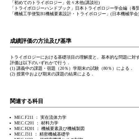
「初めてのトライボロジー」佐々木他(講談社)
「トライボロジーハンドブック」日本トライボロジー学会編（養
「機械工学便覧B1機械要素設計・トライボロジー」(日本機械学会
成績評価の方法及び基準
トライボロジーにおける基礎項目の理解度と、基本的な問題に対
評価は以下のいずれかで行う．
(1) 講義中の課題・宿題（20％）学期末の試験（80％）による．
(2) 授業中および期末の課題の結果による．
関連する科目
MEC.F211 ： 実在流体力学
MEC.C201 ： 材料力学
MEC.H201 ： 機械要素及び機械製図
MEC.J311 ： 精密機械基礎学