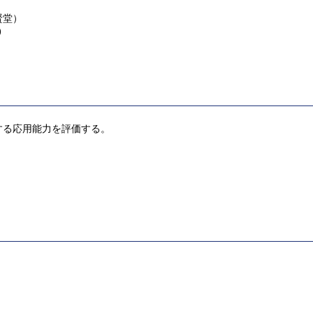
賢堂）
)
する応用能力を評価する。