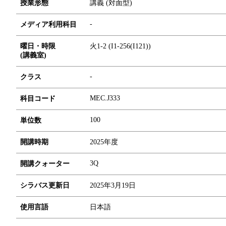
授業形態
講義 (対面型)
-
メディア利用科目
曜日・時限
火1-2 (I1-256(I121))
(講義室)
-
クラス
MEC.J333
科目コード
1
0
0
単位数
開講時期
2025年度
3Q
開講クォーター
シラバス更新日
2025年3月19日
使用言語
日本語