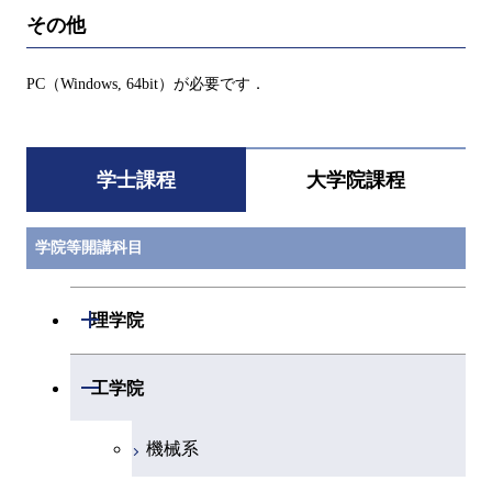
その他
PC（Windows, 64bit）が必要です．
学士課程
大学院課程
学院等開講科目
開閉
理学院
数学系
開閉
工学院
物理学系
機械系