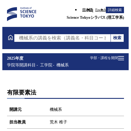
日本語
English
詳細検索
Science Tokyoシラバス (理工学系)
検索
機械系の講義を検索（講義名・科目コード・担当教員
学部・課程を開閉
2025年度
学院等開講科目
工学院
機械系
有限要素法
開講元
機械系
担当教員
荒木 稚子