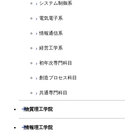
化学系
システム制御系
地球惑星科学系
電気電子系
初年次専門科目
情報通信系
創造プロセス科目
経営工学系
共通専門科目
初年次専門科目
創造プロセス科目
共通専門科目
開閉
物質理工学院
材料系
開閉
情報理工学院