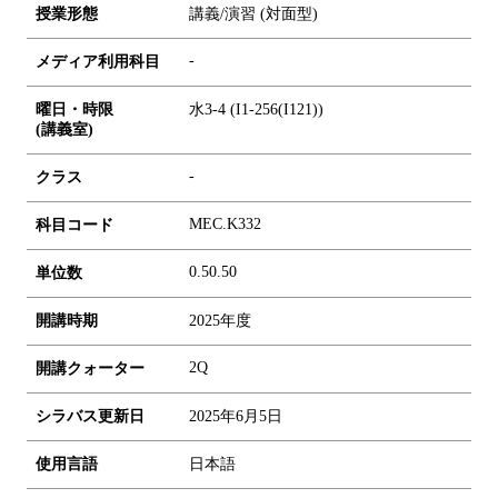
授業形態
講義/演習 (対面型)
-
メディア利用科目
曜日・時限
水3-4 (I1-256(I121))
(講義室)
-
クラス
MEC.K332
科目コード
0.5
0.5
0
単位数
開講時期
2025年度
2Q
開講クォーター
シラバス更新日
2025年6月5日
使用言語
日本語