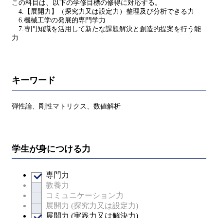
この科目は、以下の学修目標の修得に対応する。
4.【展開力】（探究力又は設定力）整理及び分析できる力
6.機械工学の発展的専門学力
7.専門知識を活用して新たな課題解決と創造的提案を行う能
力
キーワード
弾性論、剛性マトリクス、数値解析
学生が身につける力
専門力
教養力
コミュニケーション力
展開力 (探究力又は設定力)
展開力 (実践力又は解決力)