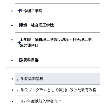
応用化学系
数理・計算科学系
開閉
生命理工学院
初年次専門科目
情報工学系
生命理工学系
開閉
環境・社会理工学院
創造プロセス科目
初年次専門科目
初年次専門科目
建築学系
工学院，物質理工学院，環境・社会理工学
開閉
共通専門科目
創造プロセス科目
院共通科目
創造プロセス科目
土木・環境工学系
共通専門科目
工学院，物質理工学院，環境・社会
開閉
共通専門科目
教養科目群
融合理工学系
理工学院共通科目
文系教養科目
学士課程を切り替える
初年次専門科目
学院等開講科目
英語科目
創造プロセス科目
学位プログラムとして特別に設けた教育課程
第二外国語科目
共通専門科目
H27年度以前入学者向け