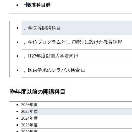
開閉
建築学系
開閉
教養科目群
専門科目
ライフエンジニアリングコース
エネルギー・情報コース
エンジニアリングデザインコース
経営工学コース
ライフエンジニアリングコース
エネルギー・情報コース
研究関連科目
ライフエンジニアリングコース
ライフエンジニアリングコース
開閉
土木・環境工学系
建築学コース
原子核工学コース
ライフエンジニアリングコース
ライフエンジニアリングコース
エンジニアリングデザインコース
文系教養科目
大学院課程を切り替える
原子核工学コース
ライフエンジニアリングコース
知能情報コース
学院等開講科目
地球生命コース
開閉
融合理工学系
エンジニアリングデザインコース
土木工学コース
人間医療科学技術コース
原子核工学コース
人間医療科学技術コース
英語科目
人間医療科学技術コース
原子核工学コース
エネルギー・情報コース
学位プログラムとして特別に設けた教育課程
人間医療科学技術コース
開閉
社会・人間科学系
都市・環境学コース
エンジニアリングデザインコース
地球環境共創コース
人間医療科学技術コース
第二外国語科目
物質・情報卓越コース
地球生命コース
H27年度以前入学者向け
人間医療科学技術コース
物質・情報卓越コース
開閉
イノベーション科学系
都市・環境学コース
エネルギーコース
社会・人間科学コース
物質・情報卓越コース
日本語・日本文化科目
人間医療科学技術コース
医歯学系のシラバス検索
物質・情報卓越コース
開閉
技術経営専門職学位課程
エネルギー・情報コース
イノベーション科学コース
教職科目
物質・情報卓越コース
昨年度以前の開講科目
専門科目
エンジニアリングデザインコース
人間医療科学技術コース
技術経営専門職学位課程
キャリア科目
2026年度
原子核工学コース
アントレプレナーシップ科目
2025年度
2024年度
物質・情報卓越コース
2023年度
広域教養科目
2022年度