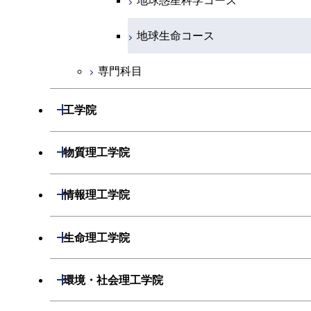
エネルギーコース
地球惑星科学コース
エネルギー・情報コース
地球生命コース
専門科目
物質・情報卓越コース
開閉
工学院
開閉
機械系
開閉
物質理工学院
開閉
システム制御系
機械コース
開閉
材料系
開閉
情報理工学院
開閉
電気電子系
エネルギーコース
システム制御コース
開閉
応用化学系
材料コース
開閉
数理・計算科学系
開閉
生命理工学院
開閉
情報通信系
エネルギー・情報コース
エンジニアリングデザインコース
電気電子コース
専門科目
エネルギーコース
応用化学コース
開閉
情報工学系
数理・計算科学コース
開閉
生命理工学系
開閉
環境・社会理工学院
開閉
経営工学系
エンジニアリングデザインコース
人間医療科学技術コース
エネルギーコース
情報通信コース
エネルギー・情報コース
エネルギーコース
専門科目
知能情報コース
情報工学コース
専門科目
生命理工学コース