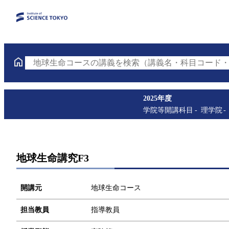
地球生命コースの講義を検索（講義名・科目コード・
2025年度
学院等開講科目
理学院
地球生命講究F3
開講元
地球生命コース
担当教員
指導教員