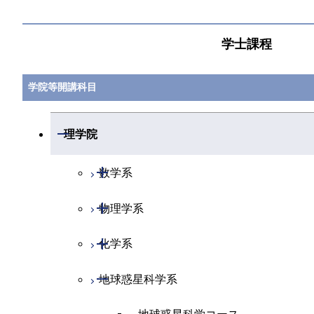
学士課程
学院等開講科目
開閉
理学院
開閉
数学系
開閉
物理学系
数学コース
開閉
化学系
物理学コース
開閉
地球惑星科学系
物質・情報卓越コース
化学コース