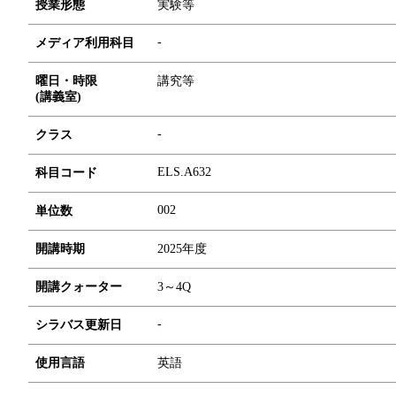
授業形態
実験等
-
メディア利用科目
曜日・時限
講究等
(講義室)
-
クラス
ELS.A632
科目コード
0
0
2
単位数
開講時期
2025年度
開講クォーター
3～4Q
-
シラバス更新日
使用言語
英語