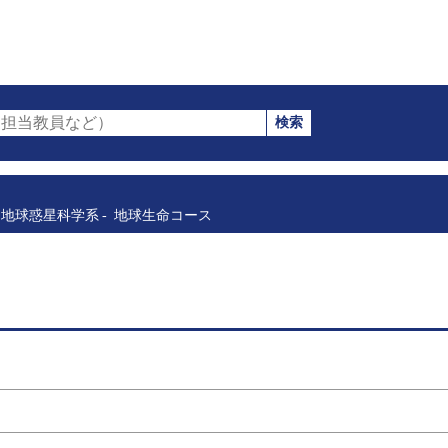
検索
担当教員など）
地球惑星科学系
地球生命コース