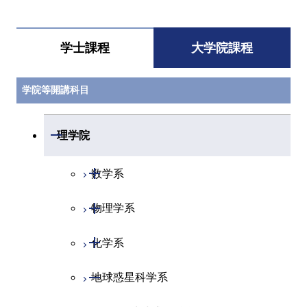
学士課程
大学院課程
学院等開講科目
開閉
理学院
開閉
数学系
開閉
物理学系
数学コース
開閉
化学系
物理学コース
開閉
地球惑星科学系
物質・情報卓越コース
化学コース