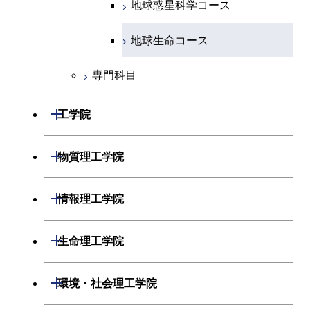
エネルギーコース
地球惑星科学コース
エネルギー・情報コース
地球生命コース
専門科目
物質・情報卓越コース
開閉
工学院
開閉
機械系
開閉
物質理工学院
開閉
システム制御系
機械コース
開閉
材料系
開閉
情報理工学院
開閉
電気電子系
エネルギーコース
システム制御コース
開閉
応用化学系
材料コース
開閉
数理・計算科学系
開閉
生命理工学院
開閉
情報通信系
エネルギー・情報コース
エンジニアリングデザイン
電気電子コース
専門科目
エネルギーコース
応用化学コース
開閉
情報工学系
数理・計算科学コース
コース
開閉
生命理工学系
開閉
環境・社会理工学院
開閉
経営工学系
エンジニアリングデザイン
エネルギーコース
情報通信コース
エネルギー・情報コース
エネルギーコース
専門科目
知能情報コース
情報工学コース
コース
人間医療科学技術コース