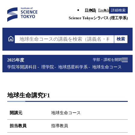
日本語
English
詳細検索
Science Tokyoシラバス (理工学系)
検索
地球生命コースの講義を検索（講義名・科目コード・
学部・課程を開閉
2025年度
学院等開講科目
理学院
地球惑星科学系
地球生命コース
地球生命講究F1
開講元
地球生命コース
担当教員
指導教員