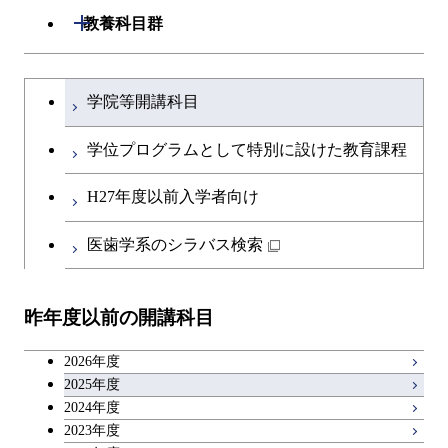
専門科目
生命理工学コース
開閉
建築学系
開閉
教養科目群
専門科目
エネルギー・情報コース
エンジニアリングデザイン
経営工学コース
ライフエンジニアリングコ
エネルギー・情報コース
研究関連科目
ライフエンジニアリングコ
ライフエンジニアリングコ
コース
ライフエンジニアリングコ
ース
開閉
土木・環境工学系
建築学コース
ース
ース
ライフエンジニアリングコ
エンジニアリングデザイン
文系教養科目
大学院課程を切り替える
ース
ライフエンジニアリングコ
ース
ライフエンジニアリングコ
コース
学院等開講科目
原子核工学コース
ース
開閉
融合理工学系
エンジニアリングデザイン
土木工学コース
知能情報コース
原子核工学コース
ース
英語科目
地球生命コース
コース
学位プログラムとして特別に設けた教育課程
原子核工学コース
人間医療科学技術コース
原子核工学コース
開閉
社会・人間科学系
エンジニアリングデザイン
地球環境共創コース
エネルギー・情報コース
人間医療科学技術コース
人間医療科学技術コース
第二外国語科目
人間医療科学技術コース
都市・環境学コース
コース
H27年度以前入学者向け
人間医療科学技術コース
物質・情報卓越コース
地球生命コース
開閉
イノベーション科学系
エネルギーコース
社会・人間科学コース
人間医療科学技術コース
日本語・日本文化科目
物質・情報卓越コース
医歯学系のシラバス検索
都市・環境学コース
物質・情報卓越コース
人間医療科学技術コース
開閉
技術経営専門職学位課程
エネルギー・情報コース
イノベーション科学コース
物質・情報卓越コース
教職科目
物質・情報卓越コース
昨年度以前の開講科目
専門科目
エンジニアリングデザイン
人間医療科学技術コース
技術経営専門職学位課程
キャリア科目
コース
2026年度
アントレプレナーシップ科目
2025年度
原子核工学コース
2024年度
2023年度
広域教養科目
物質・情報卓越コース