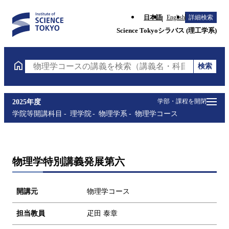
日本語
English
詳細検索
Science Tokyoシラバス (理工学系)
検索
物理学コースの講義を検索（講義名・科目コード・担
学部・課程を開閉
2025年度
学院等開講科目
理学院
物理学系
物理学コース
物理学特別講義発展第六
開講元
物理学コース
担当教員
疋田 泰章