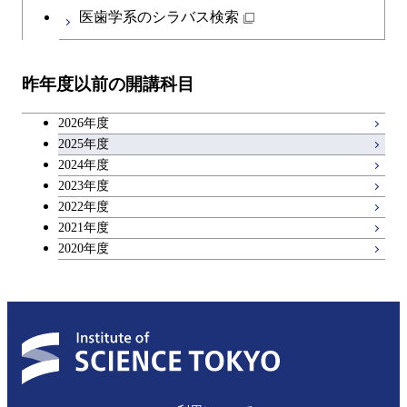
日本語・日本文化科目
物質・情報卓越コース
医歯学系のシラバス検索
都市・環境学コース
物質・情報卓越コース
人間医療科学技術コース
開閉
技術経営専門職学位課程
エネルギー・情報コース
イノベーション科学コース
物質・情報卓越コース
教職科目
物質・情報卓越コース
昨年度以前の開講科目
専門科目
エンジニアリングデザイン
人間医療科学技術コース
技術経営専門職学位課程
キャリア科目
コース
2026年度
アントレプレナーシップ科目
2025年度
原子核工学コース
2024年度
2023年度
広域教養科目
物質・情報卓越コース
2022年度
2021年度
2020年度