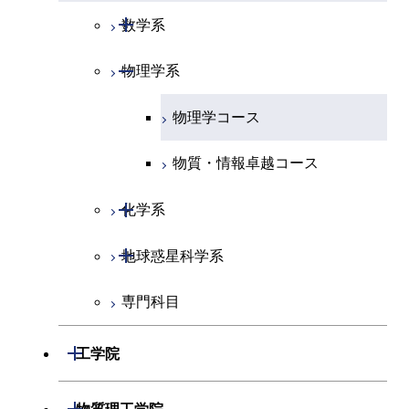
開閉
数学系
開閉
物理学系
数学コース
物理学コース
物質・情報卓越コース
開閉
化学系
開閉
地球惑星科学系
化学コース
専門科目
エネルギーコース
地球惑星科学コース
エネルギー・情報コース
地球生命コース
開閉
工学院
物質・情報卓越コース
開閉
機械系
開閉