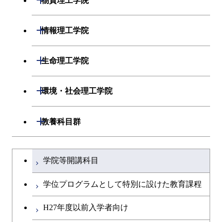
物質理工学院
開閉
システム制御系
機械コース
開閉
材料系
開閉
情報理工学院
開閉
電気電子系
エネルギーコース
システム制御コース
開閉
応用化学系
材料コース
開閉
数理・計算科学系
開閉
生命理工学院
開閉
情報通信系
エネルギー・情報コース
エンジニアリングデザイン
電気電子コース
専門科目
エネルギーコース
応用化学コース
開閉
情報工学系
数理・計算科学コース
コース
開閉
生命理工学系
開閉
環境・社会理工学院
開閉
経営工学系
エンジニアリングデザイン
エネルギーコース
情報通信コース
エネルギー・情報コース
エネルギーコース
専門科目
知能情報コース
情報工学コース
コース
人間医療科学技術コース
専門科目
生命理工学コース
開閉
建築学系
開閉
教養科目群
専門科目
エネルギー・情報コース
エンジニアリングデザイン
経営工学コース
ライフエンジニアリングコ
エネルギー・情報コース
研究関連科目
ライフエンジニアリングコ
ライフエンジニアリングコ
コース
ライフエンジニアリングコ
ース
開閉
土木・環境工学系
建築学コース
ース
ース
ライフエンジニアリングコ
エンジニアリングデザイン
文系教養科目
大学院課程を切り替える
ース
ライフエンジニアリングコ
ース
ライフエンジニアリングコ
コース
学院等開講科目
原子核工学コース
ース
開閉
融合理工学系
エンジニアリングデザイン
土木工学コース
知能情報コース
原子核工学コース
ース
英語科目
地球生命コース
コース
学位プログラムとして特別に設けた教育課程
原子核工学コース
人間医療科学技術コース
原子核工学コース
開閉
社会・人間科学系
エンジニアリングデザイン
地球環境共創コース
エネルギー・情報コース
人間医療科学技術コース
人間医療科学技術コース
第二外国語科目
人間医療科学技術コース
都市・環境学コース
コース
H27年度以前入学者向け
人間医療科学技術コース
物質・情報卓越コース
地球生命コース
開閉
イノベーション科学系
エネルギーコース
社会・人間科学コース
人間医療科学技術コース