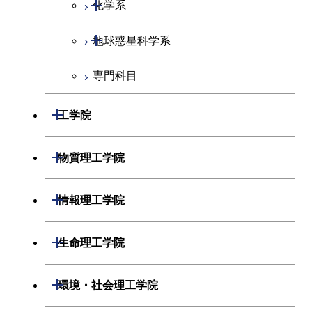
開閉
化学系
開閉
地球惑星科学系
化学コース
専門科目
エネルギーコース
地球惑星科学コース
エネルギー・情報コース
地球生命コース
開閉
工学院
物質・情報卓越コース
開閉
機械系
開閉
物質理工学院
開閉
システム制御系
機械コース
開閉
材料系
開閉
情報理工学院
開閉
電気電子系
エネルギーコース
システム制御コース
開閉
応用化学系
材料コース
開閉
数理・計算科学系
開閉
生命理工学院
開閉
情報通信系
エネルギー・情報コース
エンジニアリングデザイン
電気電子コース
専門科目
エネルギーコース
応用化学コース
開閉
情報工学系
数理・計算科学コース
コース
開閉
生命理工学系
開閉
環境・社会理工学院
開閉
経営工学系
エンジニアリングデザイン
エネルギーコース
情報通信コース
エネルギー・情報コース
エネルギーコース
専門科目
知能情報コース
情報工学コース
コース
人間医療科学技術コース