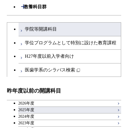
専門科目
生命理工学コース
開閉
建築学系
開閉
教養科目群
専門科目
エネルギー・情報コース
エンジニアリングデザイン
経営工学コース
ライフエンジニアリングコ
エネルギー・情報コース
研究関連科目
ライフエンジニアリングコ
ライフエンジニアリングコ
コース
ライフエンジニアリングコ
ース
開閉
土木・環境工学系
建築学コース
ース
ース
ライフエンジニアリングコ
エンジニアリングデザイン
文系教養科目
大学院課程を切り替える
ース
ライフエンジニアリングコ
ース
ライフエンジニアリングコ
コース
学院等開講科目
原子核工学コース
ース
開閉
融合理工学系
エンジニアリングデザイン
土木工学コース
知能情報コース
原子核工学コース
ース
英語科目
地球生命コース
コース
学位プログラムとして特別に設けた教育課程
原子核工学コース
人間医療科学技術コース
原子核工学コース
開閉
社会・人間科学系
エンジニアリングデザイン
地球環境共創コース
エネルギー・情報コース
人間医療科学技術コース
人間医療科学技術コース
第二外国語科目
人間医療科学技術コース
都市・環境学コース
コース
H27年度以前入学者向け
人間医療科学技術コース
物質・情報卓越コース
地球生命コース
開閉
イノベーション科学系
エネルギーコース
社会・人間科学コース
人間医療科学技術コース
日本語・日本文化科目
物質・情報卓越コース
医歯学系のシラバス検索
都市・環境学コース
物質・情報卓越コース
人間医療科学技術コース
開閉
技術経営専門職学位課程
エネルギー・情報コース
イノベーション科学コース
物質・情報卓越コース
教職科目
物質・情報卓越コース
昨年度以前の開講科目
専門科目
エンジニアリングデザイン
人間医療科学技術コース
技術経営専門職学位課程
キャリア科目
コース
2026年度
アントレプレナーシップ科目
2025年度
原子核工学コース
2024年度
2023年度
広域教養科目
物質・情報卓越コース