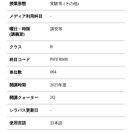
授業形態
実験等 (その他)
-
メディア利用科目
曜日・時限
講究等
(講義室)
B
クラス
PHY.R608
科目コード
0
0
4
単位数
開講時期
2025年度
2Q
開講クォーター
-
シラバス更新日
使用言語
日本語