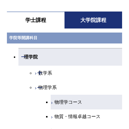
学士課程
大学院課程
学院等開講科目
開閉
理学院
開閉
数学系
開閉
物理学系
数学コース
物理学コース
物質・情報卓越コース