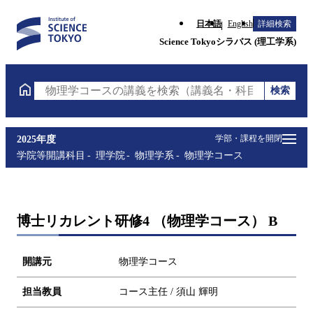
日本語
English
詳細検索
Science Tokyoシラバス (理工学系)
検索
物理学コースの講義を検索（講義名・科目コード・担
学部・課程を開閉
2025年度
学院等開講科目
理学院
物理学系
物理学コース
博士リカレント研修4 （物理学コース） B
開講元
物理学コース
担当教員
コース主任 / 須山 輝明