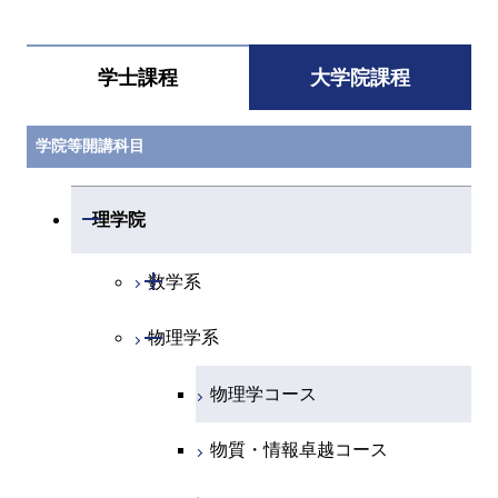
学士課程
大学院課程
学院等開講科目
開閉
理学院
開閉
数学系
開閉
物理学系
数学コース
物理学コース
物質・情報卓越コース