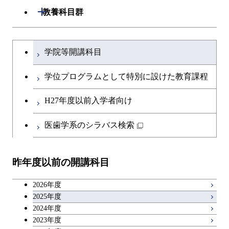
専門科目
生命理工学コース
開閉
建築学系
開閉
教養科目群
専門科目
エネルギー・情報コース
エンジニアリングデザイン
経営工学コース
ライフエンジニアリングコ
エネルギー・情報コース
研究関連科目
ライフエンジニアリングコ
ライフエンジニアリングコ
コース
ライフエンジニアリングコ
ース
開閉
土木・環境工学系
建築学コース
ース
ース
ライフエンジニアリングコ
エンジニアリングデザイン
文系教養科目
大学院課程を切り替える
ース
ライフエンジニアリングコ
ース
ライフエンジニアリングコ
コース
学院等開講科目
原子核工学コース
ース
開閉
融合理工学系
エンジニアリングデザイン
土木工学コース
知能情報コース
原子核工学コース
ース
英語科目
地球生命コース
コース
学位プログラムとして特別に設けた教育課程
原子核工学コース
人間医療科学技術コース
原子核工学コース
開閉
社会・人間科学系
エンジニアリングデザイン
地球環境共創コース
エネルギー・情報コース
人間医療科学技術コース
人間医療科学技術コース
第二外国語科目
人間医療科学技術コース
都市・環境学コース
コース
H27年度以前入学者向け
人間医療科学技術コース
物質・情報卓越コース
地球生命コース
開閉
イノベーション科学系
エネルギーコース
社会・人間科学コース
人間医療科学技術コース
日本語・日本文化科目
物質・情報卓越コース
医歯学系のシラバス検索
都市・環境学コース
物質・情報卓越コース
人間医療科学技術コース
開閉
技術経営専門職学位課程
エネルギー・情報コース
イノベーション科学コース
物質・情報卓越コース
教職科目
物質・情報卓越コース
昨年度以前の開講科目
専門科目
エンジニアリングデザイン
人間医療科学技術コース
技術経営専門職学位課程
キャリア科目
コース
2026年度
アントレプレナーシップ科目
2025年度
原子核工学コース
2024年度
2023年度
広域教養科目
物質・情報卓越コース