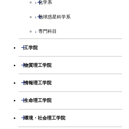
開閉
化学系
開閉
地球惑星科学系
化学コース
専門科目
エネルギーコース
地球惑星科学コース
エネルギー・情報コース
地球生命コース
開閉
工学院
物質・情報卓越コース
開閉
機械系
開閉
物質理工学院
開閉
システム制御系
機械コース
開閉
材料系
開閉
情報理工学院
開閉
電気電子系
エネルギーコース
システム制御コース
開閉
応用化学系
材料コース
開閉
数理・計算科学系
開閉
生命理工学院
開閉
情報通信系
エネルギー・情報コース
エンジニアリングデザイン
電気電子コース
専門科目
エネルギーコース
応用化学コース
開閉
情報工学系
数理・計算科学コース
コース
開閉
生命理工学系
開閉
環境・社会理工学院
開閉
経営工学系
エンジニアリングデザイン
エネルギーコース
情報通信コース
エネルギー・情報コース
エネルギーコース
専門科目
知能情報コース
情報工学コース
コース
人間医療科学技術コース