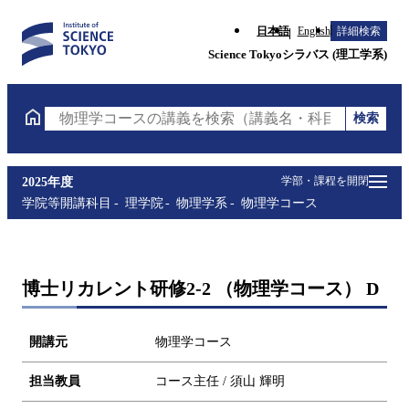
日本語
English
詳細検索
Science Tokyoシラバス (理工学系)
検索
物理学コースの講義を検索（講義名・科目コード・担
学部・課程を開閉
2025年度
学院等開講科目
理学院
物理学系
物理学コース
博士リカレント研修2-2 （物理学コース） D
開講元
物理学コース
担当教員
コース主任 / 須山 輝明