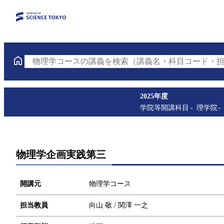
物理学コースの講義を検索（講義名・科目コード・担
2025年度
学院等開講科目
理学院
物理学企画実践第三
開講元
物理学コース
担当教員
向山 敬 / 関澤 一之