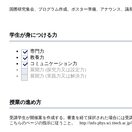
国際研究集会、プログラム作成、ポスター準備、アナウンス、議
学生が身につける力
専門力
教養力
コミュニケーション力
展開力 (探究力又は設定力)
展開力 (実践力又は解決力)
授業の進め方
受講学生が開催案を作成する。審査を経て採択された場合には受
こちらのページの指示に従うこと。 http://info.phys.sci.titech.ac.jp/leader