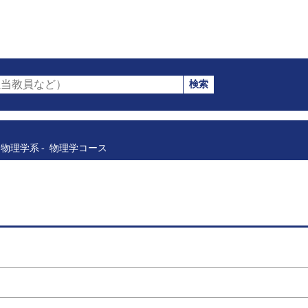
検索
当教員など）
物理学系
物理学コース