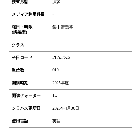
授業形態
演習
-
メディア利用科目
曜日・時限
集中講義等
(講義室)
-
クラス
PHY.P626
科目コード
0
1
0
単位数
開講時期
2025年度
1Q
開講クォーター
シラバス更新日
2025年4月30日
使用言語
英語