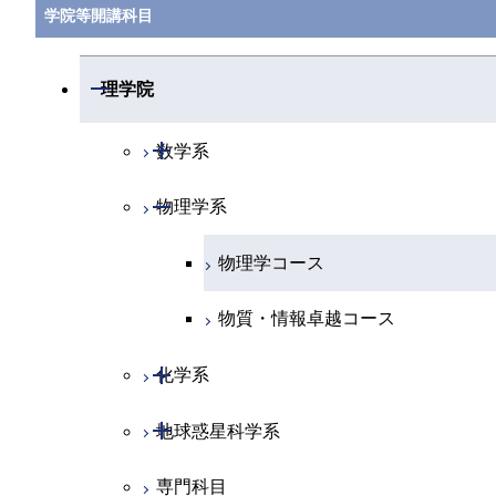
学院等開講科目
開閉
理学院
開閉
数学系
開閉
物理学系
数学コース
物理学コース
物質・情報卓越コース
開閉
化学系
開閉
地球惑星科学系
化学コース
専門科目
エネルギーコース
地球惑星科学コース