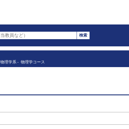
検索
当教員など）
物理学系
物理学コース