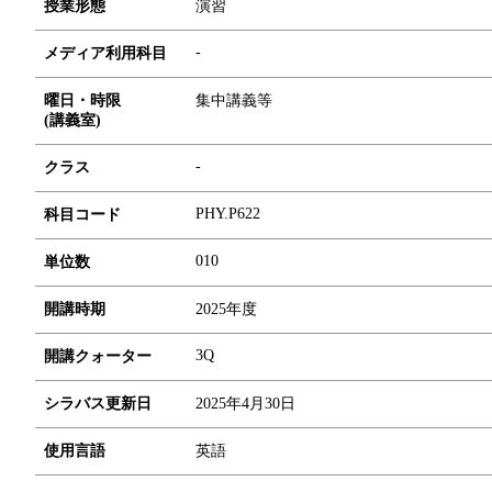
授業形態
演習
-
メディア利用科目
曜日・時限
集中講義等
(講義室)
-
クラス
PHY.P622
科目コード
0
1
0
単位数
開講時期
2025年度
3Q
開講クォーター
シラバス更新日
2025年4月30日
使用言語
英語