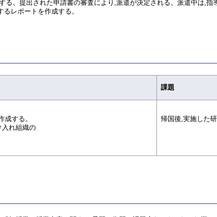
する。提出された申請書の審査により,派遣が決定される。派遣中は,指
するレポートを作成する。
課題
作成する。
帰国後,実施した
け入れ組織の
。