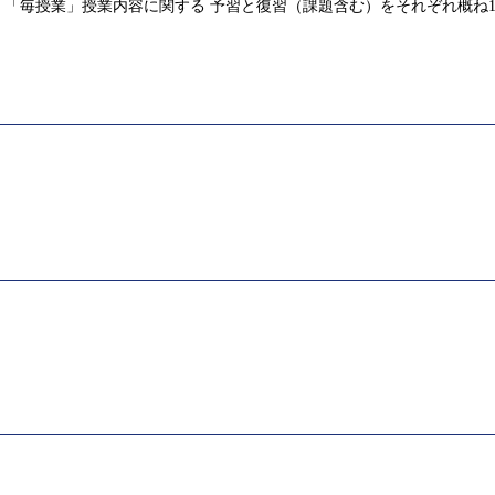
「毎授業」授業内容に関する 予習と復習（課題含む）をそれぞれ概ね1