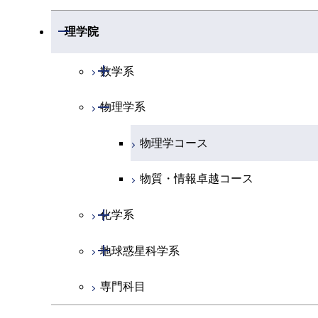
開閉
理学院
開閉
数学系
開閉
物理学系
数学コース
物理学コース
物質・情報卓越コース
開閉
化学系
開閉
地球惑星科学系
化学コース
専門科目
エネルギーコース
地球惑星科学コース