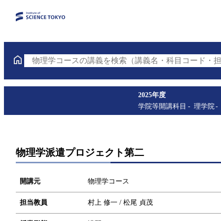
物理学コースの講義を検索（講義名・科目コード・担
2025年度
学院等開講科目
理学院
物理学派遣プロジェクト第二
開講元
物理学コース
担当教員
村上 修一 / 松尾 貞茂