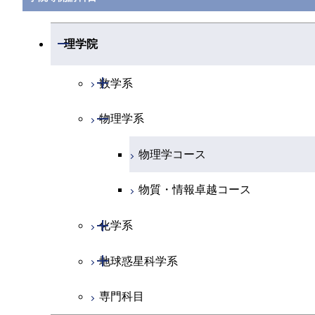
開閉
理学院
開閉
数学系
開閉
物理学系
数学コース
物理学コース
物質・情報卓越コース
開閉
化学系
開閉
地球惑星科学系
化学コース
専門科目
エネルギーコース
地球惑星科学コース