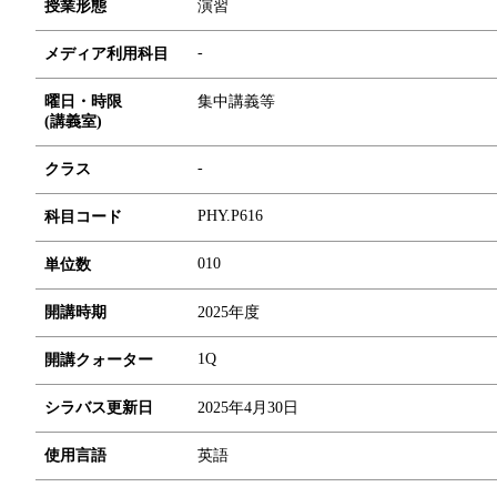
授業形態
演習
-
メディア利用科目
曜日・時限
集中講義等
(講義室)
-
クラス
PHY.P616
科目コード
0
1
0
単位数
開講時期
2025年度
1Q
開講クォーター
シラバス更新日
2025年4月30日
使用言語
英語