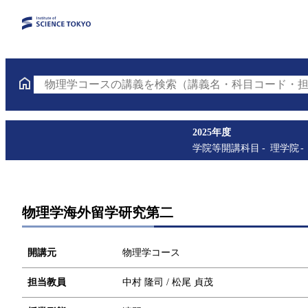
物理学コースの講義を検索（講義名・科目コード・担
2025年度
学院等開講科目
理学院
物理学海外留学研究第二
開講元
物理学コース
担当教員
中村 隆司 / 松尾 貞茂