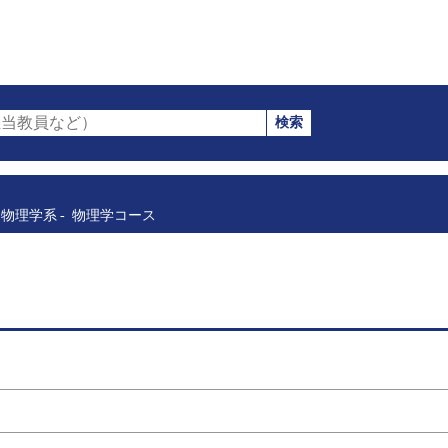
検索
当教員など）
物理学系
物理学コース