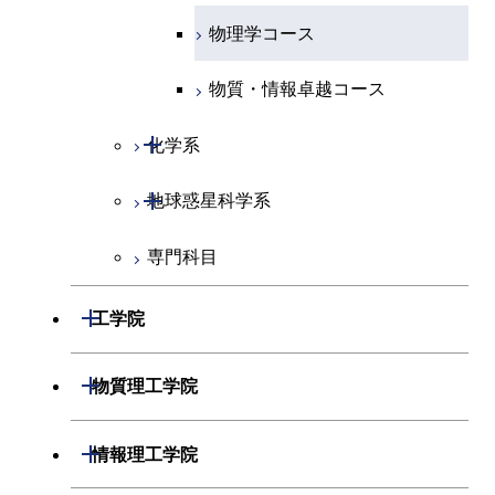
物理学コース
物質・情報卓越コース
開閉
化学系
開閉
地球惑星科学系
化学コース
専門科目
エネルギーコース
地球惑星科学コース
エネルギー・情報コース
地球生命コース
開閉
工学院
物質・情報卓越コース
開閉
機械系
開閉
物質理工学院
開閉
システム制御系
機械コース
開閉
材料系
開閉
情報理工学院
開閉
電気電子系
エネルギーコース
システム制御コース