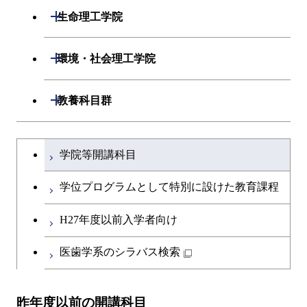
開閉
応用化学系
材料コース
開閉
数理・計算科学系
開閉
生命理工学院
開閉
情報通信系
エネルギー・情報コース
エンジニアリングデザイン
電気電子コース
専門科目
エネルギーコース
応用化学コース
開閉
情報工学系
数理・計算科学コース
コース
開閉
生命理工学系
開閉
環境・社会理工学院
開閉
経営工学系
エンジニアリングデザイン
エネルギーコース
情報通信コース
エネルギー・情報コース
エネルギーコース
専門科目
知能情報コース
情報工学コース
コース
人間医療科学技術コース
専門科目
生命理工学コース
開閉
建築学系
開閉
教養科目群
専門科目
エネルギー・情報コース
エンジニアリングデザイン
経営工学コース
ライフエンジニアリングコ
エネルギー・情報コース
研究関連科目
ライフエンジニアリングコ
ライフエンジニアリングコ
コース
ライフエンジニアリングコ
ース
開閉
土木・環境工学系
建築学コース
ース
ース
ライフエンジニアリングコ
エンジニアリングデザイン
文系教養科目
大学院課程を切り替える
ース
ライフエンジニアリングコ
ース
ライフエンジニアリングコ
コース
学院等開講科目
原子核工学コース
ース
開閉
融合理工学系
エンジニアリングデザイン
土木工学コース
知能情報コース
原子核工学コース
ース
英語科目
地球生命コース
コース
学位プログラムとして特別に設けた教育課程
原子核工学コース
人間医療科学技術コース
原子核工学コース
開閉
社会・人間科学系
エンジニアリングデザイン
地球環境共創コース
エネルギー・情報コース
人間医療科学技術コース
人間医療科学技術コース
第二外国語科目
人間医療科学技術コース
都市・環境学コース
コース
H27年度以前入学者向け
人間医療科学技術コース
物質・情報卓越コース
地球生命コース
開閉
イノベーション科学系
エネルギーコース
社会・人間科学コース
人間医療科学技術コース
日本語・日本文化科目
物質・情報卓越コース
医歯学系のシラバス検索
都市・環境学コース
物質・情報卓越コース
人間医療科学技術コース
開閉
技術経営専門職学位課程
エネルギー・情報コース
イノベーション科学コース
物質・情報卓越コース
教職科目
物質・情報卓越コース
昨年度以前の開講科目
専門科目
エンジニアリングデザイン
人間医療科学技術コース
技術経営専門職学位課程