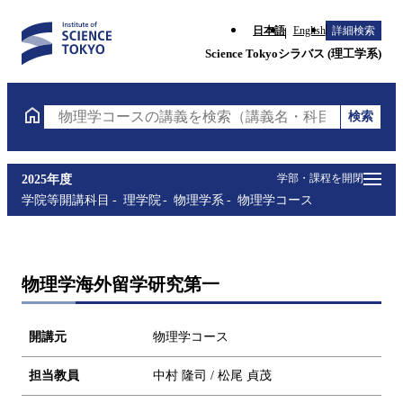
日本語
English
詳細検索
Science Tokyoシラバス (理工学系)
検索
物理学コースの講義を検索（講義名・科目コード・担
学部・課程を開閉
2025年度
学院等開講科目
理学院
物理学系
物理学コース
物理学海外留学研究第一
開講元
物理学コース
担当教員
中村 隆司 / 松尾 貞茂