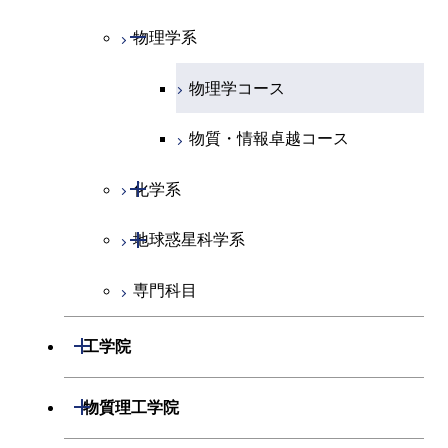
開閉
物理学系
数学コース
物理学コース
物質・情報卓越コース
開閉
化学系
開閉
地球惑星科学系
化学コース
専門科目
エネルギーコース
地球惑星科学コース
エネルギー・情報コース
地球生命コース
開閉
工学院
物質・情報卓越コース
開閉
機械系
開閉
物質理工学院