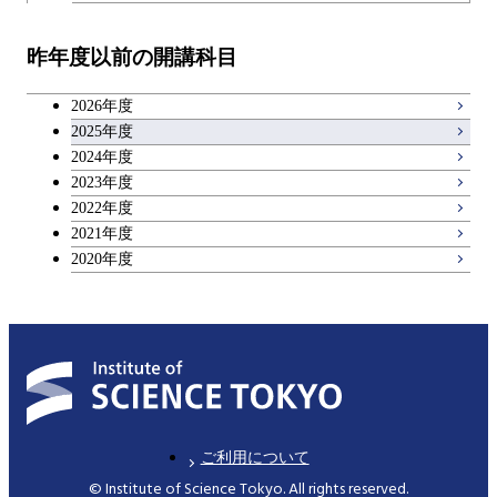
技術経営専門職学位課程
エネルギー・情報コース
イノベーション科学コース
物質・情報卓越コース
教職科目
物質・情報卓越コース
昨年度以前の開講科目
専門科目
エンジニアリングデザイン
人間医療科学技術コース
技術経営専門職学位課程
キャリア科目
コース
2026年度
アントレプレナーシップ科目
2025年度
原子核工学コース
2024年度
2023年度
広域教養科目
物質・情報卓越コース
2022年度
2021年度
2020年度
ご利用について
© Institute of Science Tokyo. All rights reserved.