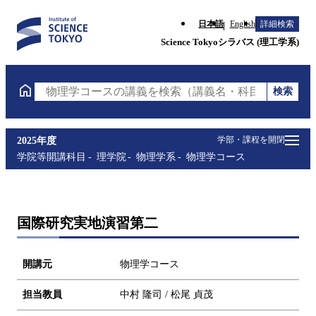
日本語
English
詳細検索
Science Tokyoシラバス (理工学系)
検索
物理学コースの講義を検索（講義名・科目コード・担
学部・課程を開閉
2025年度
学院等開講科目
理学院
物理学系
物理学コース
国際研究実地演習第二
開講元
物理学コース
担当教員
中村 隆司 / 松尾 貞茂