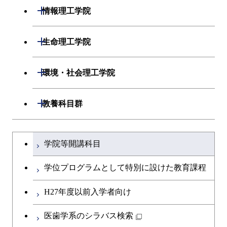
開閉
システム制御系
機械コース
開閉
材料系
開閉
情報理工学院
開閉
電気電子系
エネルギーコース
システム制御コース
開閉
応用化学系
材料コース
開閉
数理・計算科学系
開閉
生命理工学院
開閉
情報通信系
エネルギー・情報コース
エンジニアリングデザイン
電気電子コース
専門科目
エネルギーコース
応用化学コース
開閉
情報工学系
数理・計算科学コース
コース
開閉
生命理工学系
開閉
環境・社会理工学院
開閉
経営工学系
エンジニアリングデザイン
エネルギーコース
情報通信コース
エネルギー・情報コース
エネルギーコース
専門科目
知能情報コース
情報工学コース
コース
人間医療科学技術コース
専門科目
生命理工学コース
開閉
建築学系
開閉
教養科目群
専門科目
エネルギー・情報コース
エンジニアリングデザイン
経営工学コース
ライフエンジニアリングコ
エネルギー・情報コース
研究関連科目
ライフエンジニアリングコ
ライフエンジニアリングコ
コース
ライフエンジニアリングコ
ース
開閉
土木・環境工学系
建築学コース
ース
ース
ライフエンジニアリングコ
エンジニアリングデザイン
文系教養科目
大学院課程を切り替える
ース
ライフエンジニアリングコ
ース
ライフエンジニアリングコ
コース
学院等開講科目
原子核工学コース
ース
開閉
融合理工学系
エンジニアリングデザイン
土木工学コース
知能情報コース
原子核工学コース
ース
英語科目
地球生命コース
コース
学位プログラムとして特別に設けた教育課程
原子核工学コース
人間医療科学技術コース
原子核工学コース
開閉
社会・人間科学系
エンジニアリングデザイン
地球環境共創コース
エネルギー・情報コース
人間医療科学技術コース
人間医療科学技術コース
第二外国語科目
人間医療科学技術コース
都市・環境学コース
コース
H27年度以前入学者向け
人間医療科学技術コース
物質・情報卓越コース
地球生命コース
開閉
イノベーション科学系
エネルギーコース
社会・人間科学コース
人間医療科学技術コース
日本語・日本文化科目
物質・情報卓越コース
医歯学系のシラバス検索
都市・環境学コース
物質・情報卓越コース
人間医療科学技術コース
開閉