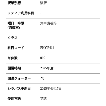
授業形態
演習
-
メディア利用科目
曜日・時限
集中講義等
(講義室)
-
クラス
PHY.P414
科目コード
0
1
0
単位数
開講時期
2025年度
2Q
開講クォーター
シラバス更新日
2025年4月17日
使用言語
英語