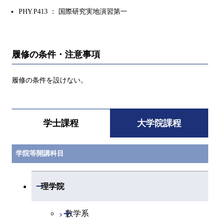
PHY.P413 ： 国際研究実地演習第一
履修の条件・注意事項
履修の条件を設けない。
学士課程
大学院課程
学院等開講科目
開閉
理学院
開閉
数学系