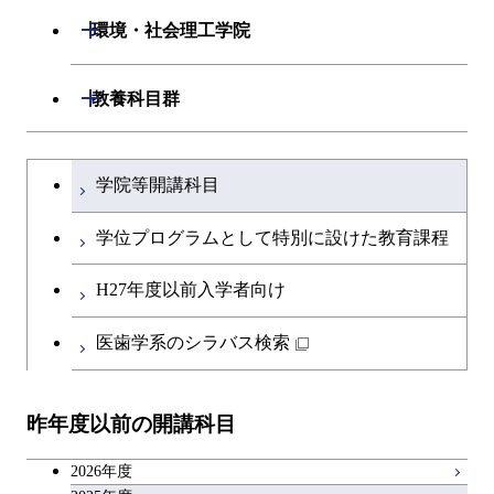
専門科目
エネルギーコース
応用化学コース
開閉
情報工学系
数理・計算科学コース
コース
開閉
生命理工学系
開閉
環境・社会理工学院
開閉
経営工学系
エンジニアリングデザイン
エネルギーコース
情報通信コース
エネルギー・情報コース
エネルギーコース
専門科目
知能情報コース
情報工学コース
コース
人間医療科学技術コース
専門科目
生命理工学コース
開閉
建築学系
開閉
教養科目群
専門科目
エネルギー・情報コース
エンジニアリングデザイン
経営工学コース
ライフエンジニアリングコ
エネルギー・情報コース
研究関連科目
ライフエンジニアリングコ
ライフエンジニアリングコ
コース
ライフエンジニアリングコ
ース
開閉
土木・環境工学系
建築学コース
ース
ース
ライフエンジニアリングコ
エンジニアリングデザイン
文系教養科目
大学院課程を切り替える
ース
ライフエンジニアリングコ
ース
ライフエンジニアリングコ
コース
学院等開講科目
原子核工学コース
ース
開閉
融合理工学系
エンジニアリングデザイン
土木工学コース
知能情報コース
原子核工学コース
ース
英語科目
地球生命コース
コース
学位プログラムとして特別に設けた教育課程
原子核工学コース
人間医療科学技術コース
原子核工学コース
開閉
社会・人間科学系
エンジニアリングデザイン
地球環境共創コース
エネルギー・情報コース
人間医療科学技術コース
人間医療科学技術コース
第二外国語科目
人間医療科学技術コース
都市・環境学コース
コース
H27年度以前入学者向け
人間医療科学技術コース
物質・情報卓越コース
地球生命コース
開閉
イノベーション科学系
エネルギーコース
社会・人間科学コース
人間医療科学技術コース
日本語・日本文化科目
物質・情報卓越コース
医歯学系のシラバス検索
都市・環境学コース
物質・情報卓越コース
人間医療科学技術コース
開閉
技術経営専門職学位課程
エネルギー・情報コース
イノベーション科学コース
物質・情報卓越コース
教職科目
物質・情報卓越コース
昨年度以前の開講科目
専門科目
エンジニアリングデザイン
人間医療科学技術コース
技術経営専門職学位課程
キャリア科目
コース
2026年度