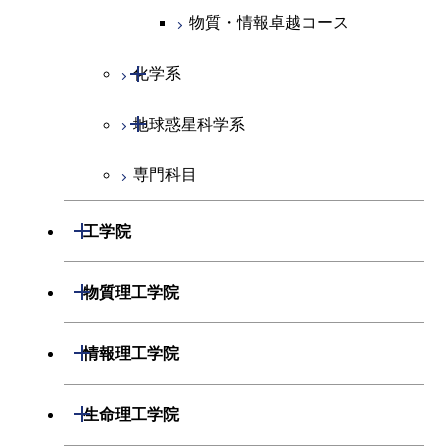
物質・情報卓越コース
開閉
化学系
開閉
地球惑星科学系
化学コース
専門科目
エネルギーコース
地球惑星科学コース
エネルギー・情報コース
地球生命コース
開閉
工学院
物質・情報卓越コース
開閉
機械系
開閉
物質理工学院
開閉
システム制御系
機械コース
開閉
材料系
開閉
情報理工学院
開閉
電気電子系
エネルギーコース
システム制御コース
開閉
応用化学系
材料コース
開閉
数理・計算科学系
開閉
生命理工学院
開閉
情報通信系
エネルギー・情報コース
エンジニアリングデザイン
電気電子コース