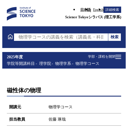
日本語
English
詳細検索
Science Tokyoシラバス (理工学系)
検索
物理学コースの講義を検索（講義名・科目コード・担
学部・課程を開閉
2025年度
学院等開講科目
理学院
物理学系
物理学コース
磁性体の物理
開講元
物理学コース
担当教員
佐藤 琢哉