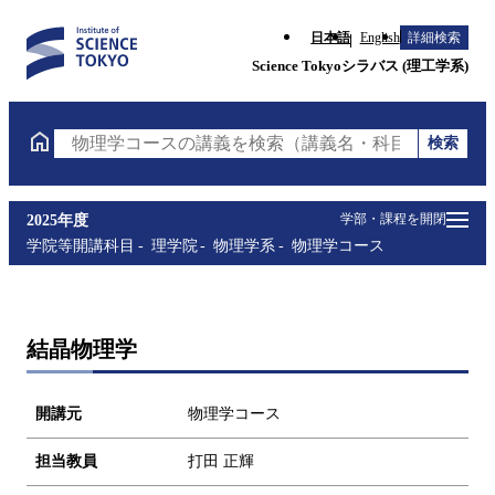
日本語
English
詳細検索
Science Tokyoシラバス (理工学系)
検索
物理学コースの講義を検索（講義名・科目コード・担
学部・課程を開閉
2025年度
学院等開講科目
理学院
物理学系
物理学コース
結晶物理学
開講元
物理学コース
担当教員
打田 正輝