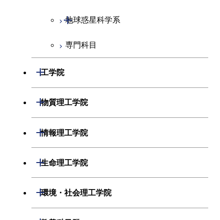
開閉
地球惑星科学系
化学コース
専門科目
エネルギーコース
地球惑星科学コース
エネルギー・情報コース
地球生命コース
開閉
工学院
物質・情報卓越コース
開閉
機械系
開閉
物質理工学院
開閉
システム制御系
機械コース
開閉
材料系
開閉
情報理工学院
開閉
電気電子系
エネルギーコース
システム制御コース
開閉
応用化学系
材料コース
開閉
数理・計算科学系
開閉
生命理工学院
開閉
情報通信系
エネルギー・情報コース
エンジニアリングデザイン
電気電子コース
専門科目
エネルギーコース
応用化学コース
開閉
情報工学系
数理・計算科学コース
コース
開閉
生命理工学系
開閉
環境・社会理工学院
開閉
経営工学系
エンジニアリングデザイン
エネルギーコース
情報通信コース
エネルギー・情報コース
エネルギーコース
専門科目
知能情報コース
情報工学コース
コース
人間医療科学技術コース
専門科目
生命理工学コース
開閉
建築学系