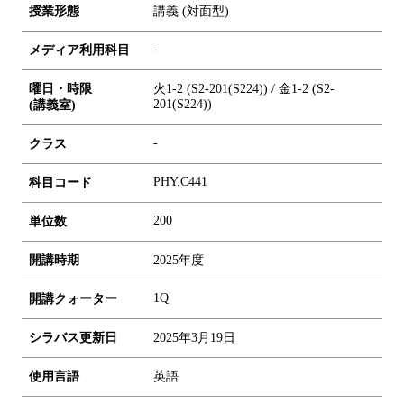
授業形態
講義 (対面型)
-
メディア利用科目
曜日・時限
火1-2 (S2-201(S224)) / 金1-2 (S2-
201(S224))
(講義室)
-
クラス
PHY.C441
科目コード
2
0
0
単位数
開講時期
2025年度
1Q
開講クォーター
シラバス更新日
2025年3月19日
使用言語
英語