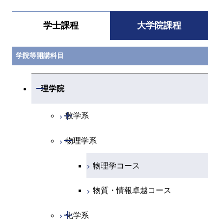
学士課程
大学院課程
学院等開講科目
開閉
理学院
開閉
数学系
開閉
物理学系
数学コース
物理学コース
物質・情報卓越コース
開閉
化学系