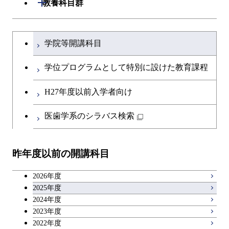
開閉
教養科目群
専門科目
エネルギー・情報コース
エンジニアリングデザイン
経営工学コース
ライフエンジニアリングコ
エネルギー・情報コース
研究関連科目
ライフエンジニアリングコ
ライフエンジニアリングコ
コース
ライフエンジニアリングコ
ース
開閉
土木・環境工学系
建築学コース
ース
ース
ライフエンジニアリングコ
エンジニアリングデザイン
文系教養科目
大学院課程を切り替える
ース
ライフエンジニアリングコ
ース
ライフエンジニアリングコ
コース
学院等開講科目
原子核工学コース
ース
開閉
融合理工学系
エンジニアリングデザイン
土木工学コース
知能情報コース
原子核工学コース
ース
英語科目
地球生命コース
コース
学位プログラムとして特別に設けた教育課程
原子核工学コース
人間医療科学技術コース
原子核工学コース
開閉
社会・人間科学系
エンジニアリングデザイン
地球環境共創コース
エネルギー・情報コース
人間医療科学技術コース
人間医療科学技術コース
第二外国語科目
人間医療科学技術コース
都市・環境学コース
コース
H27年度以前入学者向け
人間医療科学技術コース
物質・情報卓越コース
地球生命コース
開閉
イノベーション科学系
エネルギーコース
社会・人間科学コース
人間医療科学技術コース
日本語・日本文化科目
物質・情報卓越コース
医歯学系のシラバス検索
都市・環境学コース
物質・情報卓越コース
人間医療科学技術コース
開閉
技術経営専門職学位課程
エネルギー・情報コース
イノベーション科学コース
物質・情報卓越コース
教職科目
物質・情報卓越コース
昨年度以前の開講科目
専門科目
エンジニアリングデザイン
人間医療科学技術コース
技術経営専門職学位課程
キャリア科目
コース
2026年度
アントレプレナーシップ科目
2025年度
原子核工学コース
2024年度
2023年度
広域教養科目
物質・情報卓越コース
2022年度