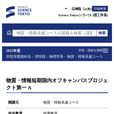
日本語
English
詳細検索
Science Tokyoシラバス (理工学系)
検索
物質・情報卓越コースの講義を検索（講義名・科目コ
学部・課程を開閉
2025年度
学院等開講科目
理学院
物理学系
物質・情報卓越コース
物質・情報短期国内オフキャンパスプロジェ
クト第一 A
開講元
物質・情報卓越コース
担当教員
指導教員