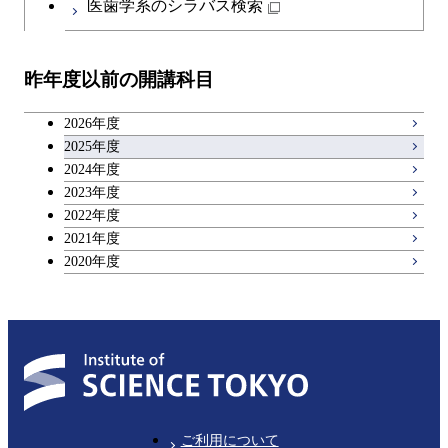
医歯学系のシラバス検索
都市・環境学コース
物質・情報卓越コース
人間医療科学技術コース
開閉
技術経営専門職学位課程
エネルギー・情報コース
イノベーション科学コース
物質・情報卓越コース
教職科目
物質・情報卓越コース
昨年度以前の開講科目
専門科目
エンジニアリングデザイン
人間医療科学技術コース
技術経営専門職学位課程
キャリア科目
コース
2026年度
アントレプレナーシップ科目
2025年度
原子核工学コース
2024年度
2023年度
広域教養科目
物質・情報卓越コース
2022年度
2021年度
2020年度
ご利用について