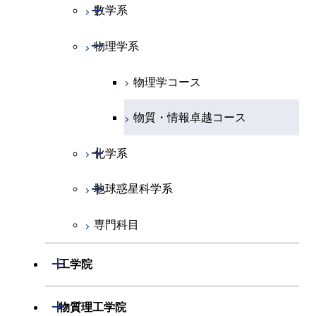
開閉
数学系
開閉
物理学系
数学コース
物理学コース
物質・情報卓越コース
開閉
化学系
開閉
地球惑星科学系
化学コース
専門科目
エネルギーコース
地球惑星科学コース
エネルギー・情報コース
地球生命コース
開閉
工学院
物質・情報卓越コース
開閉
機械系
開閉
物質理工学院