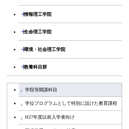
開閉
システム制御系
機械コース
開閉
材料系
開閉
情報理工学院
開閉
電気電子系
エネルギーコース
システム制御コース
開閉
応用化学系
材料コース
開閉
数理・計算科学系
開閉
生命理工学院
開閉
情報通信系
エネルギー・情報コース
エンジニアリングデザイン
電気電子コース
専門科目
エネルギーコース
応用化学コース
開閉
情報工学系
数理・計算科学コース
コース
開閉
生命理工学系
開閉
環境・社会理工学院
開閉
経営工学系
エンジニアリングデザイン
エネルギーコース
情報通信コース
エネルギー・情報コース
エネルギーコース
専門科目
知能情報コース
情報工学コース
コース
人間医療科学技術コース
専門科目
生命理工学コース
開閉
建築学系
開閉
教養科目群
専門科目
エネルギー・情報コース
エンジニアリングデザイン
経営工学コース
ライフエンジニアリングコ
エネルギー・情報コース
研究関連科目
ライフエンジニアリングコ
ライフエンジニアリングコ
コース
ライフエンジニアリングコ
ース
開閉
土木・環境工学系
建築学コース
ース
ース
ライフエンジニアリングコ
エンジニアリングデザイン
文系教養科目
大学院課程を切り替える
ース
ライフエンジニアリングコ
ース
ライフエンジニアリングコ
コース
学院等開講科目
原子核工学コース
ース
開閉
融合理工学系
エンジニアリングデザイン
土木工学コース
知能情報コース
原子核工学コース
ース
英語科目
地球生命コース
コース
学位プログラムとして特別に設けた教育課程
原子核工学コース
人間医療科学技術コース
原子核工学コース
開閉
社会・人間科学系
エンジニアリングデザイン
地球環境共創コース
エネルギー・情報コース
人間医療科学技術コース
人間医療科学技術コース
第二外国語科目
人間医療科学技術コース
都市・環境学コース
コース
H27年度以前入学者向け
人間医療科学技術コース
物質・情報卓越コース
地球生命コース
開閉
イノベーション科学系
エネルギーコース
社会・人間科学コース
人間医療科学技術コース
日本語・日本文化科目
物質・情報卓越コース