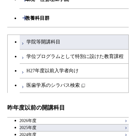
開閉
経営工学系
エンジニアリングデザイン
エネルギーコース
情報通信コース
エネルギー・情報コース
エネルギーコース
専門科目
知能情報コース
情報工学コース
コース
人間医療科学技術コース
専門科目
生命理工学コース
開閉
建築学系
開閉
教養科目群
専門科目
エネルギー・情報コース
エンジニアリングデザイン
経営工学コース
ライフエンジニアリングコ
エネルギー・情報コース
研究関連科目
ライフエンジニアリングコ
ライフエンジニアリングコ
コース
ライフエンジニアリングコ
ース
開閉
土木・環境工学系
建築学コース
ース
ース
ライフエンジニアリングコ
エンジニアリングデザイン
文系教養科目
大学院課程を切り替える
ース
ライフエンジニアリングコ
ース
ライフエンジニアリングコ
コース
学院等開講科目
原子核工学コース
ース
開閉
融合理工学系
エンジニアリングデザイン
土木工学コース
知能情報コース
原子核工学コース
ース
英語科目
地球生命コース
コース
学位プログラムとして特別に設けた教育課程
原子核工学コース
人間医療科学技術コース
原子核工学コース
開閉
社会・人間科学系
エンジニアリングデザイン
地球環境共創コース
エネルギー・情報コース
人間医療科学技術コース
人間医療科学技術コース
第二外国語科目
人間医療科学技術コース
都市・環境学コース
コース
H27年度以前入学者向け
人間医療科学技術コース
物質・情報卓越コース
地球生命コース
開閉
イノベーション科学系
エネルギーコース
社会・人間科学コース
人間医療科学技術コース
日本語・日本文化科目
物質・情報卓越コース
医歯学系のシラバス検索
都市・環境学コース
物質・情報卓越コース
人間医療科学技術コース
開閉
技術経営専門職学位課程
エネルギー・情報コース
イノベーション科学コース
物質・情報卓越コース
教職科目
物質・情報卓越コース
昨年度以前の開講科目
専門科目
エンジニアリングデザイン
人間医療科学技術コース
技術経営専門職学位課程
キャリア科目
コース
2026年度
アントレプレナーシップ科目
2025年度
原子核工学コース
2024年度