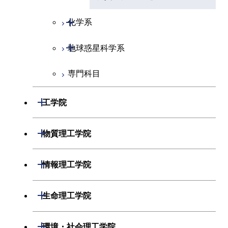
開閉
化学系
開閉
地球惑星科学系
化学コース
専門科目
エネルギーコース
地球惑星科学コース
エネルギー・情報コース
地球生命コース
開閉
工学院
物質・情報卓越コース
開閉
機械系
開閉
物質理工学院
開閉
システム制御系
機械コース
開閉
材料系
開閉
情報理工学院
開閉
電気電子系
エネルギーコース
システム制御コース
開閉
応用化学系
材料コース
開閉
数理・計算科学系
開閉
生命理工学院
開閉
情報通信系
エネルギー・情報コース
エンジニアリングデザイン
電気電子コース
専門科目
エネルギーコース
応用化学コース
開閉
情報工学系
数理・計算科学コース
コース
開閉
生命理工学系
開閉
環境・社会理工学院