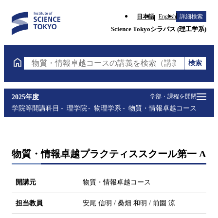
日本語
English
詳細検索
Science Tokyoシラバス (理工学系)
検索
物質・情報卓越コースの講義を検索（講義名・科目コ
学部・課程を開閉
2025年度
学院等開講科目
理学院
物理学系
物質・情報卓越コース
物質・情報卓越プラクティススクール第一 A
開講元
物質・情報卓越コース
担当教員
安尾 信明 / 桑畑 和明 / 前園 涼