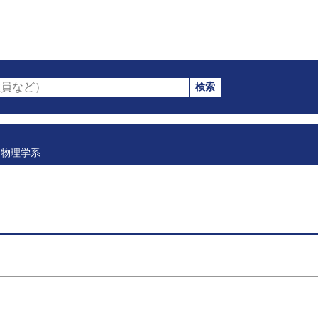
検索
員など）
物理学系