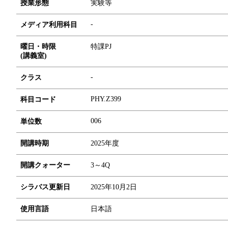
授業形態
実験等
-
メディア利用科目
曜日・時限
特課PJ
(講義室)
-
クラス
PHY.Z399
科目コード
0
0
6
単位数
開講時期
2025年度
開講クォーター
3～4Q
シラバス更新日
2025年10月2日
使用言語
日本語