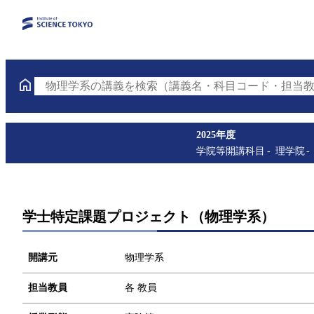
物理学系の講義を検索（講義名・科目コード・担当教
2025年度
学院等開講科目
理学院
学士特定課題プロジェクト（物理学系）
開講元
物理学系
担当教員
各 教員