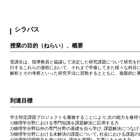
シラバス
授業の目的（ねらい）、概要
受講生は、指導教員と協議して決定した研究課題について研究を
行するこれらの過程において、それまで学修してきた様々な科目
解析とその考察といった研究手法に習熟するとともに、複眼的に事
到達目標
学士特定課題プロジェクトを履修することにより,次の能力を修得
1)物理学分野における専門知識を課題解決に応用する力
2)物理学分野以外の専門分野の基礎を自ら学び, 課題解決につなげ
3)物理学分野における未解決の課題について, 社会における課題の
4)論理的説明能力を身に付け, 議論を展開し,文書にまとめる力