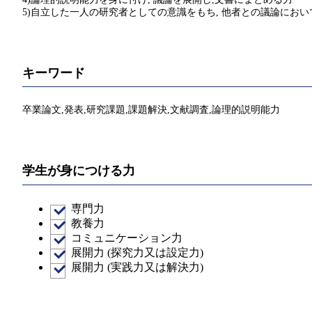
5)自立した一人の研究者としての意識をもち, 他者との議論にお
キーワード
卒業論文,発表,研究課題,課題解決,文献調査,論理的説明能力
学生が身につける力
専門力
教養力
コミュニケーション力
展開力 (探究力又は設定力)
展開力 (実践力又は解決力)