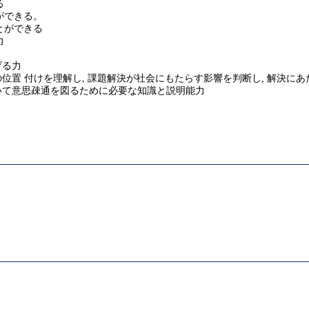
る
ができる。
とができる
力
げる力
位置 付けを理解し, 課題解決が社会にもたらす影響を判断し, 解決にあ
おいて意思疎通を図るために必要な知識と説明能力