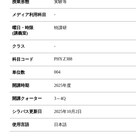
授業形態
実験等
-
メディア利用科目
曜日・時限
特課研
(講義室)
-
クラス
PHY.Z388
科目コード
0
0
4
単位数
開講時期
2025年度
開講クォーター
3～4Q
シラバス更新日
2025年10月2日
使用言語
日本語