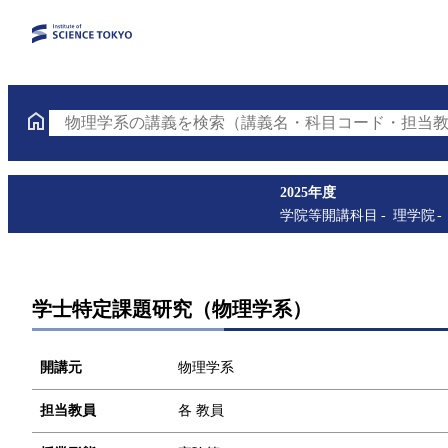
物理学系の講義を検索（講義名・科目コード・担当教
2025年度
学院等開講科目
理学院
学士特定課題研究（物理学系）
開講元
物理学系
担当教員
各 教員