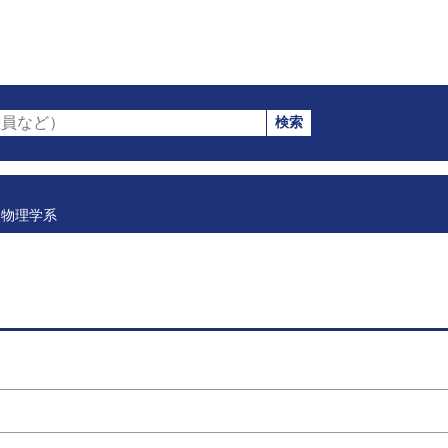
検索
員など）
物理学系