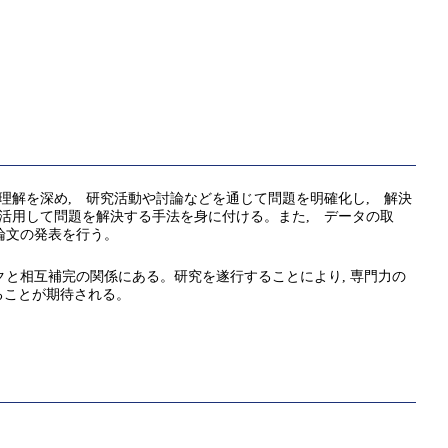
理解を深め, 研究活動や討論などを通じて問題を明確化し, 解決
活用して問題を解決する手法を身に付ける。また, データの取
論文の発表を行う。
クと相互補完の関係にある。研究を遂行することにより, 専門力の
ることが期待される。