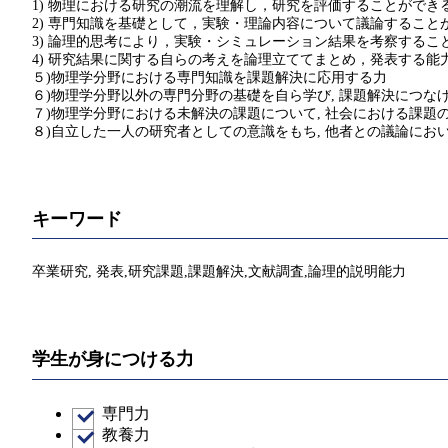
1) 物理における研究の潮流を理解し，研究を評価することができ
2) 専門知識を基礎として，実験・理論内容について議論すること
3) 論理的思考により，実験・シミュレーション結果を考察するこ
4) 研究結果に関する自らの考えを論理立ててまとめ，発表する能
５)物理学分野における専門知識を課題解決に応用する力
６)物理学分野以外の専門分野の基礎を自ら学び, 課題解決につな
７)物理学分野における未解決の課題について, 社会における課題の
８)自立した一人の研究者としての意識をもち, 他者との議論に
キーワード
卒業研究, 発表,研究課題,課題解決,文献調査,論理的説明能力
学生が身につける力
専門力
教養力