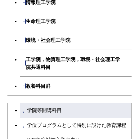
材料系
開閉
情報理工学院
電気電子系
応用化学系
数理・計算科学系
開閉
生命理工学院
情報通信系
初年次専門科目
情報工学系
生命理工学系
開閉
環境・社会理工学院
経営工学系
創造プロセス科目
初年次専門科目
初年次専門科目
建築学系
工学院，物質理工学院，環境・社会理工学
初年次専門科目
開閉
共通専門科目
創造プロセス科目
院共通科目
創造プロセス科目
土木・環境工学系
創造プロセス科目
共通専門科目
工学院，物質理工学院，環境・社会
開閉
共通専門科目
教養科目群
融合理工学系
共通専門科目
理工学院共通科目
文系教養科目
学士課程を切り替える
初年次専門科目
学院等開講科目
英語科目
創造プロセス科目
学位プログラムとして特別に設けた教育課程
第二外国語科目
共通専門科目