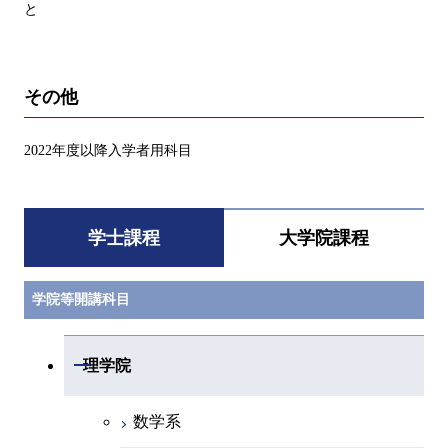
と
その他
2022年度以降入学者用科目
学士課程
大学院課程
学院等開講科目
開閉
理学院
数学系