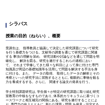
シラバス
授業の目的（ねらい）、概要
受講生は, 指導教員と協議して決定した研究課題について研究
を行う基礎力をつける。文献等の調査を通じて研究課題に関連
する 事項の理解を深め, 研究活動や討論などを通じて問題を明
確化し, 解決を図る。研究を遂行するこれらの過程におい
て, それまで学修してきた様々な科目によって身に付けた専門
知識及び周辺の基礎知識等を活用して問題を解決する手法を身
に付ける。また, データの取得, 取得したデータの解析とその
考察といった研究手法に習熟するとともに, 複眼的に事物を観る
力を養成するする。さらに, 関連する論文の発表を行う。
学士特別課題研究は, 学生個々が特定の研究課題に取り組む研究
室教育の中核をなすものであり, 体系的カリキュラムに基づくコ
ースワークと相互補完の関係にある。研究を遂行することによ
り, 専門力の向上とともに, 新たな課題・問題 を発見・設定する