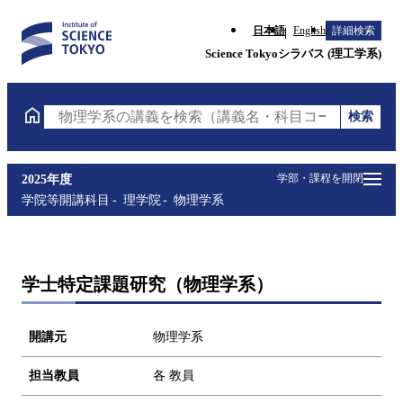
日本語
English
詳細検索
Science Tokyoシラバス (理工学系)
検索
物理学系の講義を検索（講義名・科目コード・担当教
学部・課程を開閉
2025年度
学院等開講科目
理学院
物理学系
学士特定課題研究（物理学系）
開講元
物理学系
担当教員
各 教員