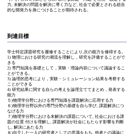
力, 未解決の問題を解決に導く力など, 社会で必要とされる総合
的な開発力を身につけることが期待される。
到達目標
学士特定課題研究を履修することにより,次の能力を修得する。
1) 物理における研究の潮流を理解し，研究を評価することがで
きる
2) 専門知識を基礎として，実験・理論内容について議論するこ
とができる。
3) 論理的思考により，実験・シミュレーション結果を考察する
ことができる
4) 研究結果に関する自らの考えを論理立ててまとめ，発表する
能力
５)物理学分野における専門知識を課題解決に応用する力
６)物理学分野以外の専門分野の基礎を自ら学び, 課題解決につ
なげる力
７)物理学分野における未解決の課題について, 社会における課
題の位置 付けを理解し, 課題解決が社会にもたらす影響を判断
し, 解決にあたる力
８)自立した一人の研究者としての意識をもち, 他者との議論に