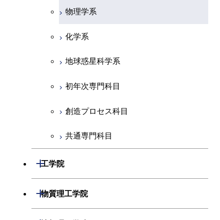
物理学系
化学系
地球惑星科学系
初年次専門科目
創造プロセス科目
共通専門科目
開閉
工学院
機械系
開閉
物質理工学院
システム制御系