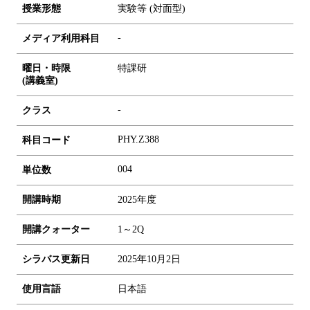
授業形態
実験等 (対面型)
-
メディア利用科目
曜日・時限
特課研
(講義室)
-
クラス
PHY.Z388
科目コード
0
0
4
単位数
開講時期
2025年度
開講クォーター
1～2Q
シラバス更新日
2025年10月2日
使用言語
日本語